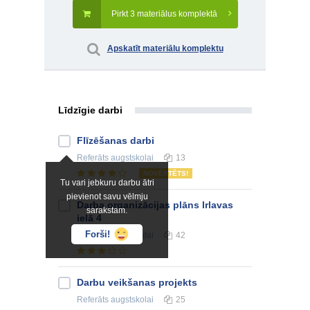
Pirkt 3 materiālus komplektā
Apskatīt materiālu komplektu
Līdzīgie darbi
Flīzēšanas darbi
Referāts
augstskolai
13
NOVĒRTĒTS!
Tu vari jebkuru darbu ātri
pievienot savu vēlmju
Darba organizācijas plāns Irlavas
sarakstam.
ielā 4
Forši!
Referāts
augstskolai
42
Darbu veikšanas projekts
Referāts
augstskolai
25