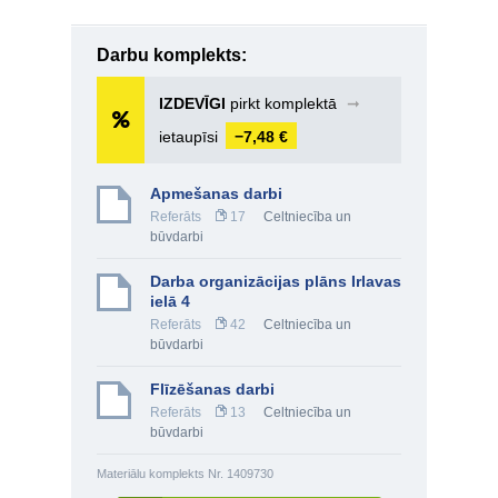
Darbu komplekts:
IZDEVĪGI
pirkt komplektā
➞
ietaupīsi
−7,48 €
Apmešanas darbi
Referāts
17
Celtniecība un
būvdarbi
Darba organizācijas plāns Irlavas
ielā 4
Referāts
42
Celtniecība un
būvdarbi
Flīzēšanas darbi
Referāts
13
Celtniecība un
būvdarbi
Materiālu komplekts Nr. 1409730