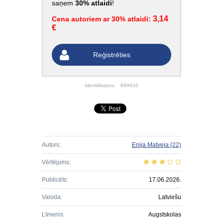
saņem
30% atlaidi
!
3,14
Cena autoriem ar 30% atlaidi:
€
Reģistrēties
Identifikators:
899010
Autors:
Enija Matveja
(22)
Vērtējums:
Publicēts:
17.06.2026.
Valoda:
Latviešu
Līmenis:
Augstskolas