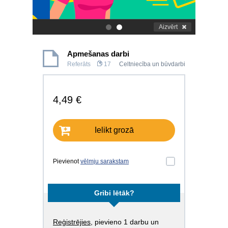
Aizvērt
.
.
Apmešanas darbi
Referāts
17
Celtniecība un būvdarbi
4,49 €
Ielikt grozā
Pievienot
vēlmju sarakstam
Gribi lētāk?
Reģistrējies
, pievieno 1 darbu un