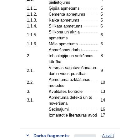
pielietojums
1.1.1.
Ģipša apmetums
5
1.1.2.
Cementa apmetums
5
1.1.3.
Kaļķa apmetums
5
1.1.4.
Silikāta apmetums
6
Silikona un akrila
1.1.5.
6
apmetums
1.1.6.
Māla apmetums
6
Apmešanas darbu
2.
tehnoloģija un veikšanas
8
kārtība
Virsmas sagatavošana un
2.1.
9
darba vides prasības
Apmetuma uzklāšanas
2.2.
10
metodes
3.
Kvalitātes kontrole
13
Apmetuma defekti un to
3.1.
14
novēršana
Secinājumi
16
Izmantotie literatūras avoti
17
Darba fragments
Aizvērt