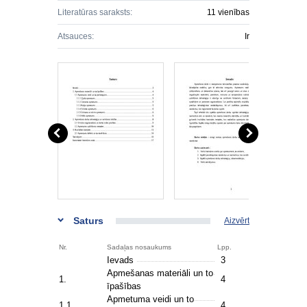
Literatūras saraksts:
11 vienības
Atsauces:
Ir
Saturs
Aizvērt
Nr.
Sadaļas nosaukums
Lpp.
Ievads
3
Apmešanas materiāli un to
1.
4
īpašības
Apmetuma veidi un to
1.1.
4