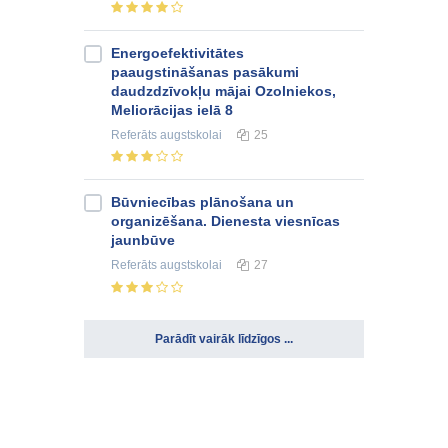
Energoefektivitātes
paaugstināšanas pasākumi
daudzdzīvokļu mājai Ozolniekos,
Meliorācijas ielā 8
Referāts
augstskolai
25
Būvniecības plānošana un
organizēšana. Dienesta viesnīcas
jaunbūve
Referāts
augstskolai
27
Parādīt vairāk līdzīgos ...