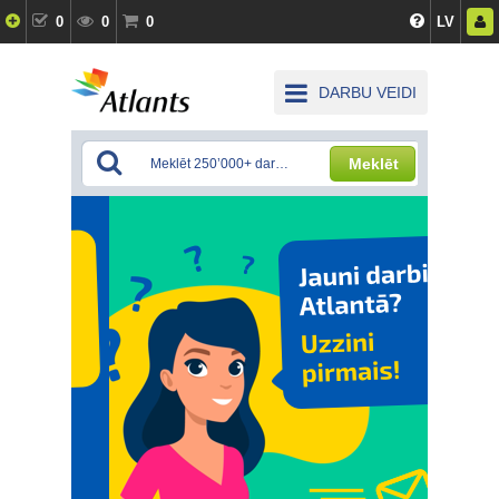
0
0
0
LV
DARBU VEIDI
Meklēt