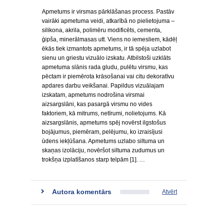
Apmetums ir virsmas pārklāšanas process. Pastāv
vairāki apmetuma veidi, atkarībā no pielietojuma –
silikona, akrila, polimēru modificēts, cementa,
ģipša, minerālmasas utt. Viens no iemesliem, kādēļ
ēkās tiek izmantots apmetums, ir tā spēja uzlabot
sienu un griestu vizuālo izskatu. Atbilstoši uzklāts
apmetuma slānis rada gludu, pulētu virsmu, kas
pēctam ir piemērota krāsošanai vai citu dekoratīvu
apdares darbu veikšanai. Papildus vizuālajam
izskatam, apmetums nodrošina virsmai
aizsargslāni, kas pasargā virsmu no vides
faktoriem, kā mitrums, netīrumi, nolietojums. Kā
aizsargslānis, apmetums spēj novērst ilgstošus
bojājumus, piemēram, pelējumu, ko izraisījusi
ūdens iekļūšana. Apmetums uzlabo siltuma un
skaņas izolāciju, novēršot siltuma zudumus un
trokšņa izplatīšanos starp telpām [1]. …
Autora komentārs
Atvērt