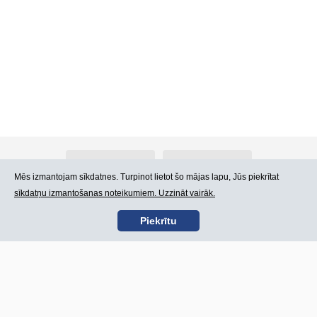
Par Atlants.lv
Reklāma
Mēs izmantojam sīkdatnes. Turpinot lietot šo mājas lapu, Jūs piekrītat
sīkdatņu izmantošanas noteikumiem. Uzzināt vairāk.
Kontakti
Lietošanas noteikumi
Piekrītu
SIA „CDI” © 2002 -
Lapas karte
2026