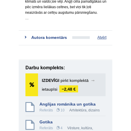
klimats un valdo;sie vēji. Angļi cēla pamatīgākas un
pēc izmēra lielākas celtnes, bet viņi tik ļoti
neaizrāvās ar celtņu augstumu pārsniegšanu.
…
Autora komentārs
Atvērt
Darbu komplekts:
IZDEVĪGI
pirkt komplektā
➞
ietaupīsi
−2,48 €
Anglijas romānika un gotika
Referāts
10
Arhitektūra, dizains
Gotika
Referāts
4
Vēsture, kultūra
,