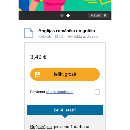
Aizvērt
.
.
Anglijas romānika un gotika
Referāts
10
Arhitektūra, dizains
3,49 €
Ielikt grozā
Pievienot
vēlmju sarakstam
Gribi lētāk?
Reģistrējies
, pievieno 1 darbu un