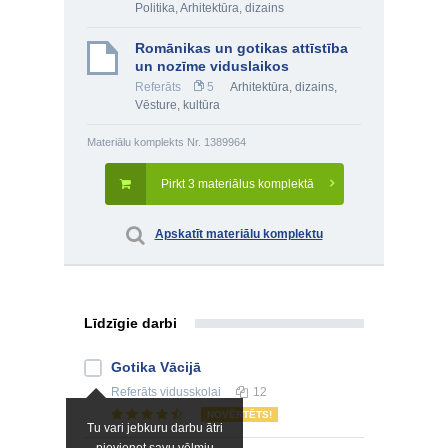
Politika
,
Arhitektūra, dizains
Romānikas un gotikas attīstība
un nozīme viduslaikos
Referāts
5
Arhitektūra, dizains
,
Vēsture, kultūra
Materiālu komplekts Nr. 1389964
Pirkt 3 materiālus komplektā
Apskatīt materiālu komplektu
Līdzīgie darbi
Gotika Vācijā
Referāts
vidusskolai
12
NOVĒRTĒTS!
Tu vari jebkuru darbu ātri