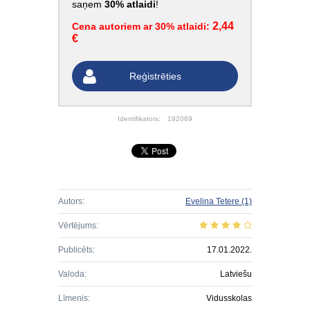
saņem
30% atlaidi
!
2,44
Cena autoriem ar 30% atlaidi:
€
Reģistrēties
Identifikators:
192069
Autors:
Evelina Tetere
(1)
Vērtējums:
Publicēts:
17.01.2022.
Valoda:
Latviešu
Līmenis:
Vidusskolas