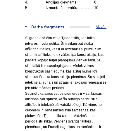
4.
Anglijas dievnams
8
5.
Izmantotā literatūra
10
Darba fragments
Aizvērt
Šī grandiozā ēka celta Tjudor stilā, kas laika
ietvaros ir vēlā gotika. Šim stilam būtiskākā
atškirība ir ailēs, kas ir ar lēzenāku slīpumu. Šim
stilam ir arī tieksme uz zāles tipa konstrukciju, kas
padara kopējo telpu plānojumu vienkāršāku. Šī
stila laikā tiek sasniegts jauns vēdekļvelves
konstrukciju sasniegums, kas atstāj mums ļoti
skaistus tā laika konstrukciju piemērus. Šo stilu ļoti
ietekmēja jaunais un strauji ienākošais renesanses
jeb atdzimšanas periods.
Secinot , ka šajos četros piemēros ir visai krasas
atķirības, var spriest, ka šo burvīgo celtņu stila
attīstību ir ietekmējuši vairāki cēloņi. Kā viens no
cēloņiem ir Renesanses stila tuvošanās, kas
pietuvināja Tjudor stila celtnes Atdzimšanas
perioda stilistikai. Vēlviens svarīgs faktors ,
piemēram, no Francijas gotikas un romānikas, ir