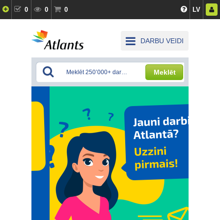
0
0
0
LV
DARBU VEIDI
Meklēt