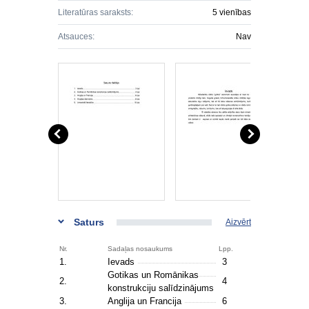
Literatūras saraksts:
5 vienības
Atsauces:
Nav
Saturs
Aizvērt
Nr.
Sadaļas nosaukums
Lpp.
1.
Ievads
3
Gotikas un Romānikas
2.
4
konstrukciju salīdzinājums
3.
Anglija un Francija
6