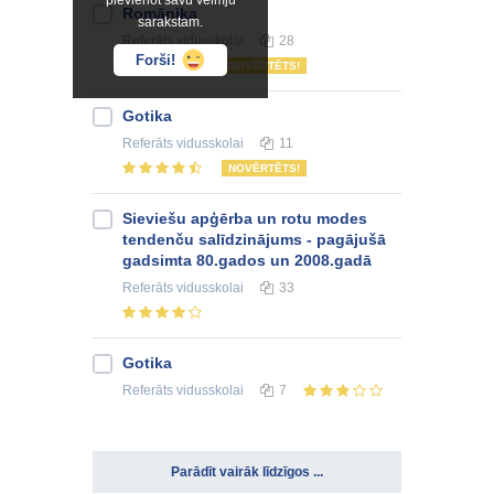
pievienot savu vēlmju
Romānika
sarakstam.
Referāts
vidusskolai
28
Forši!
NOVĒRTĒTS!
Gotika
Referāts
vidusskolai
11
NOVĒRTĒTS!
Sieviešu apģērba un rotu modes
tendenču salīdzinājums - pagājušā
gadsimta 80.gados un 2008.gadā
Referāts
vidusskolai
33
Gotika
Referāts
vidusskolai
7
Parādīt vairāk līdzīgos ...