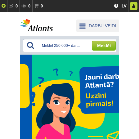
0
0
0
LV
DARBU VEIDI
Meklēt