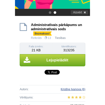
Aizvērt
.
.
Administratīvais pārkāpums un
administratīvais sods
Bezmaksas!
Referāts
13
Tiesības
Faila izmērs:
Identifikators:
21 KB
313235
Lejupielādēt
Autors:
Kristīne Ivanova
(6)
Vērtējums: