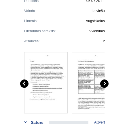
Publicēts:
05.07.2011.
Valoda:
Latviešu
Līmenis:
Augstskolas
Literatūras saraksts:
5 vienības
Atsauces:
Ir
Saturs
Aizvērt