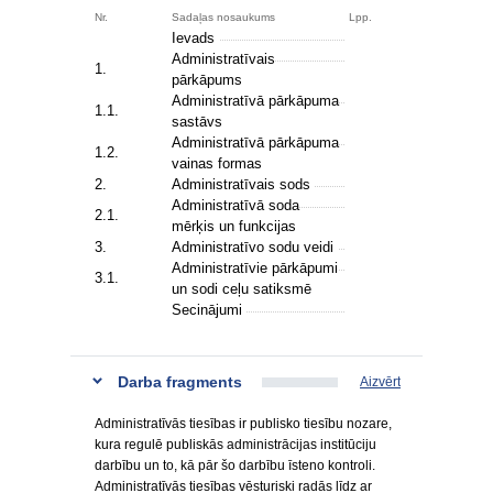
Nr.
Sadaļas nosaukums
Lpp.
Ievads
Administratīvais
1.
pārkāpums
Administratīvā pārkāpuma
1.1.
sastāvs
Administratīvā pārkāpuma
1.2.
vainas formas
2.
Administratīvais sods
Administratīvā soda
2.1.
mērķis un funkcijas
3.
Administratīvo sodu veidi
Administratīvie pārkāpumi
3.1.
un sodi ceļu satiksmē
Secinājumi
Darba fragments
Aizvērt
Administratīvās tiesības ir publisko tiesību nozare,
kura regulē publiskās administrācijas institūciju
darbību un to, kā pār šo darbību īsteno kontroli.
Administratīvās tiesības vēsturiski radās līdz ar