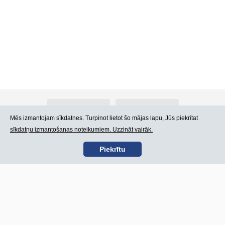
Par Atlants.lv
Reklāma
Mēs izmantojam sīkdatnes. Turpinot lietot šo mājas lapu, Jūs piekrītat
sīkdatņu izmantošanas noteikumiem. Uzzināt vairāk.
Kontakti
Lietošanas noteikumi
Piekrītu
SIA „CDI” © 2002 -
Lapas karte
2026