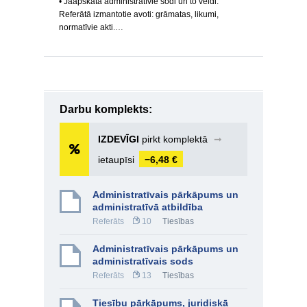
• Jāapskata administratīvie sodi un to veidi.
Referātā izmantotie avoti: grāmatas, likumi,
normatīvie akti.…
Darbu komplekts:
IZDEVĪGI
pirkt komplektā
➞
ietaupīsi
−6,48 €
Administratīvais pārkāpums un
administratīvā atbildība
Referāts
10
Tiesības
Administratīvais pārkāpums un
administratīvais sods
Referāts
13
Tiesības
Tiesību pārkāpums, juridiskā