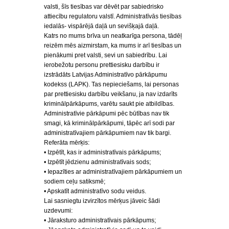
valsti, šīs tiesības var dēvēt par sabiedrisko
attiecību regulatoru valstī. Administratīvās tiesības
iedalās- vispārējā daļā un sevišķajā daļā.
Katrs no mums brīva un neatkarīga persona, tādēļ
reizēm mēs aizmirstam, ka mums ir arī tiesības un
pienākumi pret valsti, sevi un sabiedrību. Lai
ierobežotu personu prettiesisku darbību ir
izstrādāts Latvijas Administratīvo pārkāpumu
kodekss (LAPK). Tas nepieciešams, lai personas
par prettiesisku darbību veikšanu, ja nav izdarīts
kriminālpārkāpums, varētu saukt pie atbildības.
Administratīvie pārkāpumi pēc būtības nav tik
smagi, kā kriminālpārkāpumi, tāpēc arī sodi par
administratīvajiem pārkāpumiem nav tik bargi.
Referāta mērķis:
• Izpētīt, kas ir administratīvais pārkāpums;
• Izpētīt jēdzienu administratīvais sods;
• Iepazīties ar administratīvajiem pārkāpumiem un
sodiem ceļu satiksmē;
• Apskatīt administratīvo sodu veidus.
Lai sasniegtu izvirzītos mērķus jāveic šādi
uzdevumi:
• Jāraksturo administratīvais pārkāpums;