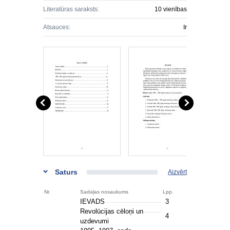
Literatūras saraksts:
10 vienības
Atsauces:
Ir
Saturs
Aizvērt
Nr.
Sadaļas nosaukums
Lpp.
IEVADS
3
Revolūcijas cēloņi un
4
uzdevumi