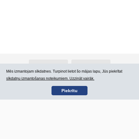
Par Atlants.lv
Reklāma
Mēs izmantojam sīkdatnes. Turpinot lietot šo mājas lapu, Jūs piekrītat
sīkdatņu izmantošanas noteikumiem. Uzzināt vairāk.
Kontakti
Lietošanas noteikumi
Piekrītu
SIA „CDI” © 2002 -
Lapas karte
2026