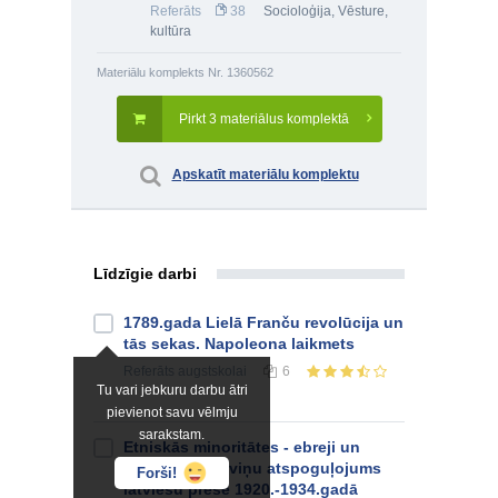
Referāts
38
Socioloģija
,
Vēsture,
kultūra
Materiālu komplekts Nr. 1360562
Pirkt 3 materiālus komplektā
Apskatīt materiālu komplektu
Līdzīgie darbi
1789.gada Lielā Franču revolūcija un
tās sekas. Napoleona laikmets
Referāts
augstskolai
6
Tu vari jebkuru darbu ātri
pievienot savu vēlmju
sarakstam.
Etniskās minoritātes - ebreji un
krievi Latvijā, viņu atspoguļojums
Forši!
latviešu presē 1920.-1934.gadā