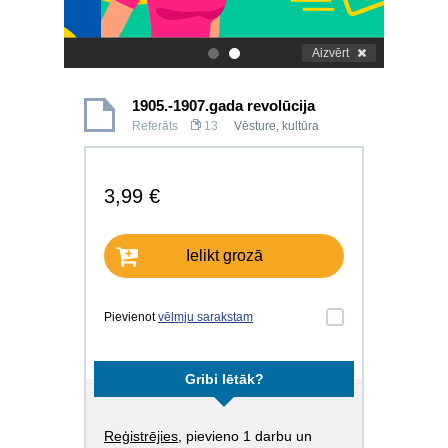
Aizvērt
.
.
1905.-1907.gada revolūcija
Referāts
13
Vēsture, kultūra
3,99 €
Ielikt grozā
Pievienot
vēlmju sarakstam
Gribi lētāk?
Reģistrējies
, pievieno 1 darbu un