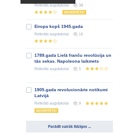
Referāts
augstskolai
38
NOVĒRTĒTS!
Eiropa kopš 1945.gada
Referāts
augstskolai
16
1789.gada Lielā franču revolūcija un
tās sekas. Napoleona laikmets
Referāts
augstskolai
5
1905.gada revolucionārie notikumi
Latvijā
Referāts
augstskolai
9
NOVĒRTĒTS!
Parādīt vairāk līdzīgos ...