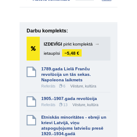
Darbu komplekts:
IZDEVĪGI
pirkt komplektā
➞
ietaupīsi
−5,48 €
1789.gada Lielā Franču
revolūcija un tās sekas.
Napoleona laikmets
Referāts
6
Vēsture, kultūra
1905.-1907.gada revolūcija
Referāts
13
Vēsture, kultūra
Etniskās minoritātes - ebreji un
krievi Latvijā, viņu
atspoguļojums latviešu presē
1920.-1934.gadā