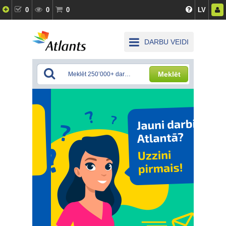
0
0
0
LV
DARBU VEIDI
Meklēt