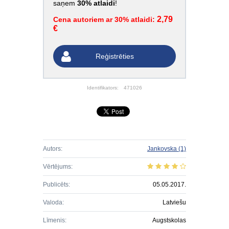
saņem
30% atlaidi
!
2,79
Cena autoriem ar 30% atlaidi:
€
Reģistrēties
Identifikators:
471026
Autors:
Jankovska
(1)
Vērtējums:
Publicēts:
05.05.2017.
Valoda:
Latviešu
Līmenis:
Augstskolas