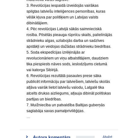
3. Revolūcijas iespaidā izveidojās vairākas
spilgtas latviešu inteliģences personības, kuras
vēlāk kļuva par politiķiem un Latvijas valsts
dibinātājiem.
4. Pēc revolūcijas Latvijā sākās saimnieciskā
rosība. Pilsētās pieauga rūpnīcu skaits, palielinājās
strādnieku algas, uzlabojās darba un sadzīves
apstākļi un veidojas dažādas strādnieku biedrības.
5. Soda ekspedīcijas izrēķinājās ar
revolucionāriem un viņu atbalstītājiem, daudziem
tika piespiests nāves sods, ieslodzījums cietumā
vai katorga Sibīrijā.
6. Revolūcijas rezultātā pasaules prese sāka
publicēt informāciju par latviešiem, latviešu skolās
atļāva vairāk lietot latviešu valodu, Latgalē tika
atcelts drukas aizliegums, atļauja dibināt politiskas
partijas un biedrības.
7. Muižniecība un patvaldība Baltijas guberņās
saglabāja savas pamatprivilēģijas.
…
Autora komentārs
Atvērt