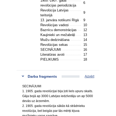
1905.-1907. gada
6
revolūcijas periodizācija
Revolūcija Latvijas
9
teritorijā
13. janvāra notikumi Rīgā
9
Revolūcijas vadoņi
10
Baznīcu demonstrācijas
12
Kaujinieki un mežabrāļi
13
Muižu dedzināšana
14
Revolūcijas sekas
15
SECINĀJUMI
16
Literatūras avoti
17
PIELIKUMS
18
Darba fragments
Aizvērt
SECINĀJUMI
1. 1905. gada revolūcijai bija ļoti liels upuru skaits.
Gāja bojā ap 3000 Latvijas iedzīvotāju un ap 5000
devās uz ārzemēm.
2. 1905. gada revolūcija sākās kā strādnieku
revolūcija, bet beigās par tās mērķi kļuva
muižnieku varas sagrāve.