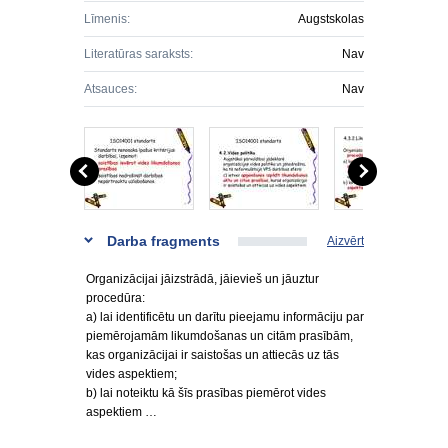
Līmenis:
Augstskolas
Literatūras saraksts:
Nav
Atsauces:
Nav
Darba fragments
Aizvērt
Organizācijai jāizstrādā, jāievieš un jāuztur
procedūra:
a) lai identificētu un darītu pieejamu informāciju par
piemērojamām likumdošanas un citām prasībām,
kas organizācijai ir saistošas un attiecās uz tās
vides aspektiem;
b) lai noteiktu kā šīs prasības piemērot vides
aspektiem …