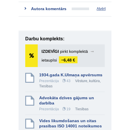
Autora komentārs
Atvērt
Darbu komplekts:
IZDEVĪGI
pirkt komplektā
➞
ietaupīsi
−6,48 €
1934.gada K.Ulmaņa apvērsums
Prezentācija
43
Vēsture, kultūra
,
Tiesības
Advokāta dzīves gājums un
darbība
Prezentācija
19
Tiesības
Vides likumdošanas un citas
prasības ISO 14001 noteikumos