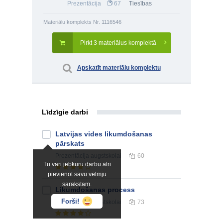
Prezentācija
67
Tiesības
Materiālu komplekts Nr. 1116546
Pirkt 3 materiālus komplektā
Apskatīt materiālu komplektu
Līdzīgie darbi
Latvijas vides likumdošanas
pārskats
Prezentācija
augstskolai
60
Tu vari jebkuru darbu ātri
pievienot savu vēlmju
sarakstam.
Likumdošanas process
Forši!
Prezentācija
augstskolai
73