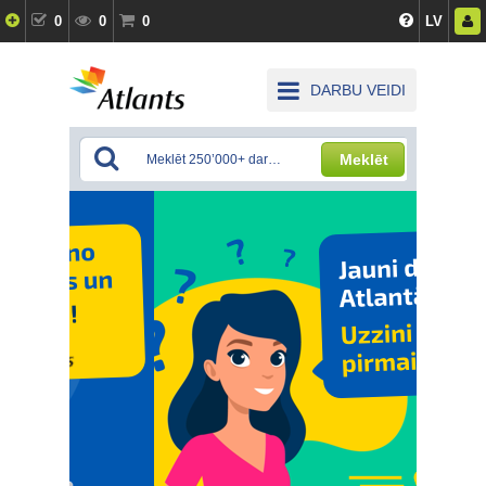
0
0
0
LV
DARBU VEIDI
Meklēt