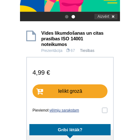
Aizvērt
.
.
Vides likumdošanas un citas
prasības ISO 14001
noteikumos
Prezentācija
67
Tiesības
4,99 €
Ielikt grozā
Pievienot
vēlmju sarakstam
Gribi lētāk?