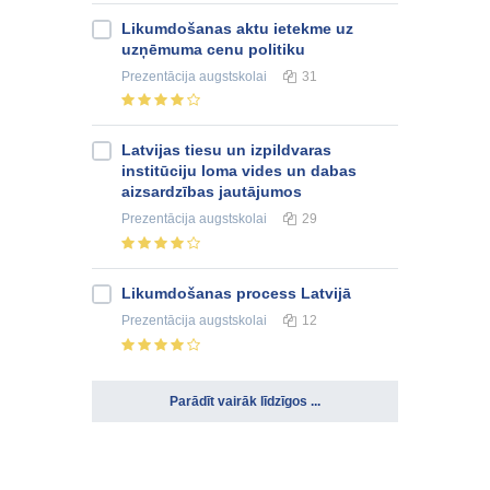
Likumdošanas aktu ietekme uz
uzņēmuma cenu politiku
Prezentācija
augstskolai
31
Latvijas tiesu un izpildvaras
institūciju loma vides un dabas
aizsardzības jautājumos
Prezentācija
augstskolai
29
Likumdošanas process Latvijā
Prezentācija
augstskolai
12
Parādīt vairāk līdzīgos ...