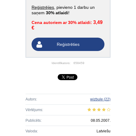
Reģistrējies
, pievieno 1 darbu un
saņem
30% atlaidi
!
3,49
Cena autoriem ar 30% atlaidi:
€
Reģistrēties
Identifikators:
658459
Autors:
wizbule
(22)
Vērtējums:
Publicēts:
08.05.2007.
Valoda:
Latviešu