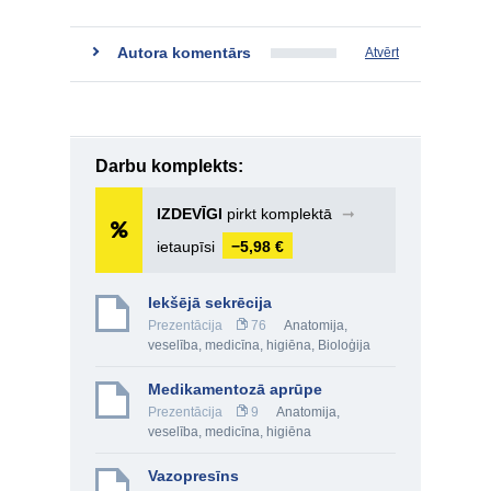
Autora komentārs
Atvērt
Darbu komplekts:
IZDEVĪGI
pirkt komplektā
➞
ietaupīsi
−5,98 €
Iekšējā sekrēcija
Prezentācija
76
Anatomija,
veselība, medicīna, higiēna
,
Bioloģija
Medikamentozā aprūpe
Prezentācija
9
Anatomija,
veselība, medicīna, higiēna
Vazopresīns