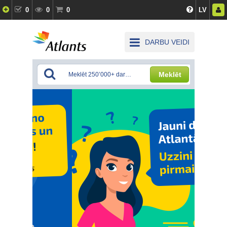
0
0
0
LV
DARBU VEIDI
Meklēt