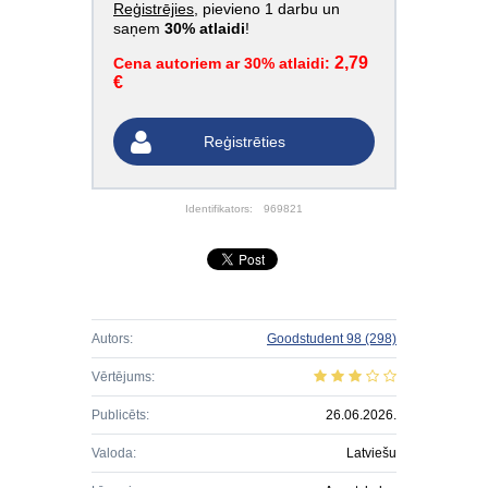
Reģistrējies
, pievieno 1 darbu un
saņem
30% atlaidi
!
2,79
Cena autoriem ar 30% atlaidi:
€
Reģistrēties
Identifikators:
969821
Autors:
Goodstudent 98
(298)
Vērtējums:
Publicēts:
26.06.2026.
Valoda:
Latviešu