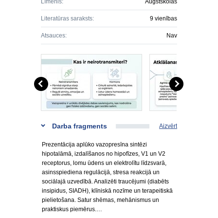
Līmenis:
Augstskolas
Literatūras saraksts:
9 vienības
Atsauces:
Nav
Darba fragments
Aizvērt
Prezentācija aplūko vazopresīna sintēzi
hipotalāmā, izdalīšanos no hipofīzes, V1 un V2
receptorus, lomu ūdens un elektrolītu līdzsvarā,
asinsspiediena regulācijā, stresa reakcijā un
sociālajā uzvedībā. Analizēti traucējumi (diabēts
insipidus, SIADH), klīniskā nozīme un terapeitiskā
pielietošana. Satur shēmas, mehānismus un
praktiskus piemērus.…