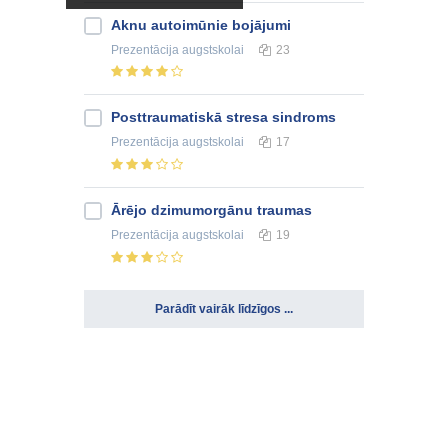
Aknu autoimūnie bojājumi
Prezentācija
augstskolai
23
Posttraumatiskā stresa sindroms
Prezentācija
augstskolai
17
Ārējo dzimumorgānu traumas
Prezentācija
augstskolai
19
Parādīt vairāk līdzīgos ...