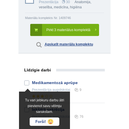
Prezentācija
30
Anatomija,
veselība, medicīna, higiēna
Materiālu komplekts Nr. 1409746
Pirkt 3 materiālus komplektā
Apskatīt materiālu komplektu
Līdzīgie darbi
Medikamentozā aprūpe
Prezentācija
augstskolai
9
Tu vari jebkuru darbu ātri
pievienot savu vēlmju
Iekšējā sekrēcija
sarakstam.
Prezentācija
augstskolai
76
Forši!