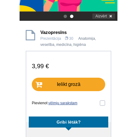
Aizvērt
.
.
Vazopresīns
Prezentācija
30
Anatomija,
veselība, medicīna, higiēna
3,99 €
Ielikt grozā
Pievienot
vēlmju sarakstam
Gribi lētāk?