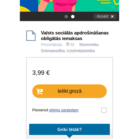
Aizvērt
.
.
Valsts sociālās apdrošināšanas
obligātās iemaksas
Prezentācija
30
Ekonomika
,
Grāmatvedība
,
Uzņēmējdarbība
3,99 €
Ielikt grozā
Pievienot
vēlmju sarakstam
Gribi lētāk?