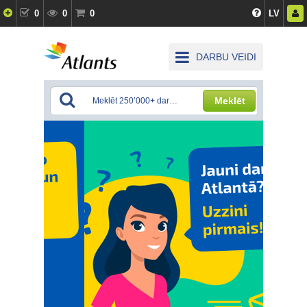
0
0
0
LV
DARBU VEIDI
Meklēt