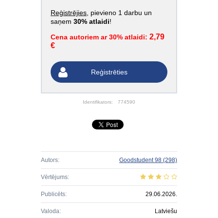
Reģistrējies
, pievieno 1 darbu un
saņem
30% atlaidi
!
2,79
Cena autoriem ar 30% atlaidi:
€
Reģistrēties
Identifikators:
774590
Autors:
Goodstudent 98
(298)
Vērtējums:
Publicēts:
29.06.2026.
Valoda:
Latviešu