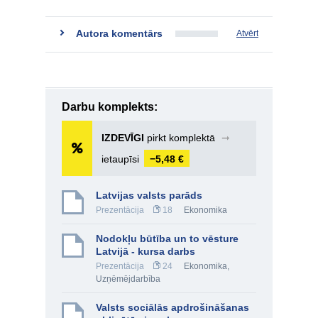
Autora komentārs
Atvērt
Darbu komplekts:
IZDEVĪGI
pirkt komplektā
➞
ietaupīsi
−5,48 €
Latvijas valsts parāds
Prezentācija
18
Ekonomika
Nodokļu būtība un to vēsture
Latvijā - kursa darbs
Prezentācija
24
Ekonomika
,
Uzņēmējdarbība
Valsts sociālās apdrošināšanas