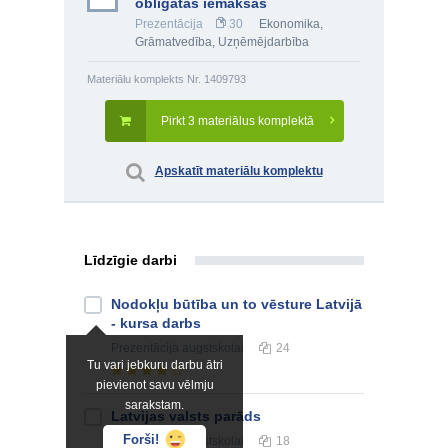
obligātās iemaksas
Prezentācija
30
Ekonomika
,
Grāmatvedība
,
Uzņēmējdarbība
Materiālu komplekts Nr. 1409793
Pirkt 3 materiālus komplektā
Apskatīt materiālu komplektu
Līdzīgie darbi
Nodokļu būtība un to vēsture Latvijā
- kursa darbs
Prezentācija
augstskolai
24
Tu vari jebkuru darbu ātri
pievienot savu vēlmju
sarakstam.
Latvijas valsts parāds
Forši!
Prezentācija
augstskolai
18