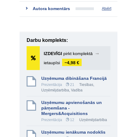
Autora komentārs
Atvērt
Darbu komplekts:
IZDEVĪGI
pirkt komplektā
➞
ietaupīsi
−4,98 €
Uzņēmuma dibināšana Francijā
Prezentācija
21
Tiesības
,
Uzņēmējdarbība
,
Vadība
Uzņēmumu apvienošanās un
pārņemšana -
Mergers&Acquisitions
Prezentācija
12
Uzņēmējdarbība
Uzņēmumu ienākuma nodoklis