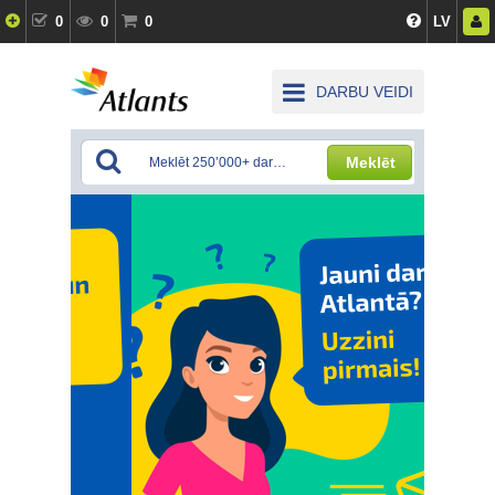
0
0
0
LV
DARBU VEIDI
Meklēt