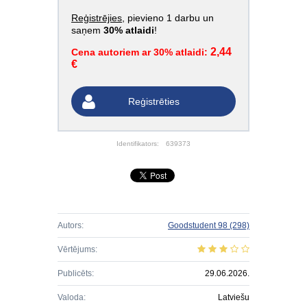
Reģistrējies
, pievieno 1 darbu un
saņem
30% atlaidi
!
2,44
Cena autoriem ar 30% atlaidi:
€
Reģistrēties
Identifikators:
639373
Autors:
Goodstudent 98
(298)
Vērtējums:
Publicēts:
29.06.2026.
Valoda:
Latviešu