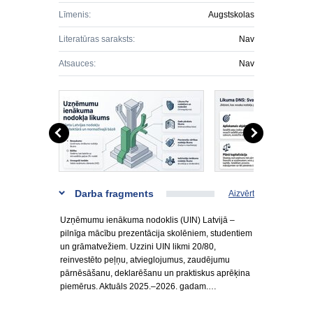
Līmenis:
Augstskolas
Literatūras saraksts:
Nav
Atsauces:
Nav
Darba fragments
Aizvērt
Uzņēmumu ienākuma nodoklis (UIN) Latvijā –
pilnīga mācību prezentācija skolēniem, studentiem
un grāmatvežiem. Uzzini UIN likmi 20/80,
reinvestēto peļņu, atvieglojumus, zaudējumu
pārnēsāšanu, deklarēšanu un praktiskus aprēķina
piemērus. Aktuāls 2025.–2026. gadam.…