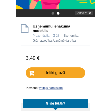
Aizvērt
.
.
Uzņēmumu ienākuma
nodoklis
Prezentācija
28
Ekonomika
,
Grāmatvedība
,
Uzņēmējdarbība
3,49 €
Ielikt grozā
Pievienot
vēlmju sarakstam
Gribi lētāk?