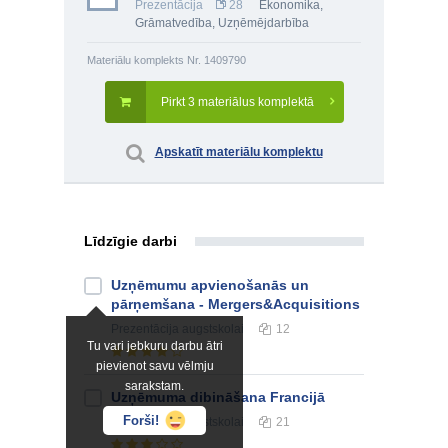
Prezentācija
28
Ekonomika
,
Grāmatvedība
,
Uzņēmējdarbība
Materiālu komplekts Nr. 1409790
Pirkt 3 materiālus komplektā
Apskatīt materiālu komplektu
Līdzīgie darbi
Uzņēmumu apvienošanās un
pārņemšana - Mergers&Acquisitions
Prezentācija
augstskolai
12
Tu vari jebkuru darbu ātri
pievienot savu vēlmju
sarakstam.
Uzņēmuma dibināšana Francijā
Forši!
Prezentācija
augstskolai
21