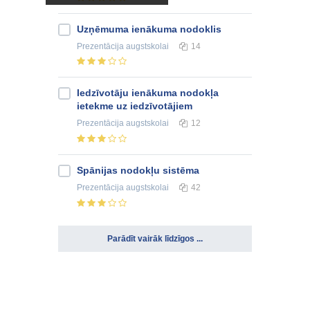
Uzņēmuma ienākuma nodoklis
Prezentācija
augstskolai
14
Iedzīvotāju ienākuma nodokļa
ietekme uz iedzīvotājiem
Prezentācija
augstskolai
12
Spānijas nodokļu sistēma
Prezentācija
augstskolai
42
Parādīt vairāk līdzīgos ...