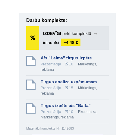
Darbu komplekts:
IZDEVĪGI
pirkt komplektā
➞
ietaupīsi
−4,48 €
A/s "Laima" tirgus izpēte
Prezentācija
10
Mārketings,
reklāma
Tirgus analīze uzņēmumam
Prezentācija
15
Mārketings,
reklāma
Tirgus izpēte a/s "Balta"
Prezentācija
10
Ekonomika
,
Mārketings, reklāma
Materiālu komplekts Nr. 1142683