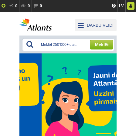
0
0
0
LV
DARBU VEIDI
Meklēt