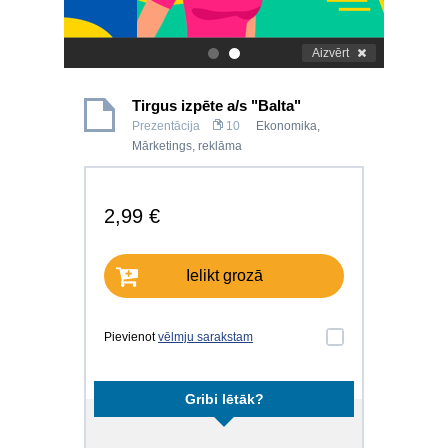
Aizvērt
.
.
Tirgus izpēte a/s "Balta"
Prezentācija
10
Ekonomika
,
Mārketings, reklāma
2,99 €
Ielikt grozā
Pievienot
vēlmju sarakstam
Gribi lētāk?