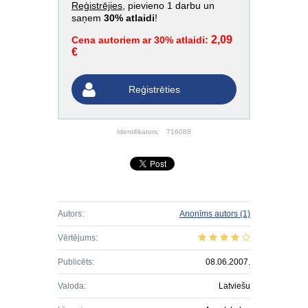
Reģistrējies
, pievieno 1 darbu un
saņem
30% atlaidi
!
2,09
Cena autoriem ar 30% atlaidi:
€
Reģistrēties
Identifikators:
716088
Autors:
Anonīms autors
(1)
Vērtējums:
Publicēts:
08.06.2007.
Valoda:
Latviešu