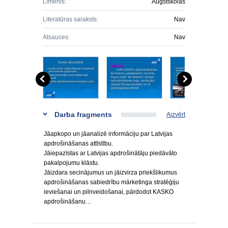
Līmenis:
Augstskolas
Literatūras saraksts:
Nav
Atsauces:
Nav
Darba fragments
Aizvērt
Jāapkopo un jāanalizē informāciju par Latvijas
apdrošināšanas attīstību.
Jāiepazīstas ar Latvijas apdrošinātāju piedāvāto
pakalpojumu klāstu.
Jāizdara secinājumus un jāizvirza priekšlikumus
apdrošināšanas sabiedrību mārketinga stratēģiju
ieviešanai un pilnveidošanai, pārdodot KASKO
apdrošināšanu…