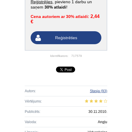
Reģistrējies
, pievieno 1 darbu un
saņem
30% atlaidi
!
2,44
Cena autoriem ar 30% atlaidi:
€
Reģistrēties
Identifikators:
717579
Autors:
Stasja
(93)
Vērtējums:
Publicēts:
30.11.2010.
Valoda:
Angļu