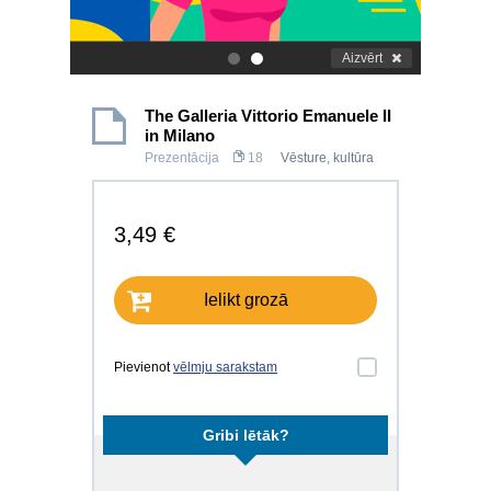
Aizvērt
.
.
The Galleria Vittorio Emanuele II
in Milano
Prezentācija
18
Vēsture, kultūra
3,49 €
Ielikt grozā
Pievienot
vēlmju sarakstam
Gribi lētāk?