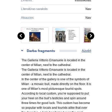
Līmenis:
Vidusskolas
Literatūras saraksts:
Nav
Atsauces:
Nav
Darba fragments
Aizvērt
The Galleria Vittorio Emanuele is located in the
center of Milan, next to the cathedral.
The Galleria Vittorio Emanuele is located in the
center of Milan, next to the cathedral.
In the center of the gallery is one of the symbols of
Milan - a mosaic bull, made directly on the floor. It is
one of Milan’s most picturesque tourist spots.
According to local custom, you’re supposed to put
your heel on the bull’s testicles and spin around
three times for good luck. This custom has become
so popular with locals and tourists alike that over