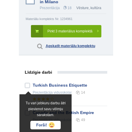
in Milano
Prezentācija
18
Vēsture, kultūra
Materiālu komplekts Nr. 1234961
Pirkt 3 materiālus komplektā
Apskatīt materiālu komplektu
Līdzīgie darbi
Turkish Business Etiquette
Prezentācija
vidusskolai
14
Tu vari jebkuru darbu ātri
pievienot savu vēlmju
Canada and the British Empire
sarakstam.
Prezentācija
vidusskolai
49
Forši!