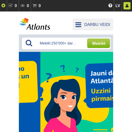
0
0
0
LV
DARBU VEIDI
Meklēt