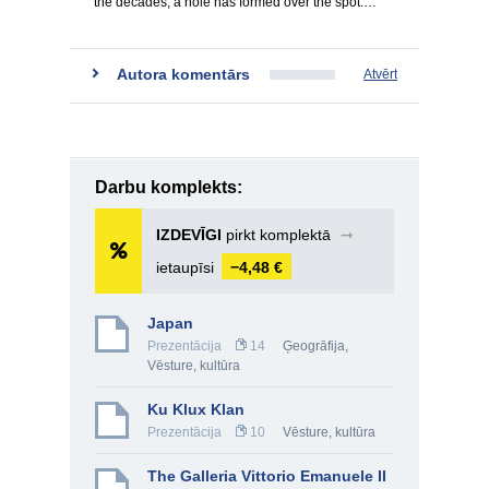
the decades, a hole has formed over the spot.…
Autora komentārs
Atvērt
Darbu komplekts:
IZDEVĪGI
pirkt komplektā
➞
ietaupīsi
−4,48 €
Japan
Prezentācija
14
Ģeogrāfija
,
Vēsture, kultūra
Ku Klux Klan
Prezentācija
10
Vēsture, kultūra
The Galleria Vittorio Emanuele II