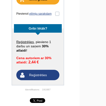
Pievienot
vēlmju sarakstam
Gribi lētāk?
Reģistrējies
, pievieno 1
darbu un saņem
30%
atlaidi
!
Cena autoriem ar 30%
2,44 €
atlaidi:
Reģistrēties
Identifikators:
191887