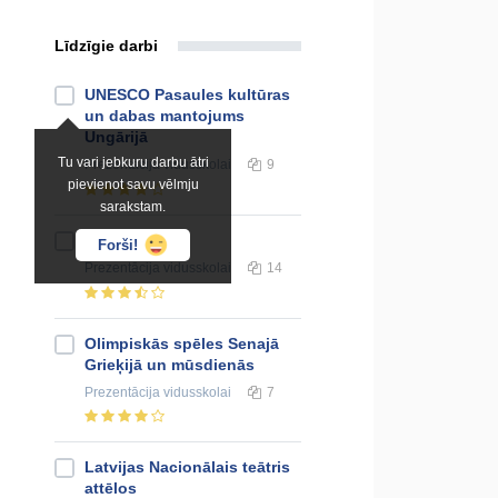
Līdzīgie darbi
UNESCO Pasaules kultūras
un dabas mantojums
Ungārijā
Tu vari jebkuru darbu ātri
Prezentācija
vidusskolai
9
pievienot savu vēlmju
sarakstam.
Afganistāna
Forši!
Prezentācija
vidusskolai
14
Olimpiskās spēles Senajā
Grieķijā un mūsdienās
Prezentācija
vidusskolai
7
Latvijas Nacionālais teātris
attēlos