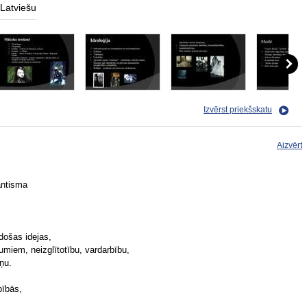
Latviešu
Izvērst priekšskatu
Aizvērt
antisma
došas idejas,
miem, neizglītotību, vardarbību,
ņu.
bībās,