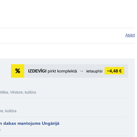
Atvērt
IZDEVĪGI
pirkt komplektā
➞
ietaupīsi
−4,48 €
litika
,
Vēsture, kultūra
re, kultūra
n dabas mantojums Ungārijā
a