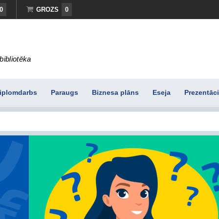
0
GROZS
0
bibliotēka
iplomdarbs
Paraugs
Biznesa plāns
Eseja
Prezentāci