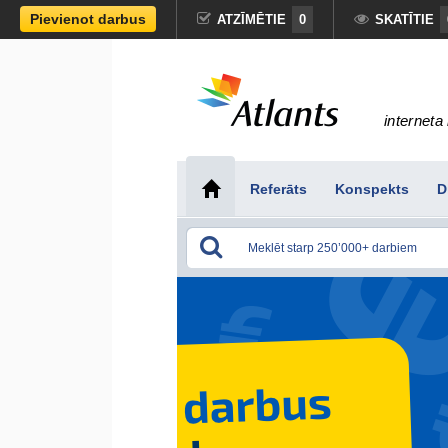
Pievienot darbus
ATZĪMĒTIE
0
SKATĪTIE
interneta 
Referāts
Konspekts
D