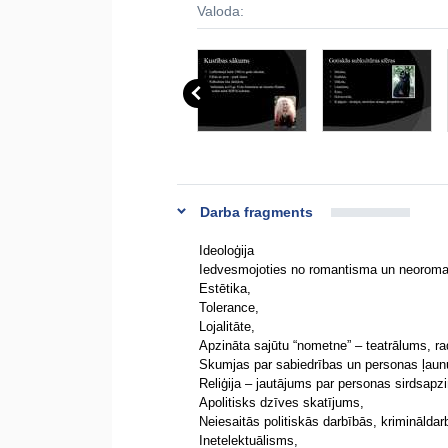
Valoda:
Darba fragments
Ideoloģija
Iedvesmojoties no romantisma un neorom
Estētika,
Tolerance,
Lojalitāte,
Apzināta sajūtu “nometne” – teatrālums, ra
Skumjas par sabiedrības un personas ļaunu
Reliģija – jautājums par personas sirdsapzi
Apolitisks dzīves skatījums,
Neiesaitās politiskās darbībās, krimināldar
Inetelektuālisms,