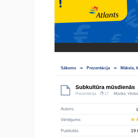
Sākums
Prezentācija
Māksla, k
Subkultūra mūsdienās
Prezentācija
17
Mūzika
,
Vēstur
Autors:
Vērtējums:
Publicēts:
19.