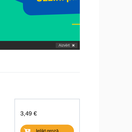
Aizvērt
3,49 €
Ielikt grozā