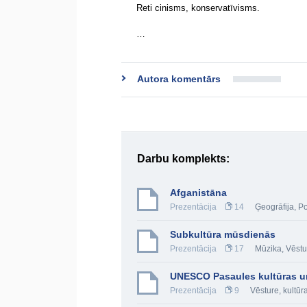
Reti cinisms, konservatīvisms.
…
Autora komentārs
Darbu komplekts:
Afganistāna
Prezentācija
14
Ģeogrāfija
,
Po
Subkultūra mūsdienās
Prezentācija
17
Mūzika
,
Vēstu
UNESCO Pasaules kultūras u
Prezentācija
9
Vēsture, kultūr