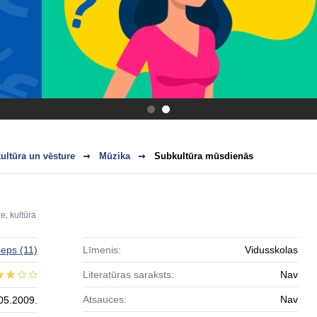
.
.
ultūra un vēsture
Mūzika
Subkultūra mūsdienās
e, kultūra
seps
(11)
Līmenis:
Vidusskolas
Literatūras saraksts:
Nav
Atsauces:
Nav
05.2009.