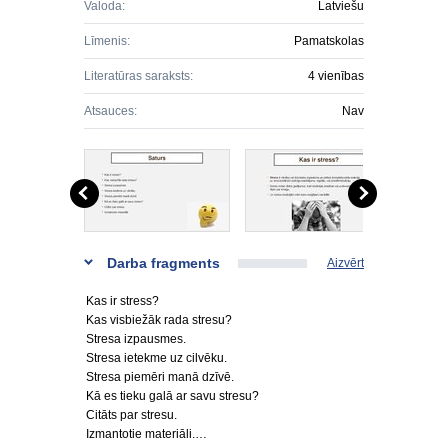
Valoda:
Latviešu
Līmenis:
Pamatskolas
Literatūras saraksts:
4 vienības
Atsauces:
Nav
Darba fragments
Aizvērt
Kas ir stress?
Kas visbiežāk rada stresu?
Stresa izpausmes.
Stresa ietekme uz cilvēku.
Stresa piemēri manā dzīvē.
Kā es tieku galā ar savu stresu?
Citāts par stresu.
Izmantotie materiāli.…