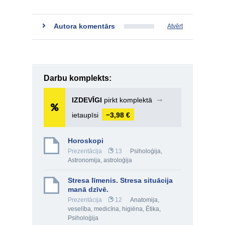
Autora komentārs
Atvērt
Darbu komplekts:
IZDEVĪGI
pirkt komplektā
➞
ietaupīsi
−3,98 €
Horoskopi
Prezentācija
13
Psiholoģija
,
Astronomija, astroloģija
Stresa līmenis. Stresa situācija
manā dzīvē.
Prezentācija
12
Anatomija,
veselība, medicīna, higiēna
,
Ētika
,
Psiholoģija