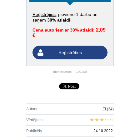
Reģistrējies
, pievieno 1 darbu un
saņem
30% atlaidi
!
2,09
Cena autoriem ar 30% atlaidi:
€
Reģistrēties
Identifikators:
220140
Autors:
El
(34)
Vērtējums:
Publicēts:
24.10.2022.