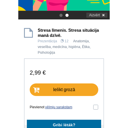
Aizvērt
.
.
Stresa līmenis. Stresa situācija
manā dzīvē.
Prezentācija
12
Anatomija,
veselība, medicīna, higiēna
,
Ētika
,
Psiholoģija
2,99 €
Ielikt grozā
Pievienot
vēlmju sarakstam
Gribi lētāk?