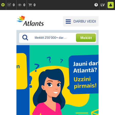
0
0
0
LV
DARBU VEIDI
Meklēt