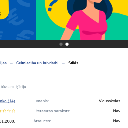
.
.
ijas
Celtniecība un būvdarbi
Stikls
n būvdarbi
,
Ķīmija
omko
(14)
Līmenis:
Vidusskolas
Literatūras saraksts:
Nav
Atsauces:
Nav
01.2008.