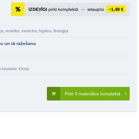
IZDEVĪGI
pirkt komplektā
➞
ietaupīsi
−1,48 €
ja, veselība, medicīna, higiēna
,
Bioloģija
klu un tā ražošanu
n būvdarbi
,
Ķīmija
Pirkt 3 materiālus komplektā