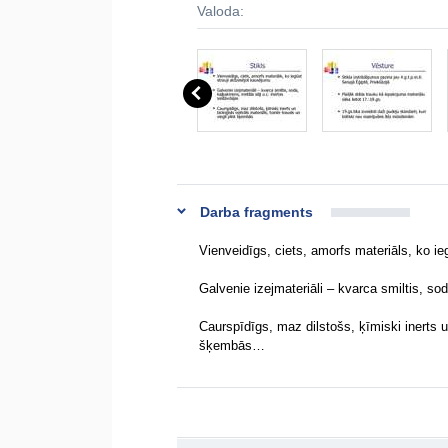
Valoda:
Darba fragments
Vienveidīgs, ciets, amorfs materiāls, ko ie
Galvenie izejmateriāli – kvarca smiltis, so
Caurspīdīgs, maz dilstošs, ķīmiski inerts un
šķembās…