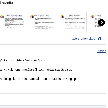
Latviešu
Izvērst priekšskatu
Aizvērt
gūst strauji atdzesējot kausējumu
da, kaļķakmens, metāla sāļi u.c. inertas sastāvdaļas
 bioloģiski neitrāls materiāls, tomēr trausls un viegli plīst