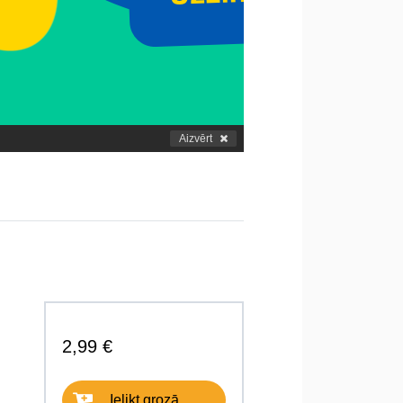
Aizvērt
2,99 €
Ielikt grozā