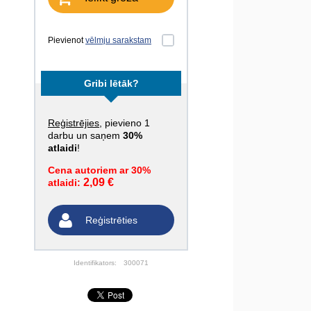
Pievienot
vēlmju sarakstam
Gribi lētāk?
Reģistrējies
, pievieno 1
darbu un saņem
30%
atlaidi
!
Cena autoriem ar 30%
2,09 €
atlaidi:
Reģistrēties
Identifikators:
300071