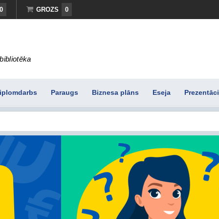
0
GROZS
0
bibliotēka
iplomdarbs
Paraugs
Biznesa plāns
Eseja
Prezentāci