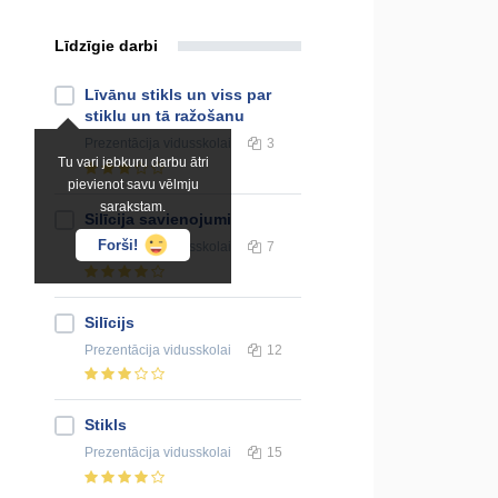
Līdzīgie darbi
Līvānu stikls un viss par
stiklu un tā ražošanu
Prezentācija
vidusskolai
3
Tu vari jebkuru darbu ātri
pievienot savu vēlmju
sarakstam.
Silīcija savienojumi
Forši!
Prezentācija
vidusskolai
7
Silīcijs
Prezentācija
vidusskolai
12
Stikls
Prezentācija
vidusskolai
15