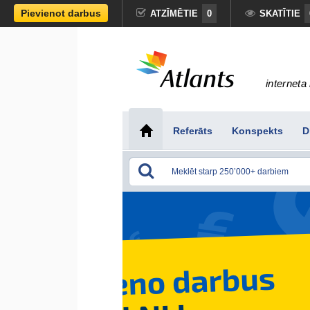
Pievienot darbus
ATZĪMĒTIE
0
SKATĪTIE
interneta 
Referāts
Konspekts
D