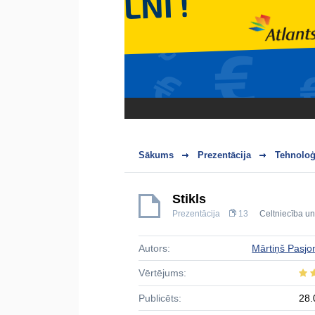
Sākums
Prezentācija
Tehnoloģ
Stikls
Prezentācija
13
Celtniecība u
Autors:
Mārtiņš Pasj
Vērtējums:
Publicēts:
28.