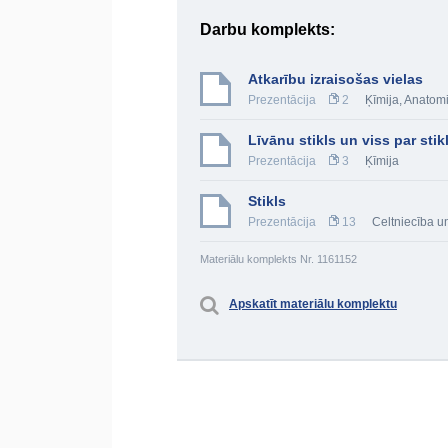
Darbu komplekts:
Atkarību izraisošas vielas
Prezentācija
2
Ķīmija
,
Anatomi
Līvānu stikls un viss par sti
Prezentācija
3
Ķīmija
Stikls
Prezentācija
13
Celtniecība u
Materiālu komplekts Nr. 1161152
Apskatīt materiālu komplektu