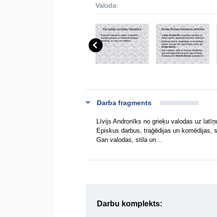
Valoda:
Darba fragments
Līvijs Andronīks no grieķu valodas uz latī
Episkus darbus, traģēdijas un komēdijas, sa
Gan valodas, stila un…
Darbu komplekts: