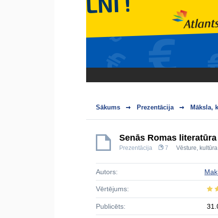
Sākums
Prezentācija
Māksla, k
Senās Romas literatūra
Prezentācija
7
Vēsture, kultūra
Autors:
Makj
Vērtējums:
Publicēts:
31.