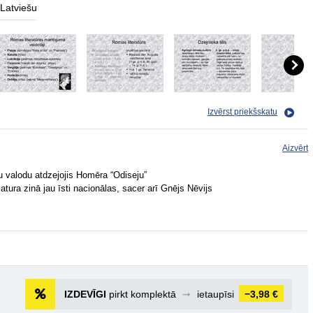
Latviešu
Izvērst priekšskatu
Aizvērt
ņu valodu atdzejojis Homēra “Odiseju”
tura zinā jau īsti nacionālas, sacer arī Gnējs Nēvijs
IZDEVĪGI
pirkt komplektā
➞
ietaupīsi
−3,98 €