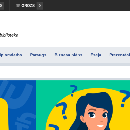
0
GROZS
0
bibliotēka
iplomdarbs
Paraugs
Biznesa plāns
Eseja
Prezentāci