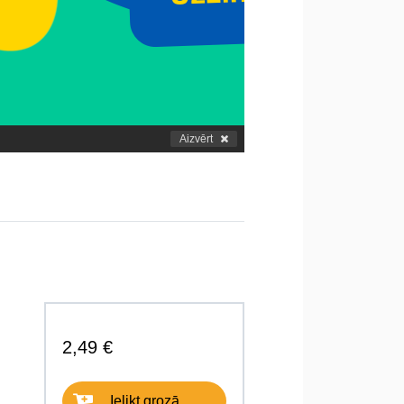
Aizvērt
2,49 €
Ielikt grozā