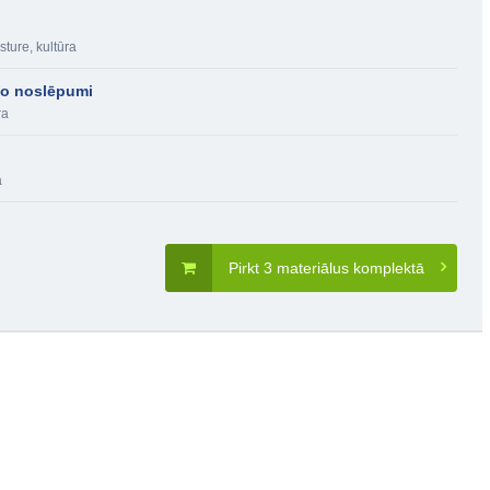
sture, kultūra
to noslēpumi
ra
a
Pirkt 3 materiālus komplektā