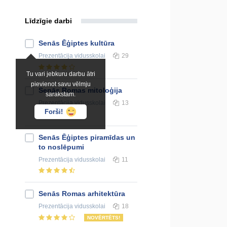
Līdzīgie darbi
Senās Ēģiptes kultūra
Prezentācija
vidusskolai
29
Tu vari jebkuru darbu ātri
pievienot savu vēlmju
Senās Romas mitoloģija
sarakstam.
Prezentācija
vidusskolai
13
Forši!
Senās Ēģiptes piramīdas un
to noslēpumi
Prezentācija
vidusskolai
11
Senās Romas arhitektūra
Prezentācija
vidusskolai
18
NOVĒRTĒTS!