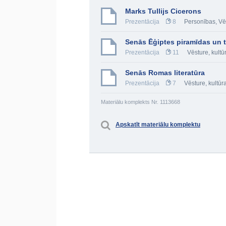
Marks Tullijs Cicerons
Prezentācija
8
Personības
,
Vē
Senās Ēģiptes piramīdas un 
Prezentācija
11
Vēsture, kultū
Senās Romas literatūra
Prezentācija
7
Vēsture, kultūr
Materiālu komplekts Nr. 1113668
Apskatīt materiālu komplektu