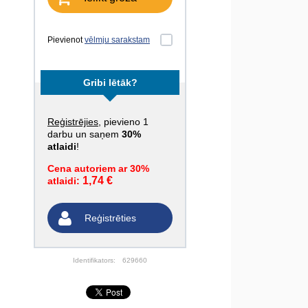
Pievienot
vēlmju sarakstam
Gribi lētāk?
Reģistrējies
, pievieno 1
darbu un saņem
30%
atlaidi
!
Cena autoriem ar 30%
1,74 €
atlaidi:
Reģistrēties
Identifikators:
629660