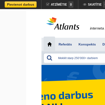
Pievienot darbus
ATZĪMĒTIE
0
SKATĪTIE
interneta 
Referāts
Konspekts
D