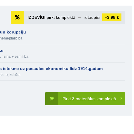
IZDEVĪGI
pirkt komplektā
➞
ietaupīsi
−3,98 €
un korupciju
ņēmējdarbība
ku
ūrisms, viesmīlība
bas ietekme uz pasaules ekonomiku līdz 1914.gadam
ture, kultūra
Pirkt 3 materiālus komplektā