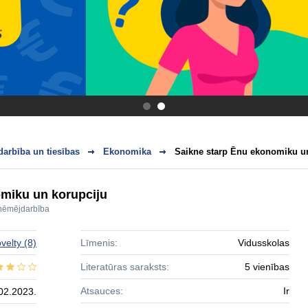
.
.
arbība un tiesības
Ekonomika
Saikne starp Ēnu ekonomiku u
miku un korupciju
ņēmējdarbība
velty
(8)
Līmenis:
Vidusskolas
Literatūras saraksts:
5 vienības
Atsauces:
Ir
02.2023.