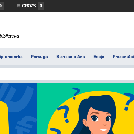
0
GROZS
0
bibliotēka
iplomdarbs
Paraugs
Biznesa plāns
Eseja
Prezentāci