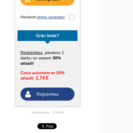
Pievienot
vēlmju sarakstam
Gribi lētāk?
Reģistrējies
, pievieno 1
darbu un saņem
30%
atlaidi
!
Cena autoriem ar 30%
1,74 €
atlaidi:
Reģistrēties
Identifikators:
218644