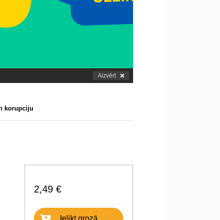
Aizvērt
n korupciju
2,49 €
Ielikt grozā