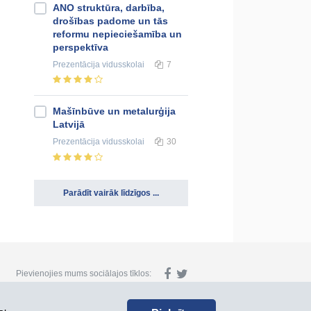
ANO struktūra, darbība,
drošības padome un tās
reformu nepieciešamība un
perspektīva
Prezentācija
vidusskolai
7
Mašīnbūve un metalurģija
Latvijā
Prezentācija
vidusskolai
30
Parādīt vairāk līdzīgos ...
Pievienojies mums sociālajos tīklos: