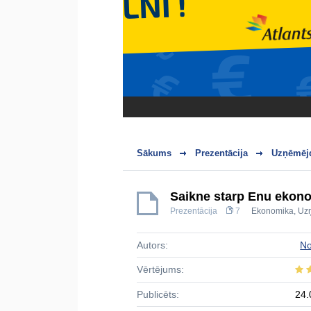
Sākums
Prezentācija
Uzņēmējd
Saikne starp Ēnu ekono
Prezentācija
7
Ekonomika
,
Uz
Autors:
No
Vērtējums:
Publicēts:
24.