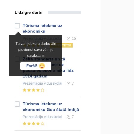
Līdzīgie darbi
Tūrisma ietekme uz
ekonomiku
Prezentācija
vidusskolai
15
Tu vari jebkuru darbu ātri
NOVĒRTĒTS!
pievienot savu vēlmju
sarakstam.
Zelta standarts un tā
darbības ietekme uz
Forši!
pasaules ekonomiku līdz
1914.gadam
Prezentācija
vidusskolai
7
Tūrisma ietekme uz
ekonomiku Goa štatā Indijā
Prezentācija
vidusskolai
7