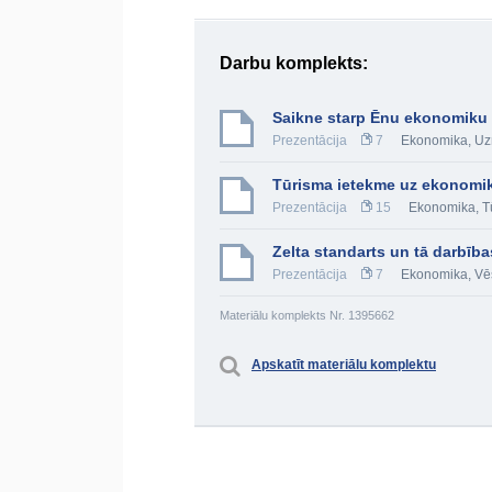
Darbu komplekts:
Saikne starp Ēnu ekonomiku 
Prezentācija
7
Ekonomika
,
Uz
Tūrisma ietekme uz ekonomi
Prezentācija
15
Ekonomika
,
T
Zelta standarts un tā darbī
Prezentācija
7
Ekonomika
,
Vēs
Materiālu komplekts Nr. 1395662
Apskatīt materiālu komplektu