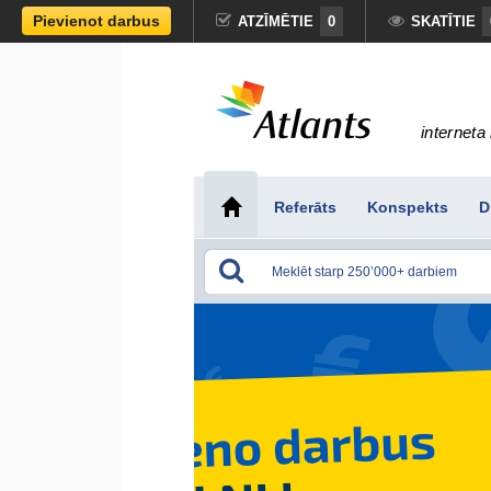
Pievienot darbus
ATZĪMĒTIE
0
SKATĪTIE
interneta 
Referāts
Konspekts
D