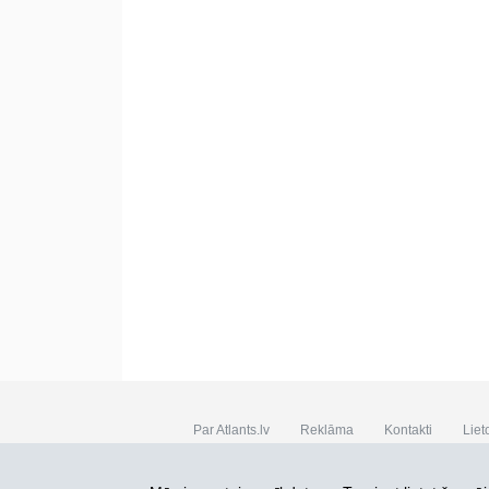
Par Atlants.lv
Reklāma
Kontakti
Liet
SIA „CDI” © 2002 - 2026