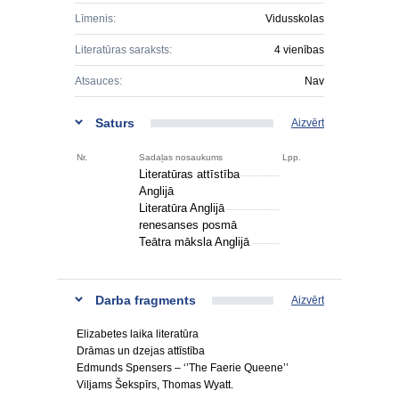
Līmenis:
Vidusskolas
Literatūras saraksts:
4 vienības
Atsauces:
Nav
Saturs
Aizvērt
Nr.
Sadaļas nosaukums
Lpp.
Literatūras attīstība
Anglijā
Literatūra Anglijā
renesanses posmā
Teātra māksla Anglijā
Darba fragments
Aizvērt
Elizabetes laika literatūra
Drāmas un dzejas attīstība
Edmunds Spensers – ‘’The Faerie Queene’’
Viljams Šekspīrs, Thomas Wyatt.