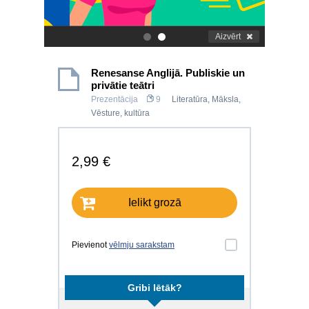
Aizvērt
.
.
Renesanse Anglijā. Publiskie un
privātie teātri
Prezentācija
9
Literatūra
,
Māksla
,
Vēsture, kultūra
2,99 €
Ielikt grozā
Pievienot
vēlmju sarakstam
Gribi lētāk?