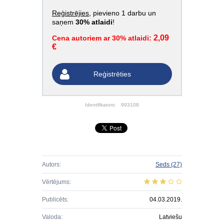
Reģistrējies
, pievieno 1 darbu un
saņem
30% atlaidi
!
2,09
Cena autoriem ar 30% atlaidi:
€
Reģistrēties
Identifikators:
993108
Autors:
Seds
(27)
Vērtējums:
Publicēts:
04.03.2019.
Valoda:
Latviešu