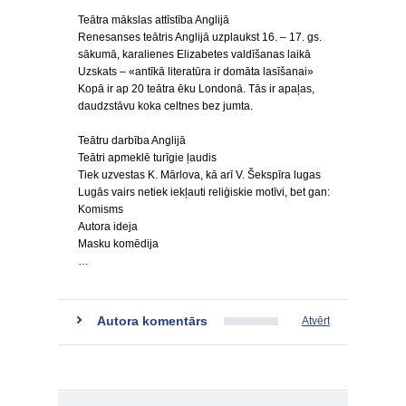
Teātra mākslas attīstība Anglijā
Renesanses teātris Anglijā uzplaukst 16. – 17. gs.
sākumā, karalienes Elizabetes valdīšanas laikā
Uzskats – «antīkā literatūra ir domāta lasīšanai»
Kopā ir ap 20 teātra ēku Londonā. Tās ir apaļas,
daudzstāvu koka celtnes bez jumta.
Teātru darbība Anglijā
Teātri apmeklē turīgie ļaudis
Tiek uzvestas K. Mārlova, kā arī V. Šekspīra lugas
Lugās vairs netiek iekļauti reliģiskie motīvi, bet gan:
Komisms
Autora ideja
Masku komēdija
…
Autora komentārs
Atvērt