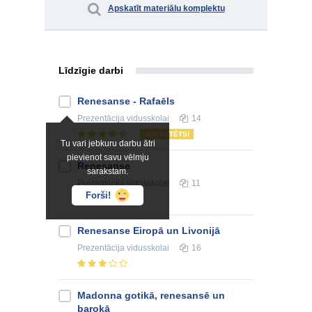
Apskatīt materiālu komplektu
Līdzīgie darbi
Renesanse - Rafaēls
Prezentācija
vidusskolai
14
NOVĒRTĒTS!
Tu vari jebkuru darbu ātri
pievienot savu vēlmju
Renesanse
sarakstam.
Prezentācija
vidusskolai
11
Forši!
Renesanse Eiropā un Livonijā
Prezentācija
vidusskolai
16
Madonna gotikā, renesansē un
barokā