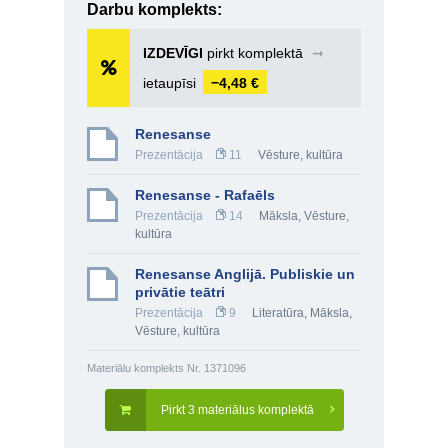
Darbu komplekts:
IZDEVĪGI
pirkt komplektā
➞
ietaupīsi
−4,48 €
Renesanse
Prezentācija
11
Vēsture, kultūra
Renesanse - Rafaēls
Prezentācija
14
Māksla
,
Vēsture,
kultūra
Renesanse Anglijā. Publiskie un
privātie teātri
Prezentācija
9
Literatūra
,
Māksla
,
Vēsture, kultūra
Materiālu komplekts Nr. 1371096
Pirkt 3 materiālus komplektā