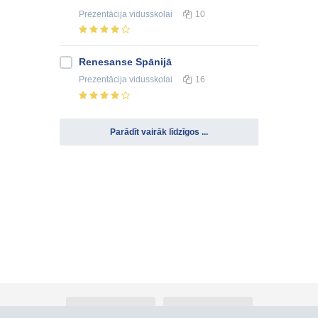
Prezentācija
vidusskolai
10
Renesanse Spānijā
Prezentācija
vidusskolai
16
Parādīt vairāk līdzīgos ...
Par Atlants.lv
Reklāma