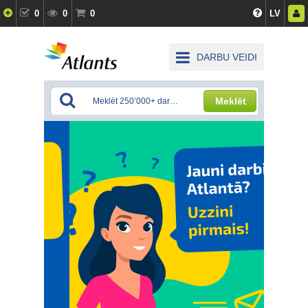
0
0
0
LV
DARBU VEIDI
Meklēt