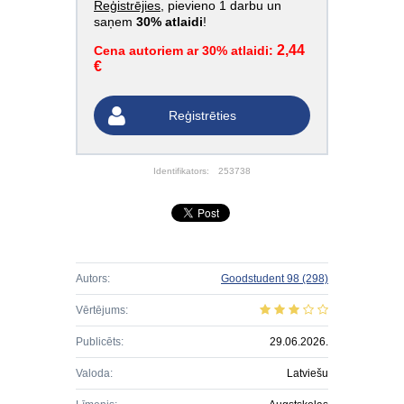
Reģistrējies
, pievieno 1 darbu un
saņem
30% atlaidi
!
2,44
Cena autoriem ar 30% atlaidi:
€
Reģistrēties
Identifikators:
253738
Autors:
Goodstudent 98
(298)
Vērtējums:
Publicēts:
29.06.2026.
Valoda:
Latviešu