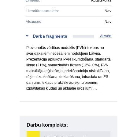
Līmenis:
Augstskolas
Literatūras saraksts:
Nav
Atsauces:
Nav
Darba fragments
Aizvērt
Pievienotās vērtības nodoklis (PVN) ir viens no
svarīgākajiem netiešajiem nodokļiem Latvijā.
Prezentācijā aplūkota PVN likumdošana, standarta
likme (21%), samazinātās likmes (12%, 0%), PVN
maksātāju reģistrācija, priekšnodokļa atskaitīšana,
rēķinu izrakstīšana, deklarēšana, intrastata un ES
darījumi. Iekļauti praktiski aprēķinu piemēri,
izplatītākās kļūdas un aktuālie grozījumi.…
Darbu komplekts: