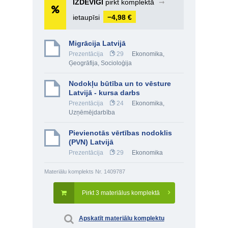
IZDEVĪGI
pirkt komplektā
➞
ietaupīsi
−4,98 €
Migrācija Latvijā
Prezentācija
29
Ekonomika
,
Ģeogrāfija
,
Socioloģija
Nodokļu būtība un to vēsture
Latvijā - kursa darbs
Prezentācija
24
Ekonomika
,
Uzņēmējdarbība
Pievienotās vērtības nodoklis
(PVN) Latvijā
Prezentācija
29
Ekonomika
Materiālu komplekts Nr. 1409787
Pirkt 3 materiālus komplektā
Apskatīt materiālu komplektu