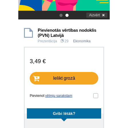
Aizvērt
.
.
Pievienotās vērtības nodoklis
(PVN) Latvijā
Prezentācija
29
Ekonomika
3,49 €
Ielikt grozā
Pievienot
vēlmju sarakstam
Gribi lētāk?