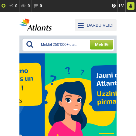
0
0
0
LV
DARBU VEIDI
Meklēt