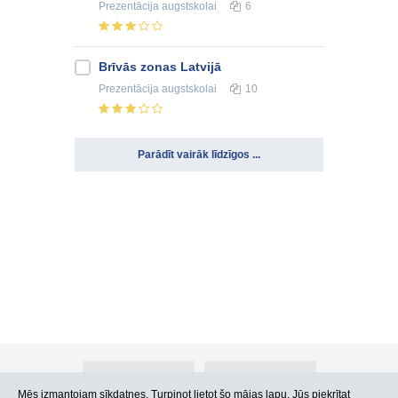
Prezentācija
augstskolai
6
Brīvās zonas Latvijā
Prezentācija
augstskolai
10
Parādīt vairāk līdzīgos ...
Par Atlants.lv
Reklāma
Mēs izmantojam sīkdatnes. Turpinot lietot šo mājas lapu, Jūs piekrītat