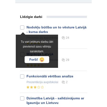
Līdzīgie darbi
Nodokļu būtība un to vēsture Latvijā
- kursa darbs
Prezentācija
augstskolai
24
Tu vari jebkuru darbu ātri
pievienot savu vēlmju
sarakstam.
Migrācija Latvijā
Forši!
Prezentācija
augstskolai
29
Funkcionālā vērtības analīze
Prezentācija
augstskolai
2
Dzimstība Latvijā - salīdzinājums ar
Igauniju un Lietuvu