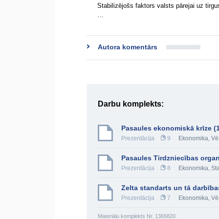
Stabilizējošs faktors valsts pārejai uz ti
…
Autora komentārs
Darbu komplekts:
Pasaules ekonomiskā krīze (1
Prezentācija
9
Ekonomika
,
Vēs
Pasaules Tirdzniecības organ
Prezentācija
8
Ekonomika
,
St
Zelta standarts un tā darbī
Prezentācija
7
Ekonomika
,
Vēs
Materiālu komplekts Nr. 1365820