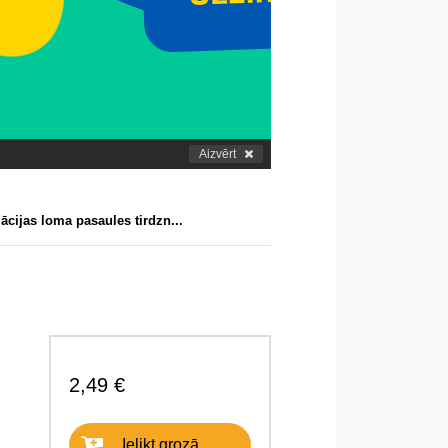
Aizvērt
ācijas loma pasaules tirdzn...
2,49 €
Ielikt grozā