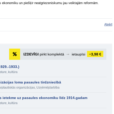
rgus ekonomiku un piešķir neatgriezeniskumu jau veiktajām reformām.
Atvērt
IZDEVĪGI
pirkt komplektā
➞
ietaupīsi
−3,98 €
929.-1933.)
ture, kultūra
izācijas loma pasaules tirdzniecībā
arptautiskās organizācijas
,
Uzņēmējdarbība
bas ietekme uz pasaules ekonomiku līdz 1914.gadam
ture, kultūra