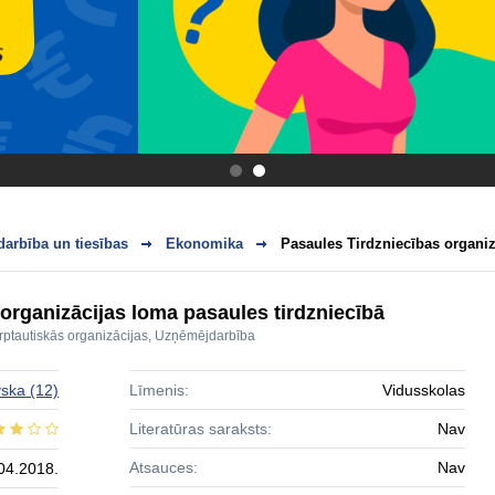
.
.
arbība un tiesības
Ekonomika
Pasaules Tirdzniecības organiz
organizācijas loma pasaules tirdzniecībā
rptautiskās organizācijas
,
Uzņēmējdarbība
vska
(12)
Līmenis:
Vidusskolas
Literatūras saraksts:
Nav
Atsauces:
Nav
04.2018.