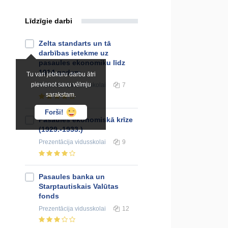
Līdzīgie darbi
Zelta standarts un tā
darbības ietekme uz
pasaules ekonomiku līdz
1914.gadam
Tu vari jebkuru darbu ātri
pievienot savu vēlmju
Prezentācija
vidusskolai
7
sarakstam.
Forši!
Pasaules ekonomiskā krīze
(1929.-1933.)
Prezentācija
vidusskolai
9
Pasaules banka un
Starptautiskais Valūtas
fonds
Prezentācija
vidusskolai
12