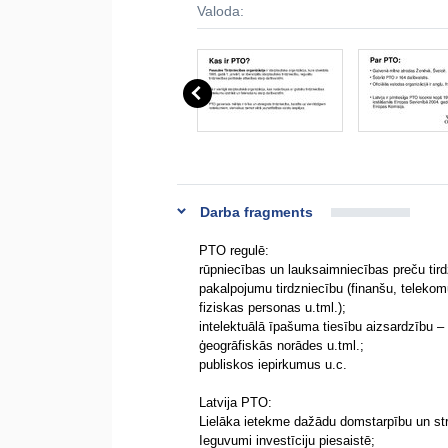
Valoda:
Darba fragments
PTO regulē:
rūpniecības un lauksaimniecības preču tird
pakalpojumu tirdzniecību (finanšu, telekom
fiziskas personas u.tml.);
intelektuālā īpašuma tiesību aizsardzību – 
ģeogrāfiskās norādes u.tml.;
publiskos iepirkumus u.c.
Latvija PTO:
Lielāka ietekme dažādu domstarpību un str
Ieguvumi investīciju piesaistē;