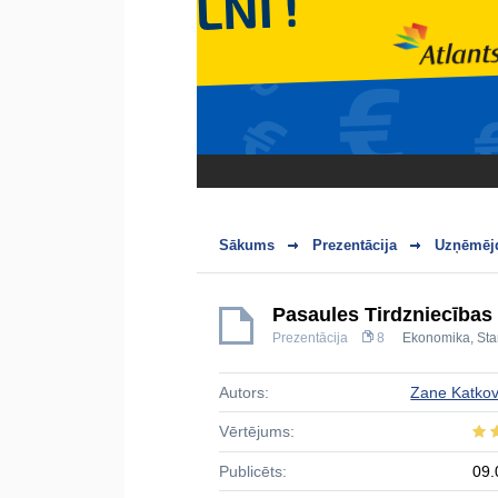
Sākums
Prezentācija
Uzņēmējd
Pasaules Tirdzniecības 
Prezentācija
8
Ekonomika
,
Sta
Autors:
Zane Katko
Vērtējums:
Publicēts:
09.