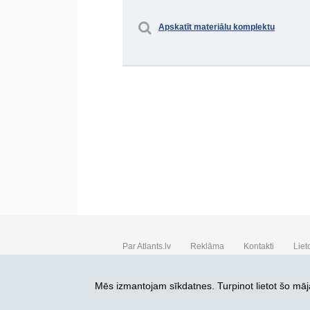
Apskatīt materiālu komplektu
Par Atlants.lv
Reklāma
Kontakti
Liet
SIA „CDI” © 2002 - 2026
Mēs izmantojam sīkdatnes. Turpinot lietot šo māja