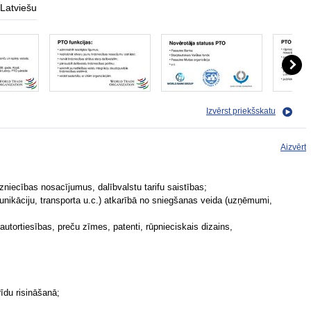
Latviešu
Izvērst priekšskatu
Aizvērt
zniecības nosacījumus, dalībvalstu tarifu saistības;
unikāciju, transporta u.c.) atkarībā no sniegšanas veida (uzņēmumi,
autortiesības, preču zīmes, patenti, rūpnieciskais dizains,
īdu risināšanā;