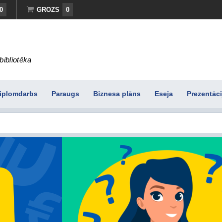
0
GROZS
0
bibliotēka
iplomdarbs
Paraugs
Biznesa plāns
Eseja
Prezentāci