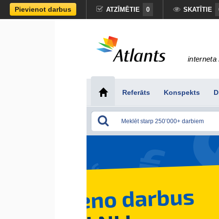
Pievienot darbus
ATZĪMĒTIE
0
SKATĪTIE
interneta 
Referāts
Konspekts
D