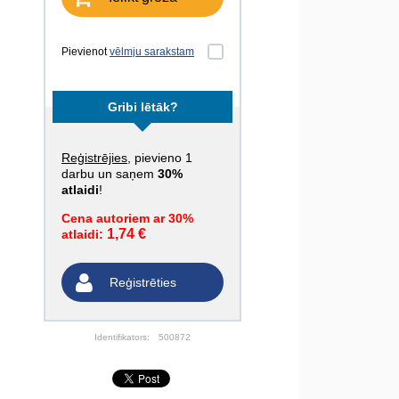
Pievienot
vēlmju sarakstam
Gribi lētāk?
Reģistrējies
, pievieno 1
darbu un saņem
30%
atlaidi
!
Cena autoriem ar 30%
1,74 €
atlaidi:
Reģistrēties
Identifikators:
500872