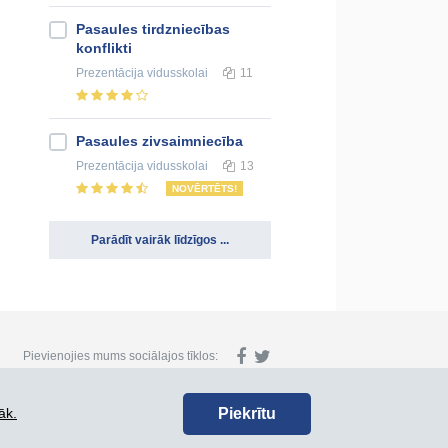
Pasaules tirdzniecības
konflikti
Prezentācija
vidusskolai
11
Pasaules zivsaimniecība
Prezentācija
vidusskolai
13
NOVĒRTĒTS!
Parādīt vairāk līdzīgos ...
Pievienojies mums sociālajos tīklos:
Piekrītu
āk.