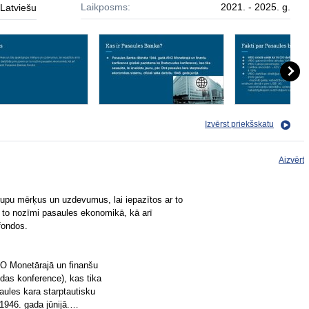
Laikposms:
2021. - 2025. g.
Latviešu
Izvērst priekšskatu
Aizvērt
upu mērķus un uzdevumus, lai iepazītos ar to
n to nozīmi pasaules ekonomikā, kā arī
fondos.
O Monetārajā un finanšu
das konference), kas tika
aules kara starptautisku
 1946. gada jūnijā.…