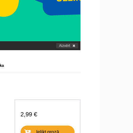
Aizvērt
ka
2,99 €
Ielikt grozā