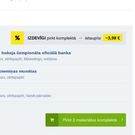
IZDEVĪGI
pirkt komplektā
➞
ietaupīsi
−3,98 €
 hokeja čempionāta oficiālā banka
s, vērtspapīri
,
Mārketings, reklāma
n piemiņas monētas
es, vērtspapīri
es, vērtspapīri
,
Valsts pārvalde
Pirkt 3 materiālus komplektā