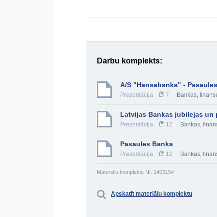
Darbu komplekts:
A/S "Hansabanka" - Pasaules
Prezentācija
7
Bankas, finanse
Latvijas Bankas jubilejas u
Prezentācija
12
Bankas, finans
Pasaules Banka
Prezentācija
12
Bankas, finans
Materiālu komplekts Nr. 1403154
Apskatīt materiālu komplektu