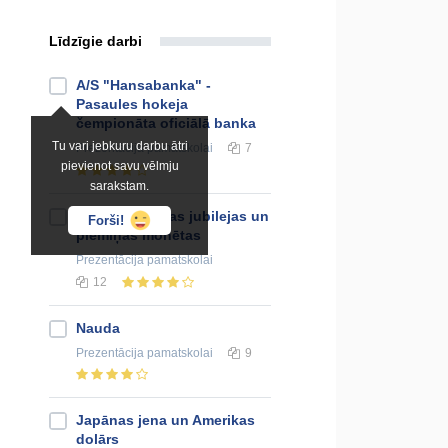
Līdzīgie darbi
A/S "Hansabanka" -
Pasaules hokeja
čempionāta oficiālā banka
Tu vari jebkuru darbu ātri
Prezentācija
pamatskolai
7
pievienot savu vēlmju
sarakstam.
Latvijas Bankas jubilejas un
Forši!
piemiņas monētas
Prezentācija
pamatskolai
12
Nauda
Prezentācija
pamatskolai
9
Japānas jena un Amerikas
dolārs