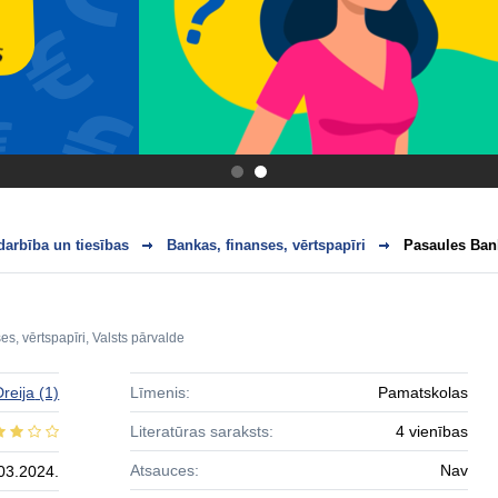
.
.
arbība un tiesības
Bankas, finanses, vērtspapīri
Pasaules Ban
es, vērtspapīri
,
Valsts pārvalde
reija
(1)
Līmenis:
Pamatskolas
Literatūras saraksts:
4 vienības
Atsauces:
Nav
03.2024.