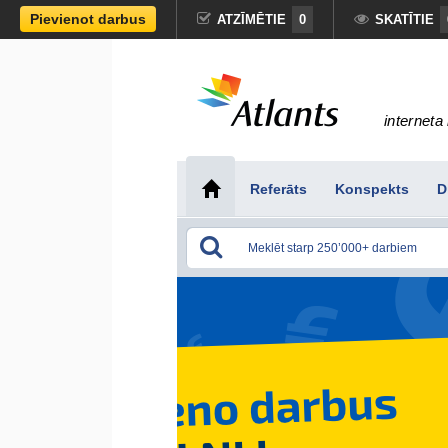
Pievienot darbus
ATZĪMĒTIE
0
SKATĪTIE
interneta 
Referāts
Konspekts
D