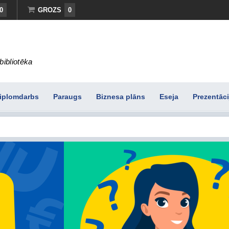
0
GROZS
0
bibliotēka
iplomdarbs
Paraugs
Biznesa plāns
Eseja
Prezentāci