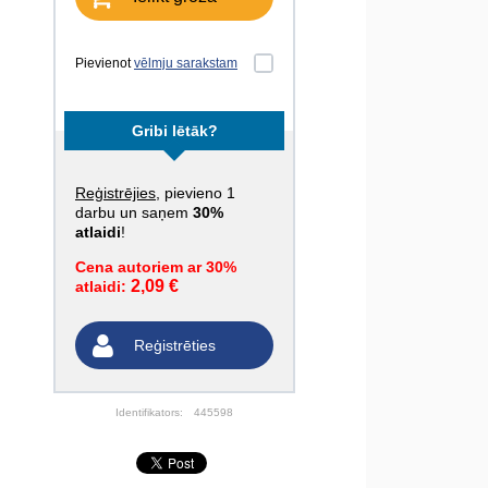
Pievienot
vēlmju sarakstam
Gribi lētāk?
Reģistrējies
, pievieno 1
darbu un saņem
30%
atlaidi
!
Cena autoriem ar 30%
2,09 €
atlaidi:
Reģistrēties
Identifikators:
445598