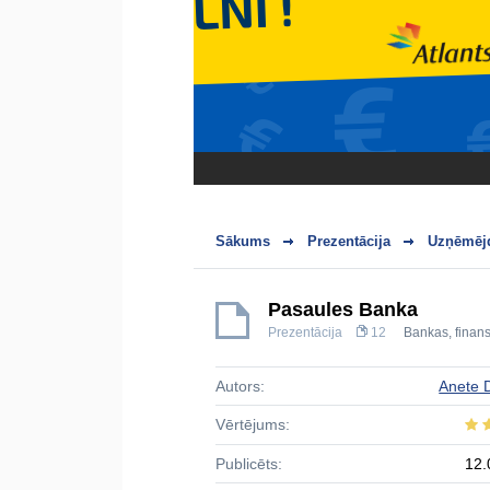
Sākums
Prezentācija
Uzņēmējd
Pasaules Banka
Prezentācija
12
Bankas, finans
Autors:
Anete D
Vērtējums:
Publicēts:
12.