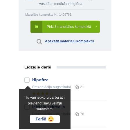
veselība, medicīna, higiēna
Materiālu komplekts Nr. 1409763
Pirkt 3 materiālus komplektā
Apskatīt materiālu komplektu
Līdzīgie darbi
Hipofīze
Prezentācija
augstskolai
21
Tu vari jebkuru darbu ātri
pievienot savu vēlmju
Iekšējā sekrēcija
sarakstam.
Prezentācija
augstskolai
76
Forši!