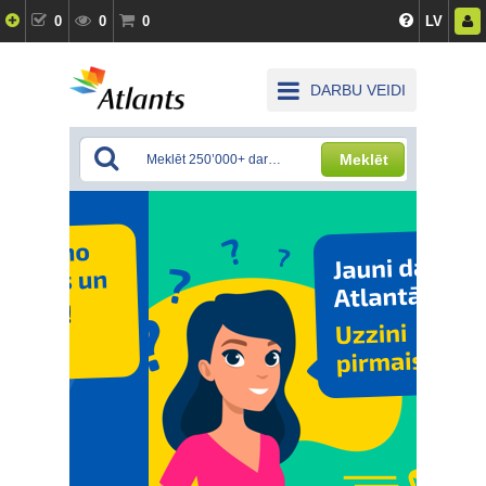
0
0
0
LV
DARBU VEIDI
Meklēt