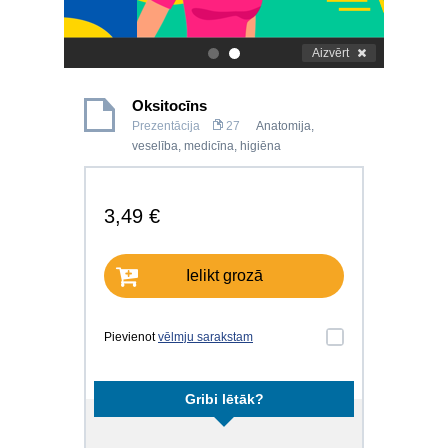
Aizvērt
.
.
Oksitocīns
Prezentācija
27
Anatomija,
veselība, medicīna, higiēna
3,49 €
Ielikt grozā
Pievienot
vēlmju sarakstam
Gribi lētāk?