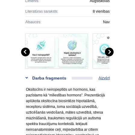
Līmenis:
Augstskolas
Literatūras saraksts:
8 vienības
Atsauces:
Nav
Darba fragments
Aizvērt
Oksitocīns ir neiropeptīds un hormons, kas
pazīstams kā “mīlestības hormons”. Prezentācijā
aplūkota oksitocīna biosintēze hipotalāmā,
receptoru sistēma, loma sociālajā uzvedībā,
uzticēšanās veidošanā, mātes uzvedībā, stresa
mazināšanā, trauksmes regulācijā un autisma
spektra traucējumu kontekstā. Iekļauti
neiroanatomiskie ceļi, mijiedarbība ar citiem