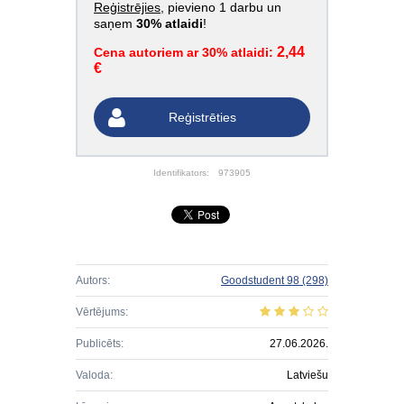
Reģistrējies
, pievieno 1 darbu un
saņem
30% atlaidi
!
2,44
Cena autoriem ar 30% atlaidi:
€
Reģistrēties
Identifikators:
973905
Autors:
Goodstudent 98
(298)
Vērtējums:
Publicēts:
27.06.2026.
Valoda:
Latviešu