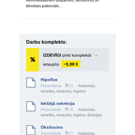
neiromediatoriem (dopamīnu, serotonīnu) un
klīniskais potenciāls.…
Darbu komplekts:
IZDEVĪGI
pirkt komplektā
➞
ietaupīsi
−5,98 €
Hipofīze
Prezentācija
21
Anatomija,
veselība, medicīna, higiēna
Iekšējā sekrēcija
Prezentācija
76
Anatomija,
veselība, medicīna, higiēna
,
Bioloģija
Oksitocīns
Prezentācija
27
Anatomija,