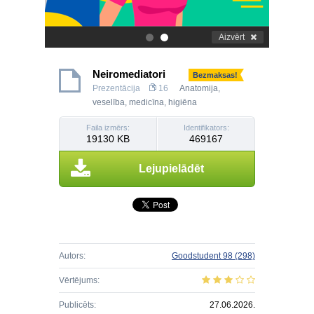
Aizvērt
.
.
Neiromediatori
Bezmaksas!
Prezentācija
16
Anatomija,
veselība, medicīna, higiēna
Faila izmērs:
Identifikators:
19130 KB
469167
Lejupielādēt
Autors:
Goodstudent 98
(298)
Vērtējums:
Publicēts:
27.06.2026.