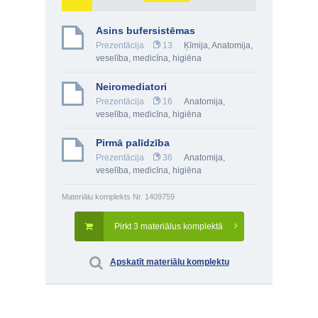
Asins bufersistēmas
Prezentācija
13
Ķīmija
,
Anatomija,
veselība, medicīna, higiēna
Neiromediatori
Prezentācija
16
Anatomija,
veselība, medicīna, higiēna
Pirmā palīdzība
Prezentācija
36
Anatomija,
veselība, medicīna, higiēna
Materiālu komplekts Nr. 1409759
Pirkt 3 materiālus komplektā
Apskatīt materiālu komplektu