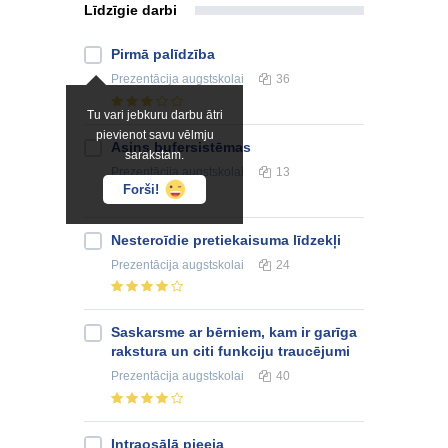
Līdzīgie darbi
Pirmā palīdzība
Prezentācija
augstskolai
36
Tu vari jebkuru darbu ātri
pievienot savu vēlmju
Asins bufersistēmas
sarakstam.
Prezentācija
augstskolai
13
Forši!
Nesteroīdie pretiekaisuma līdzekļi
Prezentācija
augstskolai
24
Saskarsme ar bērniem, kam ir garīga
rakstura un citi funkciju traucējumi
Prezentācija
augstskolai
40
Intraosālā pieeja