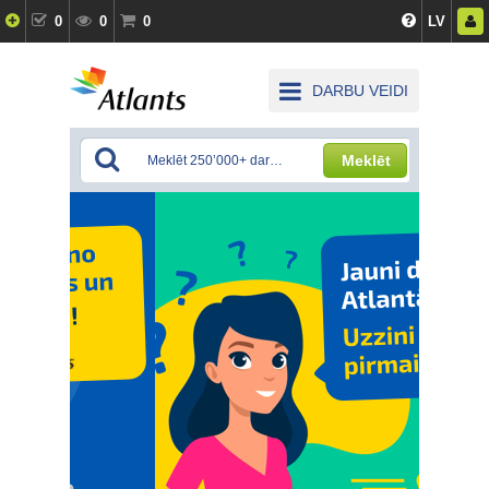
0
0
0
LV
DARBU VEIDI
Meklēt