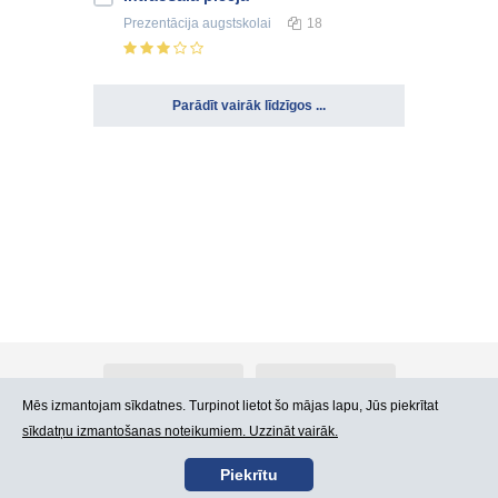
Prezentācija
augstskolai
18
Parādīt vairāk līdzīgos ...
Par Atlants.lv
Reklāma
Mēs izmantojam sīkdatnes. Turpinot lietot šo mājas lapu, Jūs piekrītat
sīkdatņu izmantošanas noteikumiem. Uzzināt vairāk.
Kontakti
Lietošanas noteikumi
Piekrītu