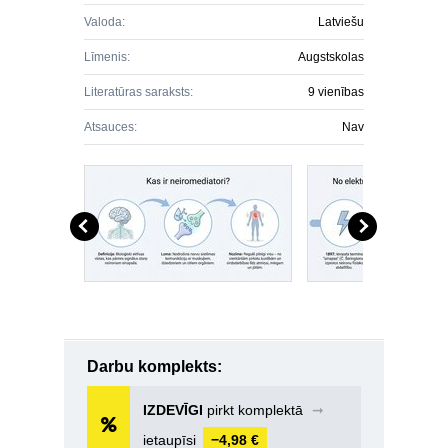
Valoda:
Latviešu
Līmenis:
Augstskolas
Literatūras saraksts:
9 vienības
Atsauces:
Nav
Darbu komplekts:
IZDEVĪGI
pirkt komplektā
➞
ietaupīsi
−4,98 €