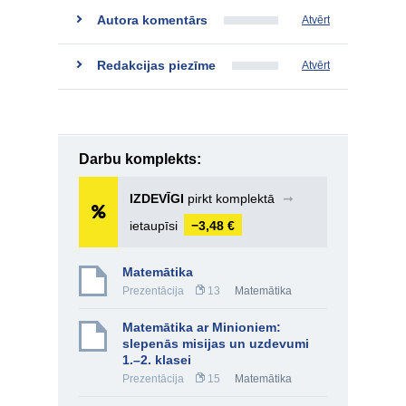
Autora komentārs
Atvērt
Redakcijas piezīme
Atvērt
Darbu komplekts:
IZDEVĪGI
pirkt komplektā
➞
ietaupīsi
−3,48 €
Matemātika
Prezentācija
13
Matemātika
Matemātika ar Minioniem:
slepenās misijas un uzdevumi
1.–2. klasei
Prezentācija
15
Matemātika