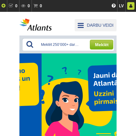
0
0
0
LV
DARBU VEIDI
Meklēt