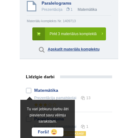
Paralelograms
Prezentācija
1
Matemātika
Materiālu komplekts Nr. 1409713
Pirkt 3 materiālus komplektā
Apskatīt materiālu komplektu
Līdzīgie darbi
Matemātika
Prezentācija
pamatskolai
13
Tu vari jebkuru darbu ātri
pievienot savu vēlmju
Paralelograms
sarakstam.
Prezentācija
pamatskolai
1
Forši!
BEZMAKSAS!