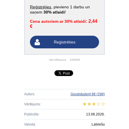
Reģistrējies
, pievieno 1 darbu un
saņem
30% atlaidi
!
2,44
Cena autoriem ar 30% atlaidi:
€
Reģistrēties
Identifikators:
549988
Autors:
Goodstudent 98
(298)
Vērtējums:
Publicēts:
13.06.2026.
Valoda:
Latviešu