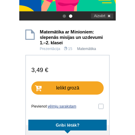
Aizvērt
.
.
Matemātika ar Minioniem:
slepenās misijas un uzdevumi
1.–2. klasei
Prezentācija
15
Matemātika
3,49 €
Ielikt grozā
Pievienot
vēlmju sarakstam
Gribi lētāk?