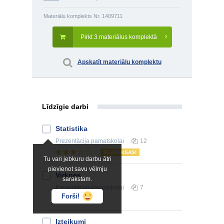
Materiālu komplekts Nr. 1409711
Pirkt 3 materiālus komplektā
Apskatīt materiālu komplektu
Līdzīgie darbi
Statistika
Prezentācija
pamatskolai
12
BEZMAKSAS!
Tu vari jebkuru darbu ātri
pievienot savu vēlmju
Virknes
sarakstam.
Prezentācija
pamatskolai
7
Forši!
Izteikumi