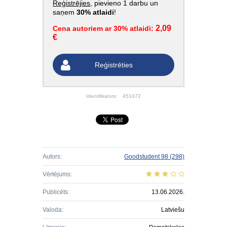
Reģistrējies
, pievieno 1 darbu un
saņem
30% atlaidi
!
2,09
Cena autoriem ar 30% atlaidi:
€
Reģistrēties
Identifikators:
451472
Autors:
Goodstudent 98
(298)
Vērtējums:
Publicēts:
13.06.2026.
Valoda:
Latviešu