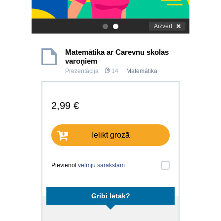
Aizvērt
.
.
Matemātika ar Carevnu skolas
varoņiem
Prezentācija
14
Matemātika
2,99 €
Ielikt grozā
Pievienot
vēlmju sarakstam
Gribi lētāk?