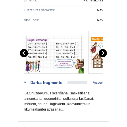
Līmenis:
Pamatskolas
Literatūras saraksts:
Nav
Atsauces:
Nav
Darba fragments
Aizvērt
Satur uzdevumus skaitīšanai, saskaitīšanai,
atņemšanai, ģeometrijai, pulksteņa lasīšanai,
mēriem, naudai, loģiskiem uzdevumiem un
likumsakarību atrašanai.…