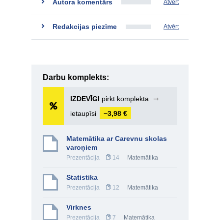
Autora komentārs
Atvērt
Redakcijas piezīme
Atvērt
Darbu komplekts:
IZDEVĪGI
pirkt komplektā
➞
ietaupīsi
−3,98 €
Matemātika ar Carevnu skolas
varoņiem
Prezentācija
14
Matemātika
Statistika
Prezentācija
12
Matemātika
Virknes
Prezentācija
7
Matemātika