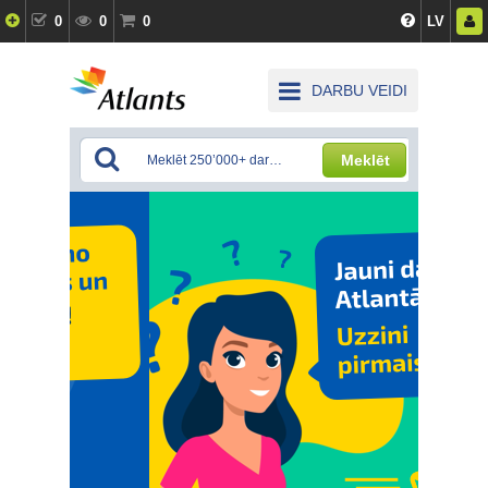
0
0
0
LV
DARBU VEIDI
Meklēt