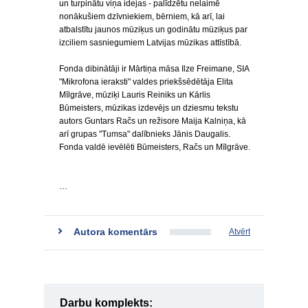
un turpinātu viņa idejas - palīdzētu nelaimē
nonākušiem dzīvniekiem, bērniem, kā arī, lai
atbalstītu jaunos mūziķus un godinātu mūziķus par
izciliem sasniegumiem Latvijas mūzikas attīstībā.
Fonda dibinātāji ir Mārtiņa māsa Ilze Freimane, SIA
"Mikrofona ieraksti" valdes priekšsēdētāja Elita
Mīlgrāve, mūziķi Lauris Reiniks un Kārlis
Būmeisters, mūzikas izdevējs un dziesmu tekstu
autors Guntars Račs un režisore Maija Kalniņa, kā
arī grupas "Tumsa" dalībnieks Jānis Daugalis.
Fonda valdē ievēlēti Būmeisters, Račs un Mīlgrāve.
…
Autora komentārs
Atvērt
Darbu komplekts: