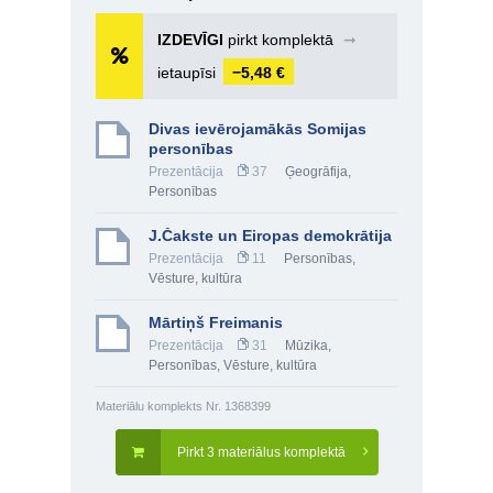
IZDEVĪGI
pirkt komplektā
➞
ietaupīsi
−5,48 €
Divas ievērojamākās Somijas
personības
Prezentācija
37
Ģeogrāfija
,
Personības
J.Čakste un Eiropas demokrātija
Prezentācija
11
Personības
,
Vēsture, kultūra
Mārtiņš Freimanis
Prezentācija
31
Mūzika
,
Personības
,
Vēsture, kultūra
Materiālu komplekts Nr. 1368399
Pirkt 3 materiālus komplektā