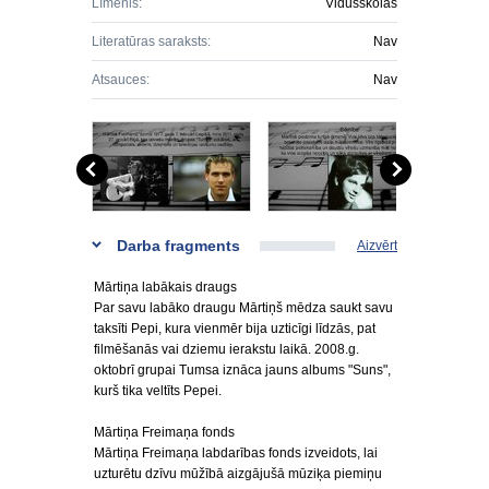
Līmenis:
Vidusskolas
Literatūras saraksts:
Nav
Atsauces:
Nav
Darba fragments
Aizvērt
Mārtiņa labākais draugs
Par savu labāko draugu Mārtiņš mēdza saukt savu
taksīti Pepi, kura vienmēr bija uzticīgi līdzās, pat
filmēšanās vai dziemu ierakstu laikā. 2008.g.
oktobrī grupai Tumsa iznāca jauns albums "Suns",
kurš tika veltīts Pepei.
Mārtiņa Freimaņa fonds
Mārtiņa Freimaņa labdarības fonds izveidots, lai
uzturētu dzīvu mūžībā aizgājušā mūziķa piemiņu