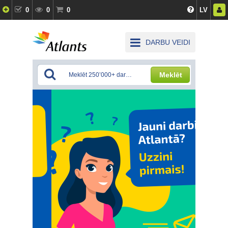
0
0
0
LV
DARBU VEIDI
Meklēt