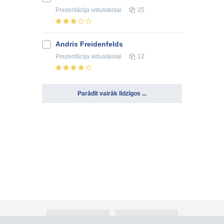
Prezentācija
vidusskolai
25
Andris Freidenfelds
Prezentācija
vidusskolai
12
Parādīt vairāk līdzīgos ...
Par Atlants.lv
Reklāma