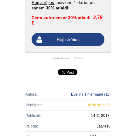
Reģistrējies
, pievieno 1 darbu un
saņem
30% atlaidi
!
2,79
Cena autoriem ar 30% atlaidi:
€
Reģistrēties
Identifikators:
237882
Autors:
Evelīna Timermane
(11)
Vērtējums:
Publicēts:
14.11.2018.
Valoda:
Latviešu