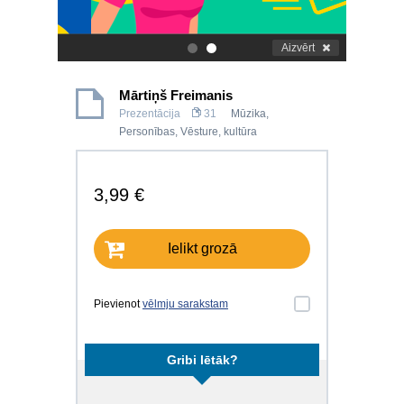
Aizvērt
.
.
Mārtiņš Freimanis
Prezentācija
31
Mūzika
,
Personības
,
Vēsture, kultūra
3,99 €
Ielikt grozā
Pievienot
vēlmju sarakstam
Gribi lētāk?