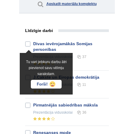
Apskatīt materiālu komplektu
Līdzīgie darbi
Divas ievērojamākās Somijas
personības
Prezentācija
vidusskolai
37
Tu vari jebkuru darbu ātri
pievienot savu vēlmju
sarakstam.
J.Čakste un Eiropas demokrātija
Forši!
Prezentācija
vidusskolai
11
Pirmatnējās sabiedrības māksla
Prezentācija
vidusskolai
36
Renesanses mode