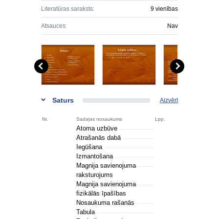
Literatūras saraksts:
9 vienības
Atsauces:
Nav
Saturs
Aizvērt
Nr.
Sadaļas nosaukums
Lpp.
Atoma uzbūve
Atrašanās dabā
Iegūšana
Izmantošana
Magnija savienojuma
raksturojums
Magnija savienojuma
fizikālās īpašības
Nosaukuma rašanās
Tabula