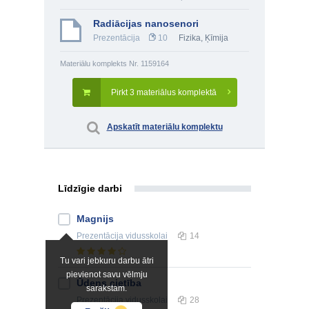
Radiācijas nanosenori
Prezentācija
10
Fizika
,
Ķīmija
Materiālu komplekts Nr. 1159164
Pirkt 3 materiālus komplektā
Apskatīt materiālu komplektu
Līdzīgie darbi
Magnijs
Prezentācija
vidusskolai
14
Tu vari jebkuru darbu ātri
pievienot savu vēlmju
Ūdens cietība
sarakstam.
Prezentācija
vidusskolai
28