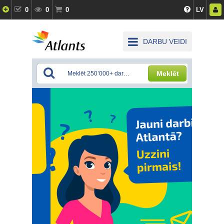
0
0
0
LV
DARBU VEIDI
Meklēt