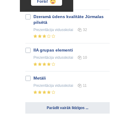
Forši!
Dzeramā ūdens kvalitāte Jūrmalas
pilsētā
Prezentācija
vidusskolai
32
IIA grupas elementi
Prezentācija
vidusskolai
10
Metāli
Prezentācija
vidusskolai
11
Parādīt vairāk līdzīgos ...