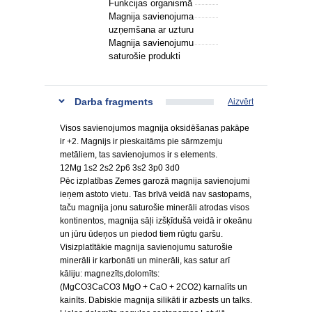
Funkcijas organismā
Magnija savienojuma
uzņemšana ar uzturu
Magnija savienojumu
saturošie produkti
Darba fragments
Aizvērt
Visos savienojumos magnija oksidēšanas pakāpe
ir +2. Magnijs ir pieskaitāms pie sārmzemju
metāliem, tas savienojumos ir s elements.
12Mg 1s2 2s2 2p6 3s2 3p0 3d0
Pēc izplatības Zemes garozā magnija savienojumi
ieņem astoto vietu. Tas brīvā veidā nav sastopams,
taču magnija jonu saturošie minerāli atrodas visos
kontinentos, magnija sāļi izšķīdušā veidā ir okeānu
un jūru ūdeņos un piedod tiem rūgtu garšu.
Visizplatītākie magnija savienojumu saturošie
minerāli ir karbonāti un minerāli, kas satur arī
kāliju: magnezīts,dolomīts:
(MgCO3CaCO3 MgO + CaO + 2CO2) karnalīts un
kainīts. Dabiskie magnija silikāti ir azbests un talks.