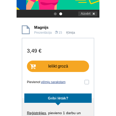
Aizvērt
.
.
Magnijs
Prezentācija
15
Ķīmija
3,49 €
Ielikt grozā
Pievienot
vēlmju sarakstam
Gribi lētāk?
Reģistrējies
, pievieno 1 darbu un