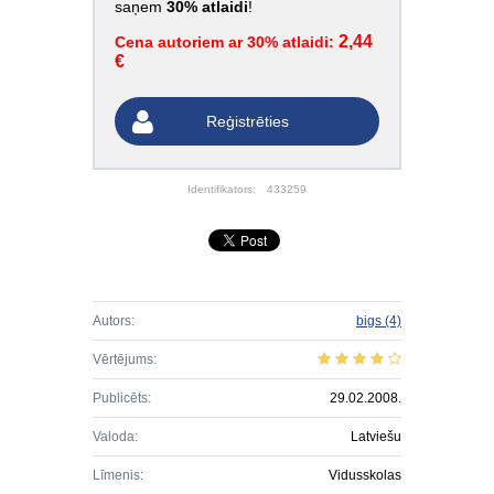
saņem
30% atlaidi
!
2,44
Cena autoriem ar 30% atlaidi:
€
Reģistrēties
Identifikators:
433259
Autors:
bigs
(4)
Vērtējums:
Publicēts:
29.02.2008.
Valoda:
Latviešu
Līmenis:
Vidusskolas