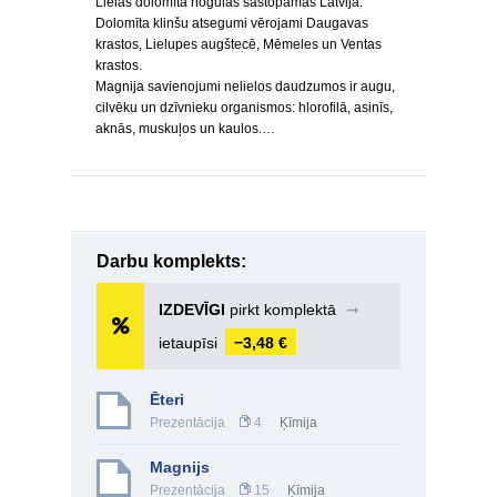
Lielas dolomīta nogulas sastopamas Latvijā.
Dolomīta klinšu atsegumi vērojami Daugavas
krastos, Lielupes augštecē, Mēmeles un Ventas
krastos.
Magnija savienojumi nelielos daudzumos ir augu,
cilvēku un dzīvnieku organismos: hlorofilā, asinīs,
aknās, muskuļos un kaulos.…
Darbu komplekts:
IZDEVĪGI
pirkt komplektā
➞
ietaupīsi
−3,48 €
Ēteri
Prezentācija
4
Ķīmija
Magnijs
Prezentācija
15
Ķīmija