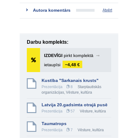
Autora komentārs
Atvērt
Darbu komplekts:
IZDEVĪGI
pirkt komplektā
➞
ietaupīsi
−4,48 €
Kustība "Sarkanais krusts"
Prezentācija
8
Starptautiskās
organizācijas
,
Vēsture, kultūra
Latvija 20.gadsimta otrajā pusē
Prezentācija
57
Vēsture, kultūra
Taumatrops
Prezentācija
7
Vēsture, kultūra