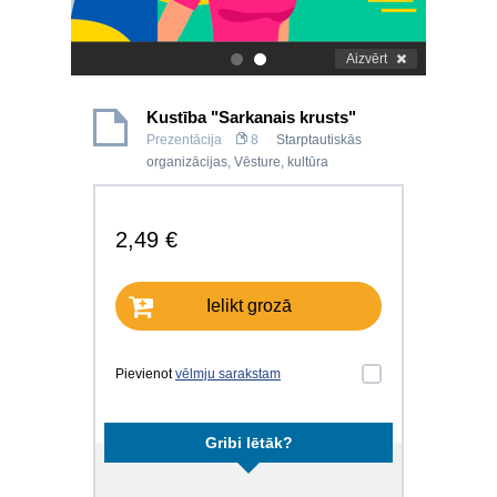
Aizvērt
.
.
Kustība "Sarkanais krusts"
Prezentācija
8
Starptautiskās
organizācijas
,
Vēsture, kultūra
2,49 €
Ielikt grozā
Pievienot
vēlmju sarakstam
Gribi lētāk?