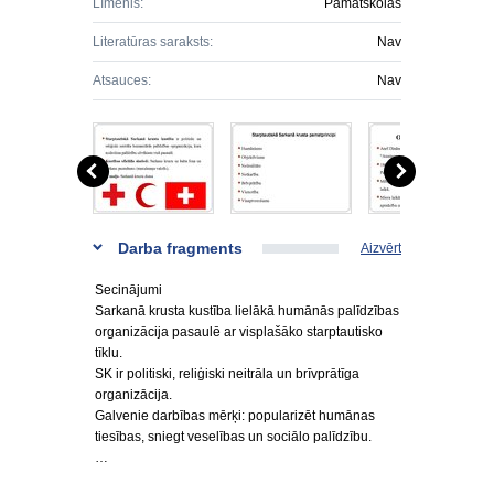
Līmenis:
Pamatskolas
Literatūras saraksts:
Nav
Atsauces:
Nav
Darba fragments
Aizvērt
Secinājumi
Sarkanā krusta kustība lielākā humānās palīdzības
organizācija pasaulē ar visplašāko starptautisko
tīklu.
SK ir politiski, reliģiski neitrāla un brīvprātīga
organizācija.
Galvenie darbības mērķi: popularizēt humānas
tiesības, sniegt veselības un sociālo palīdzību.
…