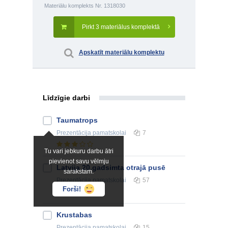
Materiālu komplekts Nr. 1318030
Pirkt 3 materiālus komplektā
Apskatīt materiālu komplektu
Līdzīgie darbi
Taumatrops
Prezentācija
pamatskolai
7
Tu vari jebkuru darbu ātri
pievienot savu vēlmju
Latvija 20.gadsimta otrajā pusē
sarakstam.
Prezentācija
pamatskolai
57
Forši!
Krustabas
Prezentācija
pamatskolai
15