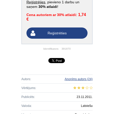
Reģistrējies
, pievieno 1 darbu un
saņem
30% atlaidi
!
1,74
Cena autoriem ar 30% atlaidi:
€
Reģistrēties
Identifikators:
391870
Autors:
Anonīms autors
(24)
Vērtējums:
Publicēts:
23.11.2011.
Valoda:
Latviešu