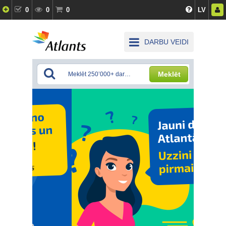
0
0
0
LV
DARBU VEIDI
Meklēt