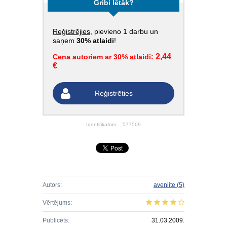
Gribi lētāk?
Reģistrējies
, pievieno 1 darbu un
saņem
30% atlaidi
!
2,44
Cena autoriem ar 30% atlaidi:
€
Reģistrēties
Identifikators:
577509
Autors:
aveniite
(5)
Vērtējums:
Publicēts:
31.03.2009.