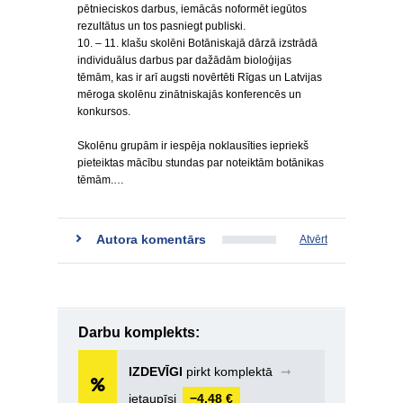
pētnieciskos darbus, iemācās noformēt iegūtos
rezultātus un tos pasniegt publiski.
10. – 11. klašu skolēni Botāniskajā dārzā izstrādā
individuālus darbus par dažādām bioloģijas
tēmām, kas ir arī augsti novērtēti Rīgas un Latvijas
mēroga skolēnu zinātniskajās konferencēs un
konkursos.
Skolēnu grupām ir iespēja noklausīties iepriekš
pieteiktas mācību stundas par noteiktām botānikas
tēmām.…
Autora komentārs
Atvērt
Darbu komplekts:
IZDEVĪGI
pirkt komplektā
➞
ietaupīsi
−4,48 €