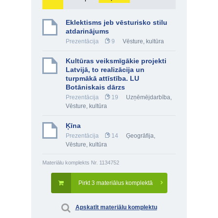
Eklektisms jeb vēsturisko stilu
atdarinājums
Prezentācija
9
Vēsture, kultūra
Kultūras veiksmīgākie projekti
Latvijā, to realizācija un
turpmākā attīstība. LU
Botāniskais dārzs
Prezentācija
19
Uzņēmējdarbība
,
Vēsture, kultūra
Ķīna
Prezentācija
14
Ģeogrāfija
,
Vēsture, kultūra
Materiālu komplekts Nr. 1134752
Pirkt 3 materiālus komplektā
Apskatīt materiālu komplektu