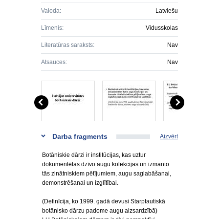
Valoda:
Latviešu
Līmenis:
Vidusskolas
Literatūras saraksts:
Nav
Atsauces:
Nav
Darba fragments
Aizvērt
Botāniskie dārzi ir institūcijas, kas uztur
dokumentētas dzīvo augu kolekcijas un izmanto
tās zinātniskiem pētījumiem, augu saglabāšanai,
demonstrēšanai un izglītībai.
(Definīcija, ko 1999. gadā devusi Starptautiskā
botānisko dārzu padome augu aizsardzībā)