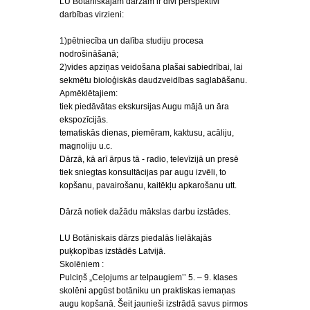
LU Botāniskajam dārzam ir divi perspektīvi
darbības virzieni:
1)pētniecība un dalība studiju procesa
nodrošināšanā;
2)vides apziņas veidošana plašai sabiedrībai, lai
sekmētu bioloģiskās daudzveidības saglabāšanu.
Apmēklētajiem:
tiek piedāvātas ekskursijas Augu mājā un āra
ekspozīcijās.
tematiskās dienas, piemēram, kaktusu, acāliju,
magnoliju u.c.
Dārzā, kā arī ārpus tā - radio, televīzijā un presē
tiek sniegtas konsultācijas par augu izvēli, to
kopšanu, pavairošanu, kaitēkļu apkarošanu utt.
Dārzā notiek dažādu mākslas darbu izstādes.
LU Botāniskais dārzs piedalās lielākajās
puķkopības izstādēs Latvijā.
Skolēniem :
Pulciņš „Ceļojums ar telpaugiem’’ 5. – 9. klases
skolēni apgūst botāniku un praktiskas iemaņas
augu kopšanā. Šeit jaunieši izstrādā savus pirmos