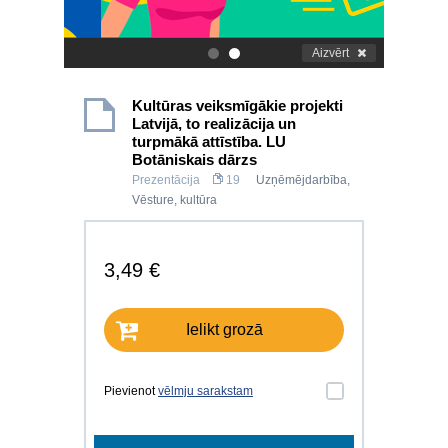
Aizvērt
.
.
Kultūras veiksmīgākie projekti
Latvijā, to realizācija un
turpmākā attīstība. LU
Botāniskais dārzs
Prezentācija
19
Uzņēmējdarbība
,
Vēsture, kultūra
3,49 €
Ielikt grozā
Pievienot
vēlmju sarakstam