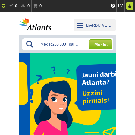
0
0
0
LV
DARBU VEIDI
Meklēt