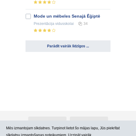
Mode un mēbeles Senajā Ēģiptē
Prezentācija
vidusskolai
34
Parādīt vairāk līdzīgos ...
Par Atlants.lv
Reklāma
Mēs izmantojam sīkdatnes. Turpinot lietot šo mājas lapu, Jūs piekrītat
sīkdatņu izmantošanas noteikumiem. Uzzināt vairāk.