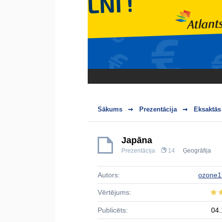
Sākums
Prezentācija
Eksaktās
Japāna
Prezentācija
14
Ģeogrāfija
Autors:
ozone1
Vērtējums:
Publicēts:
04.