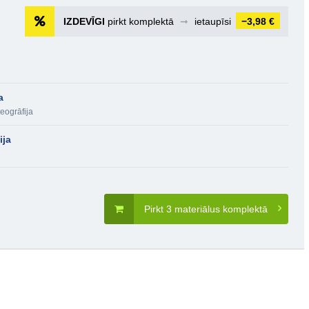
IZDEVĪGI
pirkt komplektā
➞
ietaupīsi
−3,98 €
a
eogrāfija
ija
Pirkt 3 materiālus komplektā