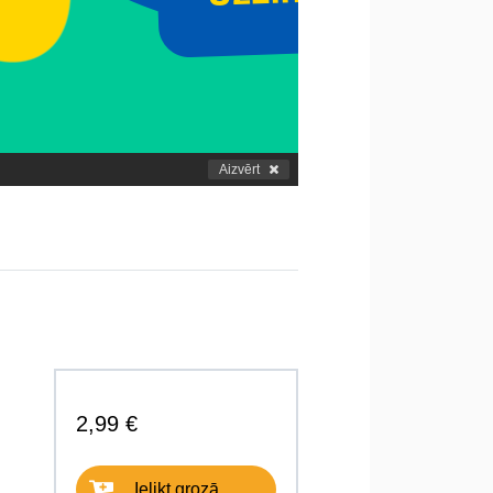
Aizvērt
2,99 €
Ielikt grozā