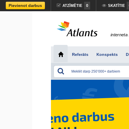
Pievienot darbus
ATZĪMĒTIE
0
SKATĪTIE
interneta 
Referāts
Konspekts
D