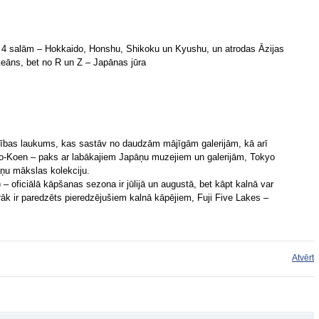
o 4 salām – Hokkaido, Honshu, Shikoku un Kyushu, un atrodas Āzijas
keāns, bet no R un Z – Japānas jūra
iecības laukums, kas sastāv no daudzām mājīgām galerijām, kā arī
no-Koen – paks ar labākajiem Japāņu muzejiem un galerijām, Tokyo
ņu mākslas kolekciju.
– oficiālā kāpšanas sezona ir jūlijā un augustā, bet kāpt kalnā var
irāk ir paredzēts pieredzējušiem kalnā kāpējiem, Fuji Five Lakes –
Atvērt