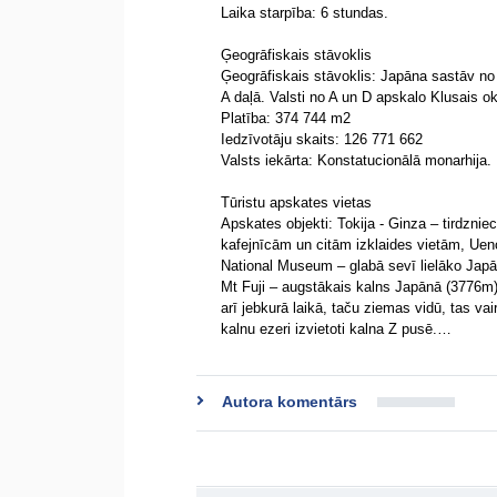
Laika starpība: 6 stundas.
Ģeogrāfiskais stāvoklis
Ģeogrāfiskais stāvoklis: Japāna sastāv n
A daļā. Valsti no A un D apskalo Klusais o
Platība: 374 744 m2
Iedzīvotāju skaits: 126 771 662
Valsts iekārta: Konstatucionālā monarhija.
Tūristu apskates vietas
Apskates objekti: Tokija - Ginza – tirdzn
kafejnīcām un citām izklaides vietām, Ue
National Museum – glabā sevī lielāko Japā
Mt Fuji – augstākais kalns Japānā (3776m) 
arī jebkurā laikā, taču ziemas vidū, tas va
kalnu ezeri izvietoti kalna Z pusē.…
Autora komentārs