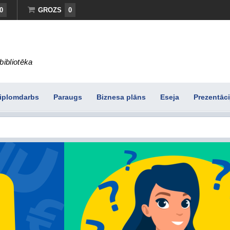
0
GROZS
0
bibliotēka
iplomdarbs
Paraugs
Biznesa plāns
Eseja
Prezentāci