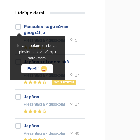
Līdzīgie darbi
Pasaules kuģubūves
ģeogrāfija
Prezentācija
vidusskolai
5
Tu vari jebkuru darbu ātri
pievienot savu vēlmju
sarakstam.
Japānas ekonomiskā
attīstība
Forši!
Prezentācija
vidusskolai
17
NOVĒRTĒTS!
Japāna
Prezentācija
vidusskolai
17
Japāna
Prezentācija
vidusskolai
40