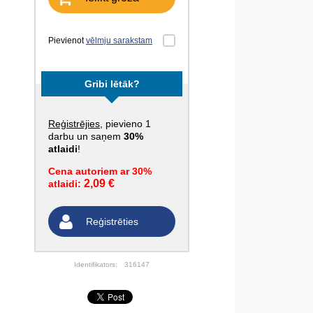
Pievienot
vēlmju sarakstam
Gribi lētāk?
Reģistrējies
, pievieno 1
darbu un saņem
30%
atlaidi
!
Cena autoriem ar 30%
2,09 €
atlaidi:
Reģistrēties
Identifikators:
316147