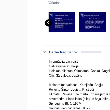
Valoda:
Darba fragments
Informācija par valsti
Galvaspilsēta: Tokija
Lielākās pilsētas:Yokohama, Osaka, Nagoi
Oficiālā valoda: Japāņu
Izplatītākās valodas: Korejiešu, Angļu
Reliģija: Šinto, Budisti, Kristieši
Klimats: Pavasarī no marta līdz maijam ir s
novembrim ir labs laiks (silti) un šajā laik
Spriegums tīklā: 110 V
Naudas vienība: jēnas (JPY)