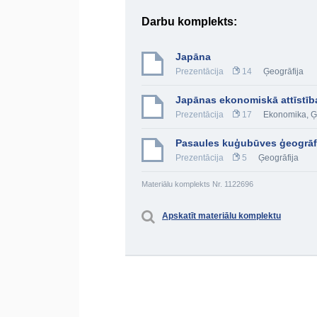
Darbu komplekts:
Japāna
Prezentācija
14
Ģeogrāfija
Japānas ekonomiskā attīstīb
Prezentācija
17
Ekonomika
,
Ģ
Pasaules kuģubūves ģeogrāf
Prezentācija
5
Ģeogrāfija
Materiālu komplekts Nr. 1122696
Apskatīt materiālu komplektu