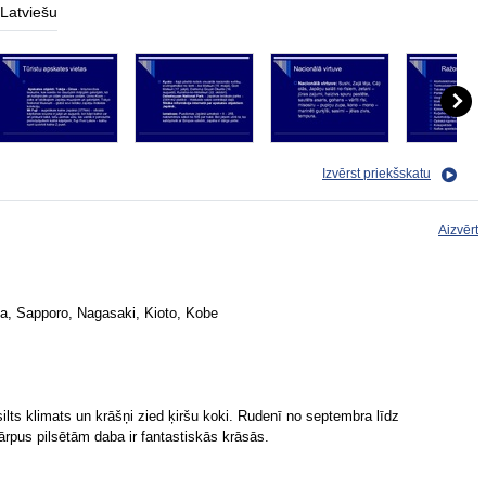
Latviešu
Izvērst priekšskatu
Aizvērt
a, Sapporo, Nagasaki, Kioto, Kobe
ilts klimats un krāšņi zied ķiršu koki. Rudenī no septembra līdz
ā ārpus pilsētām daba ir fantastiskās krāsās.