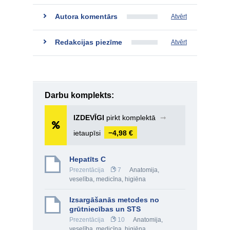
Autora komentārs
Atvērt
Redakcijas piezīme
Atvērt
Darbu komplekts:
IZDEVĪGI
pirkt komplektā
➞
ietaupīsi
−4,98 €
Hepatīts C
Prezentācija
7
Anatomija,
veselība, medicīna, higiēna
Izsargāšanās metodes no
grūtniecības un STS
Prezentācija
10
Anatomija,
veselība, medicīna, higiēna