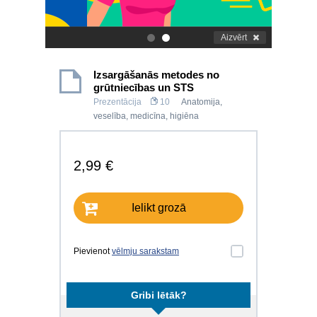
Aizvērt
.
.
Izsargāšanās metodes no
grūtniecības un STS
Prezentācija
10
Anatomija,
veselība, medicīna, higiēna
2,99 €
Ielikt grozā
Pievienot
vēlmju sarakstam
Gribi lētāk?