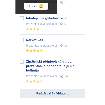
Prezentācija
vidusskolai
21
Forši!
Inhalējamie glikokortikoīdi
Prezentācija
vidusskolai
9
Narkotikas
Prezentācija
vidusskolai
14
Zinātniski pētnieciskā darba
prezentācija par anoreksiju un
bulīmiju
Prezentācija
vidusskolai
14
Parādīt vairāk līdzīgos ...