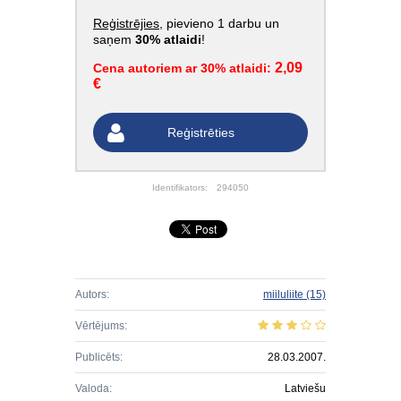
Reģistrējies
, pievieno 1 darbu un
saņem
30% atlaidi
!
2,09
Cena autoriem ar 30% atlaidi:
€
Reģistrēties
Identifikators:
294050
Autors:
miiluliite
(15)
Vērtējums:
Publicēts:
28.03.2007.
Valoda:
Latviešu