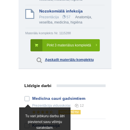
Nozokomiālā infekcija
Prezentācija
57
Anatomija,
veselība, medicīna, higiēna
Materiālu komplekts Nr. 1115288
Pirkt 3 materiālus komplektā
Apskatīt materiālu komplektu
Līdzīgie darbi
Medicīna cauri gadsimtiem
Prezentācija
vidusskolai
12
NOVĒRTĒTS!
Tu vari jebkuru darbu ātri
pievienot savu vēlmju
Kontracepcija
sarakstam.