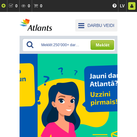
0
0
0
LV
DARBU VEIDI
Meklēt