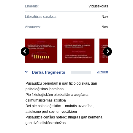
Līmenis:
Vidusskolas
Literatūras saraksts:
Nav
Atsauces:
Nav
Darba fragments
Aizvērt
Pusaudžu periodam ir gan fizioloģiskas, gan
psiholoģiskas īpatnības
Pie fizioloģiskām pieskaitāma augšana,
dzimumsistēmas attīstība
Bet pie psiholoģiskām – mainās uzvedība,
attieksme pret sevi un vecākiem
Pusaudzis cenšas noteikt stingras gan ķermeņa,
gan dvēseliskās robežas…