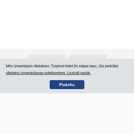
Par Atlants.lv
Reklāma
Mēs izmantojam sīkdatnes. Turpinot lietot šo mājas lapu, Jūs piekrītat
sīkdatņu izmantošanas noteikumiem. Uzzināt vairāk.
Kontakti
Lietošanas noteikumi
Piekrītu
SIA „CDI” © 2002 -
Lapas karte
2026