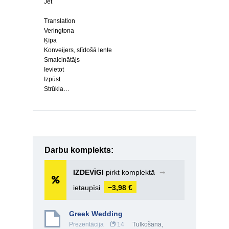
Jet
Translation
Veringtona
Ķīpa
Konveijers, slīdošā lente
Smalcinātājs
Ievietot
Izpūst
Strūkla…
Darbu komplekts:
IZDEVĪGI
pirkt komplektā
➞
ietaupīsi
−3,98 €
Greek Wedding
Prezentācija
14
Tulkošana,