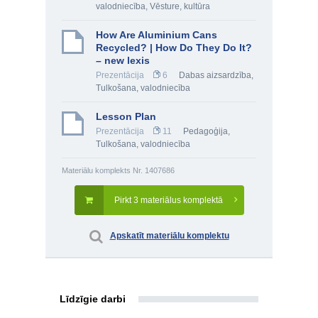
valodniecība
,
Vēsture, kultūra
How Are Aluminium Cans
Recycled? | How Do They Do It?
– new lexis
Prezentācija
6
Dabas aizsardzība
,
Tulkošana, valodniecība
Lesson Plan
Prezentācija
11
Pedagoģija
,
Tulkošana, valodniecība
Materiālu komplekts Nr. 1407686
Pirkt 3 materiālus komplektā
Apskatīt materiālu komplektu
Līdzīgie darbi