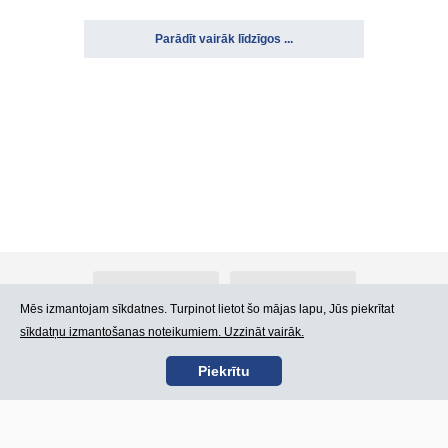
Parādīt vairāk līdzīgos ...
Par Atlants.lv
Reklāma
Mēs izmantojam sīkdatnes. Turpinot lietot šo mājas lapu, Jūs piekrītat
sīkdatņu izmantošanas noteikumiem. Uzzināt vairāk.
Kontakti
Lietošanas noteikumi
Piekrītu
SIA „CDI” © 2002 -
Lapas karte
2026