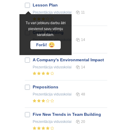
Lesson Plan
Prezentācija
vidusskolai
11
Tu vari jebkuru darbu ātri
pievienot savu vēlmju
Greek Wedding
sarakstam.
Prezentācija
vidusskolai
14
Forši!
A Company's Environmental Impact
Prezentācija
vidusskolai
14
Prepositions
Prezentācija
vidusskolai
48
Five New Trends in Team Building
Prezentācija
vidusskolai
20