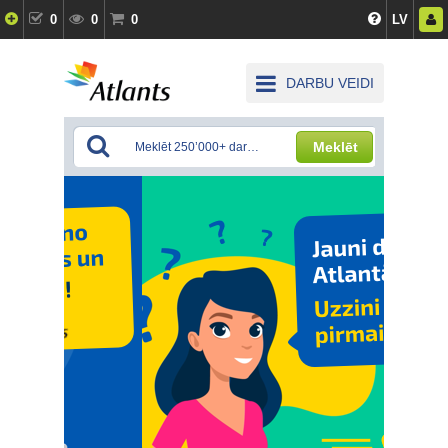
0
0
0
LV
DARBU VEIDI
Meklēt