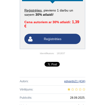
Reģistrējies
, pievieno 1 darbu un
saņem
30% atlaidi
!
1,39
Cena autoriem ar 30% atlaidi:
€
Reģistrēties
Identifikators:
181837
Autors:
edvards21
(434)
Vērtējums:
Publicēts:
28.09.2025.