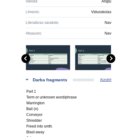
Valoda:
Angļu
Līmenis:
Vidusskolas
Literatūras saraksts:
Nav
Atsauces:
Nav
Darba fragments
Aizvērt
Part 1
Term or unknown word/phrase
Warrington
Bail (n)
Conveyor
Shredder
Freed into smth.
Blast away