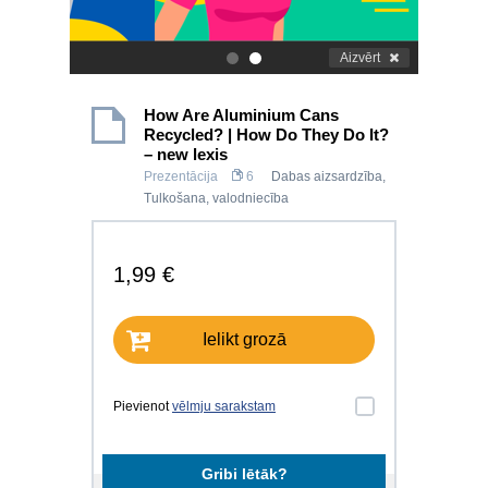
Aizvērt
.
.
How Are Aluminium Cans
Recycled? | How Do They Do It?
– new lexis
Prezentācija
6
Dabas aizsardzība
,
Tulkošana, valodniecība
1,99 €
Ielikt grozā
Pievienot
vēlmju sarakstam
Gribi lētāk?