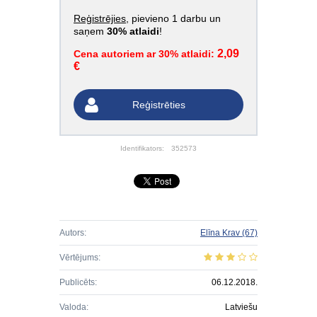
Reģistrējies
, pievieno 1 darbu un
saņem
30% atlaidi
!
2,09
Cena autoriem ar 30% atlaidi:
€
Reģistrēties
Identifikators:
352573
Autors:
Elīna Krav
(67)
Vērtējums:
Publicēts:
06.12.2018.
Valoda:
Latviešu