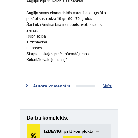
Anglijai bija 25 koloniālās bankas.
Anglija savas ekonomiskās varenības augstāko
pakāpi sasniedza 19.gs. 60.–70. gados.
Šai laikā Anglijai bija monopolstāvoklis tādās
sfērās:
Rūpniecībā
Tirdzniecībā
Finansēs
Starptautiskajos preču pārvadājumos
Koloniālo valdījumu ziņā.
…
Autora komentārs
Atvērt
Darbu komplekts:
IZDEVĪGI
pirkt komplektā
➞