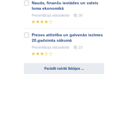
Nauda, finanšu iestādes un valsts
loma ekonomikā
Prezentācija
vidusskolai
30
Preses attīstība un galvenās iezīmes
20.gadsimta sākumā
Prezentācija
vidusskolai
23
Parādīt vairāk līdzīgos ...