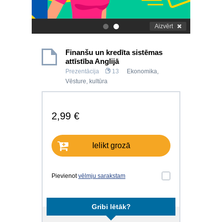
Aizvērt
.
.
Finanšu un kredīta sistēmas
attīstība Anglijā
Prezentācija
13
Ekonomika
,
Vēsture, kultūra
2,99 €
Ielikt grozā
Pievienot
vēlmju sarakstam
Gribi lētāk?