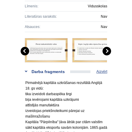
Līmenis:
Vidusskolas
Literatūras saraksts:
Nav
Atsauces:
Nav
Darba fragments
Aizvērt
Pirmatnējā kapitāla uzkrāšanas rezultātā Anglijā
18. gs vidū:
tika izveidoti darbaspēka tirgi
bija ievērojami kapitāla uzkrājumi
attīstījās manufaktūra
izveidojas priekšnoteikumi pārejai uz
mašīnražošanu
Kapitāla "Pārpilnība" ļāva ātrāk par citām valstīm
sākt kapitāla eksportu savām kolonijām. 1865.gadā