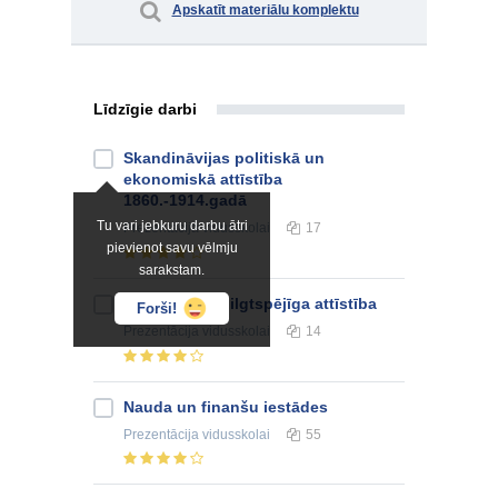
Apskatīt materiālu komplektu
Līdzīgie darbi
Skandināvijas politiskā un
ekonomiskā attīstība
1860.-1914.gadā
Tu vari jebkuru darbu ātri
Prezentācija
vidusskolai
17
pievienot savu vēlmju
sarakstam.
Iedzīvotāji un ilgtspējīga attīstība
Forši!
Prezentācija
vidusskolai
14
Nauda un finanšu iestādes
Prezentācija
vidusskolai
55