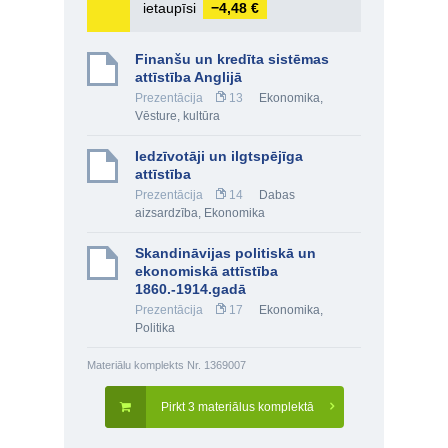
ietaupīsi
−4,48 €
Finanšu un kredīta sistēmas
attīstība Anglijā
Prezentācija
13
Ekonomika
,
Vēsture, kultūra
Iedzīvotāji un ilgtspējīga
attīstība
Prezentācija
14
Dabas
aizsardzība
,
Ekonomika
Skandināvijas politiskā un
ekonomiskā attīstība
1860.-1914.gadā
Prezentācija
17
Ekonomika
,
Politika
Materiālu komplekts Nr. 1369007
Pirkt 3 materiālus komplektā