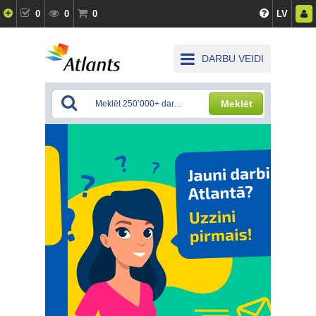
0
0
0
LV
DARBU VEIDI
Meklēt