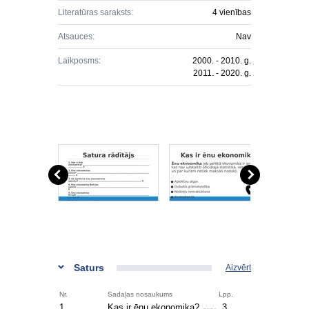
Literatūras saraksts:
4 vienības
Atsauces:
Nav
Laikposms:
2000. - 2010. g.
2011. - 2020. g.
Saturs
Aizvērt
Nr.
Sadaļas nosaukums
Lpp.
1.
Kas ir ēnu ekonomika?
3