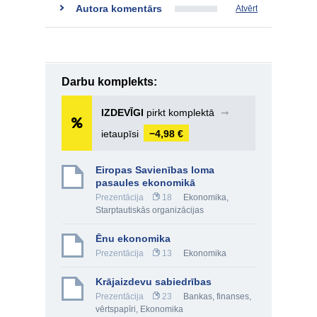
Autora komentārs
Atvērt
Darbu komplekts:
IZDEVĪGI
pirkt komplektā
➞
ietaupīsi
−4,98 €
Eiropas Savienības loma
pasaules ekonomikā
Prezentācija
18
Ekonomika
,
Starptautiskās organizācijas
Ēnu ekonomika
Prezentācija
13
Ekonomika
Krājaizdevu sabiedrības
Prezentācija
23
Bankas, finanses,
vērtspapīri
,
Ekonomika