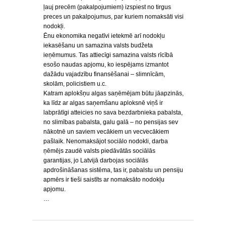
ļauj precēm (pakalpojumiem) izspiest no tirgus
preces un pakalpojumus, par kuriem nomaksāti visi
nodokļi.
Ēnu ekonomika negatīvi ietekmē arī nodokļu
iekasēšanu un samazina valsts budžeta
ieņēmumus. Tas attiecīgi samazina valsts rīcībā
esošo naudas apjomu, ko iespējams izmantot
dažādu vajadzību finansēšanai – slimnīcām,
skolām, policistiem u.c.
Katram aplokšņu algas saņēmējam būtu jāapzinās,
ka līdz ar algas saņemšanu aploksnē viņš ir
labprātīgi atteicies no sava bezdarbnieka pabalsta,
no slimības pabalsta, galu galā – no pensijas sev
nākotnē un saviem vecākiem un vecvecākiem
pašlaik. Nenomaksājot sociālo nodokli, darba
ņēmējs zaudē valsts piedāvātās sociālās
garantijas, jo Latvijā darbojas sociālās
apdrošināšanas sistēma, tas ir, pabalstu un pensiju
apmērs ir tieši saistīts ar nomaksāto nodokļu
apjomu.
…