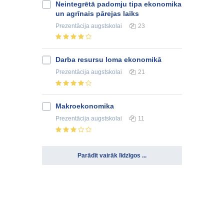
Neintegrētā padomju tipa ekonomika
un agrīnais pārejas laiks
Prezentācija
augstskolai
23
Darba resursu loma ekonomikā
Prezentācija
augstskolai
21
Makroekonomika
Prezentācija
augstskolai
11
Parādīt vairāk līdzīgos ...