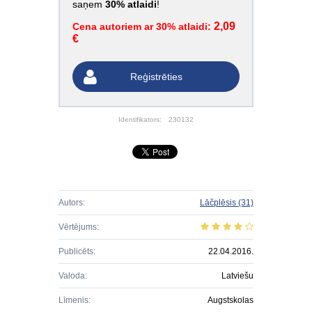
saņem
30% atlaidi
!
2,09
Cena autoriem ar 30% atlaidi:
€
Reģistrēties
Identifikators:
230132
Autors:
Lāčplēsis
(31)
Vērtējums:
Publicēts:
22.04.2016.
Valoda:
Latviešu
Līmenis:
Augstskolas