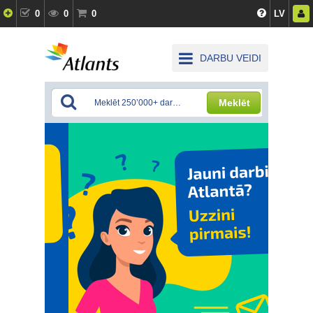
0
0
0
LV
DARBU VEIDI
Meklēt