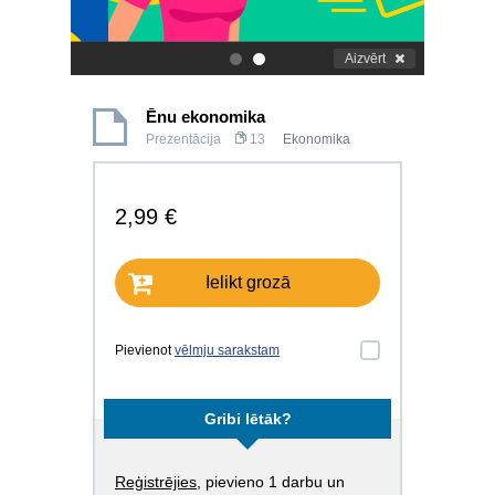
Aizvērt
.
.
Ēnu ekonomika
Prezentācija
13
Ekonomika
2,99 €
Ielikt grozā
Pievienot
vēlmju sarakstam
Gribi lētāk?
Reģistrējies
, pievieno 1 darbu un