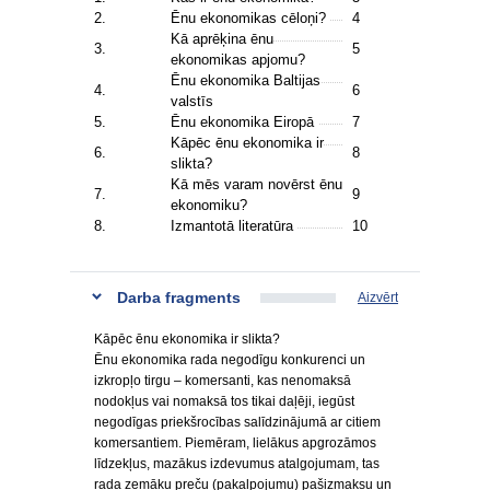
2.
Ēnu ekonomikas cēloņi?
4
Kā aprēķina ēnu
3.
5
ekonomikas apjomu?
Ēnu ekonomika Baltijas
4.
6
valstīs
5.
Ēnu ekonomika Eiropā
7
Kāpēc ēnu ekonomika ir
6.
8
slikta?
Kā mēs varam novērst ēnu
7.
9
ekonomiku?
8.
Izmantotā literatūra
10
Darba fragments
Aizvērt
Kāpēc ēnu ekonomika ir slikta?
Ēnu ekonomika rada negodīgu konkurenci un
izkropļo tirgu – komersanti, kas nenomaksā
nodokļus vai nomaksā tos tikai daļēji, iegūst
negodīgas priekšrocības salīdzinājumā ar citiem
komersantiem. Piemēram, lielākus apgrozāmos
līdzekļus, mazākus izdevumus atalgojumam, tas
rada zemāku preču (pakalpojumu) pašizmaksu un