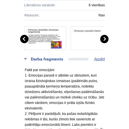
Literatūras saraksts:
6 vienības
Atsauces:
Nav
Darba fragments
Aizvērt
Fakti par emocijām
1. Emocijas parasti ir atbilde uz stimuliem, kuri
izraisa fizioloģiskas izmaiņas (paātrināts pulss,
paaugstināta ķermeņa temperatūra, noteiktu
dziedzeru aktivizēšanās, elpošanas paātrināšanās
vai palēnināšanās) un motivē cilvēku uz rīcību. Jeb
citiem vārdiem, emocijas ir prāta izjūtu fizisks
ekvivalents.
2. Pētījumi ir parādījuši, ka pašas iedarbīgākās
reklāmas ir tās, kurās zīmols tiek savienots ar
patērētāju emocionālā līmenī. Labs piemērs ir