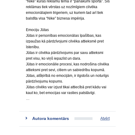
“Nike” kuras reklāmu tēma ir “panākumi sportā”. Šīs
reklāmas tiek vērstas uz nozīmīgiem cilvēka
emocionālajiem trigeriem, uz kuriem tad arī tiek
balstīta visa “Nike” biznesa impērija.
Emociju Jūtas
Jūtas ir personības emocionālas īpašības, kas
izpaužas kā pārdzīvojumi cilvēka attieksmē pret
īstenību.
Jūtas ir cilvēka pārdzīvojums par savu attieksmi
pret visu, ko viņš iepazīst un dara.
Jūtas ir emocionālie procesi, kas nodrošina cilvēka
attieksmi pret sevi, citiem un sabiedrību kopumā.
Jūtas, atšķirībā no emocijām, ir ilgstošs un noturīgs
pārdzīvojumu kopums.
Jūtas cilvēks var izjust tikai attiecībā pret kādu vai
kaut ko, bet emocijas var rasties patstāvīgi.
…
Autora komentārs
Atvērt