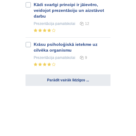
Kādi svarīgi principi ir jāievēro,
veidojot prezentāciju un aizstāvot
darbu
Prezentācija
pamatskolai
12
Krāsu psiholoģiskā ietekme uz
cilvēka organismu
Prezentācija
pamatskolai
9
Parādīt vairāk līdzīgos ...