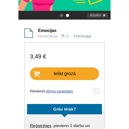
Aizvērt
.
.
Emocijas
Prezentācija
15
Psiholoģija
3,49 €
Ielikt grozā
Pievienot
vēlmju sarakstam
Gribi lētāk?
Reģistrējies
, pievieno 1 darbu un