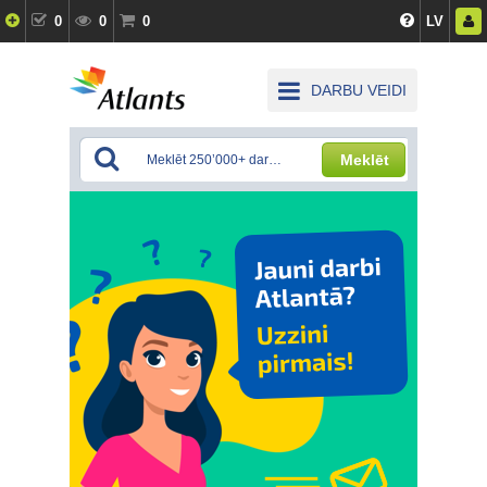
0
0
0
LV
DARBU VEIDI
Meklēt