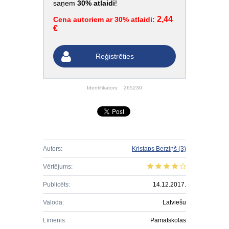
saņem
30% atlaidi
!
2,44
Cena autoriem ar 30% atlaidi:
€
Reģistrēties
Identifikators:
265230
Autors:
Kristaps Berziņš
(3)
Vērtējums:
Publicēts:
14.12.2017.
Valoda:
Latviešu
Līmenis:
Pamatskolas