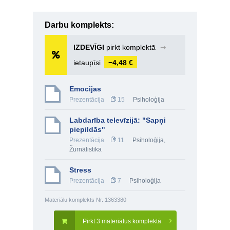
Darbu komplekts:
IZDEVĪGI
pirkt komplektā
➞
ietaupīsi
−4,48 €
Emocijas
Prezentācija
15
Psiholoģija
Labdarība televīzijā: "Sapņi
piepildās"
Prezentācija
11
Psiholoģija
,
Žurnālistika
Stress
Prezentācija
7
Psiholoģija
Materiālu komplekts Nr. 1363380
Pirkt 3 materiālus komplektā