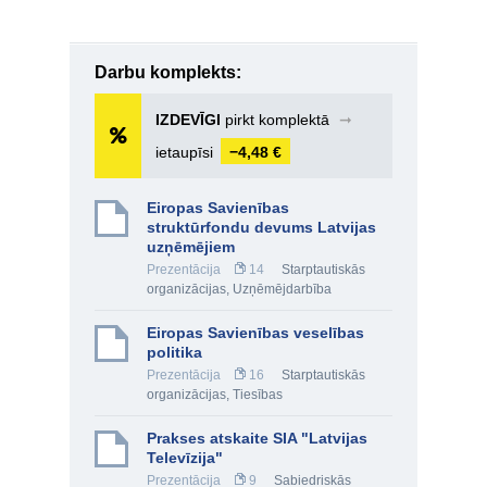
Darbu komplekts:
IZDEVĪGI
pirkt komplektā
➞
ietaupīsi
−4,48 €
Eiropas Savienības
struktūrfondu devums Latvijas
uzņēmējiem
Prezentācija
14
Starptautiskās
organizācijas
,
Uzņēmējdarbība
Eiropas Savienības veselības
politika
Prezentācija
16
Starptautiskās
organizācijas
,
Tiesības
Prakses atskaite SIA "Latvijas
Televīzija"
Prezentācija
9
Sabiedriskās