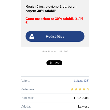
Reģistrējies
, pievieno 1 darbu un
saņem
30% atlaidi
!
2,44
Cena autoriem ar 30% atlaidi:
€
Reģistrēties
Identifikators:
431209
Autors:
Luksss
(25)
Vērtējums:
Publicēts:
11.02.2008.
Valoda:
Latviešu