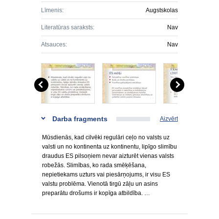
Līmenis:
Augstskolas
Literatūras saraksts:
Nav
Atsauces:
Nav
Darba fragments
Aizvērt
Mūsdienās, kad cilvēki regulāri ceļo no valsts uz
valsti un no kontinenta uz kontinentu, lipīgo slimību
draudus ES pilsoņiem nevar aizturēt vienas valsts
robežās. Slimības, ko rada smēķēšana,
nepietiekams uzturs vai piesārņojums, ir visu ES
valstu problēma. Vienotā tirgū zāļu un asins
preparātu drošums ir kopīga atbildība. …