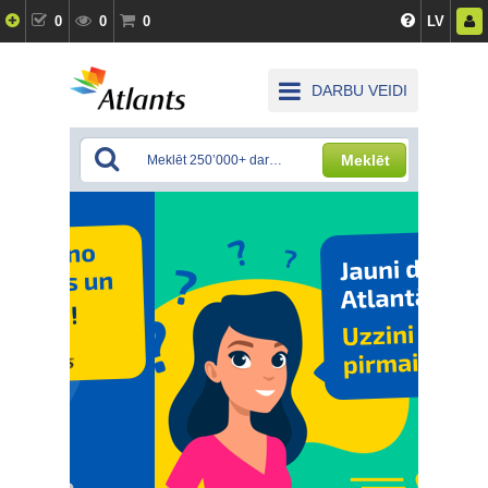
0
0
0
LV
DARBU VEIDI
Meklēt