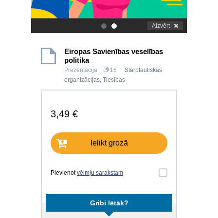
Aizvērt
.
.
Eiropas Savienības veselības
politika
Prezentācija
16
Starptautiskās
organizācijas
,
Tiesības
3,49 €
Ielikt grozā
Pievienot
vēlmju sarakstam
Gribi lētāk?