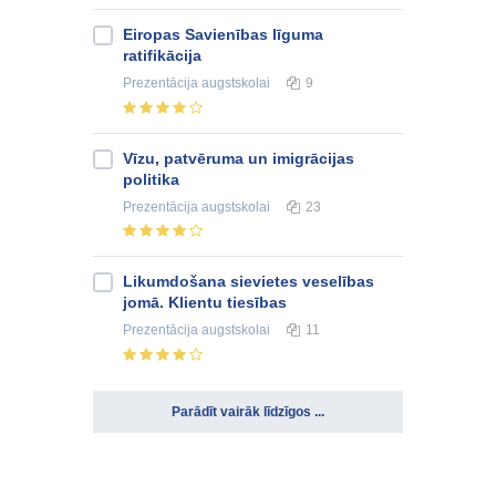
Eiropas Savienības līguma
ratifikācija
Prezentācija
augstskolai
9
Vīzu, patvēruma un imigrācijas
politika
Prezentācija
augstskolai
23
Likumdošana sievietes veselības
jomā. Klientu tiesības
Prezentācija
augstskolai
11
Parādīt vairāk līdzīgos ...