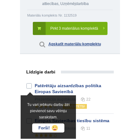
attiecības
,
Uzņēmējdarbība
Materiālu komplekts Nr. 1132519
Pirkt 3 materiālus komplektā
Apskatīt materiālu komplektu
Līdzīgie darbi
Patērētāju aizsardzības politika
Eiropas Savienībā
Prezentācija
augstskolai
22
Tu vari jebkuru darbu ātri
NOVĒRTĒTS!
pievienot savu vēlmju
sarakstam.
Eiropas Savienības tiesību sistēma
Forši!
Prezentācija
augstskolai
11