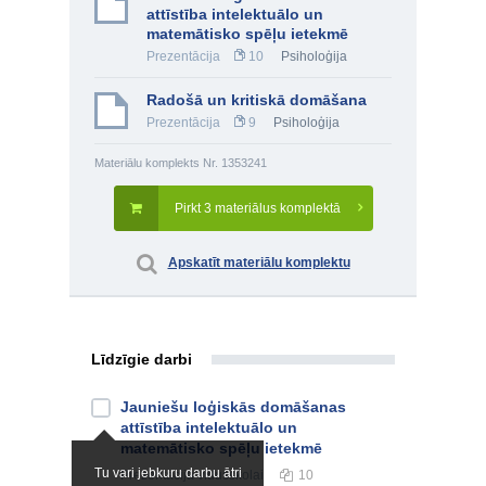
attīstība intelektuālo un
matemātisko spēļu ietekmē
Prezentācija
10
Psiholoģija
Radošā un kritiskā domāšana
Prezentācija
9
Psiholoģija
Materiālu komplekts Nr. 1353241
Pirkt 3 materiālus komplektā
Apskatīt materiālu komplektu
Līdzīgie darbi
Jauniešu loģiskās domāšanas
attīstība intelektuālo un
matemātisko spēļu ietekmē
Tu vari jebkuru darbu ātri
Prezentācija
vidusskolai
10