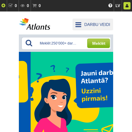
0
0
0
LV
DARBU VEIDI
Meklēt