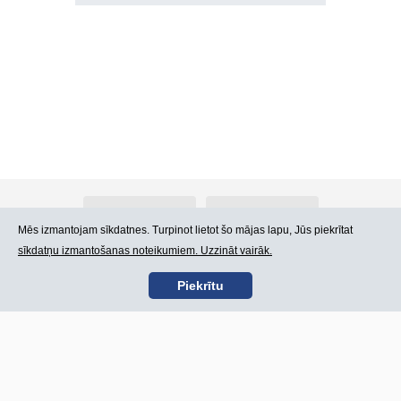
Par Atlants.lv
Reklāma
Mēs izmantojam sīkdatnes. Turpinot lietot šo mājas lapu, Jūs piekrītat
sīkdatņu izmantošanas noteikumiem. Uzzināt vairāk.
Kontakti
Lietošanas noteikumi
Piekrītu
SIA „CDI” © 2002 -
Lapas karte
2026