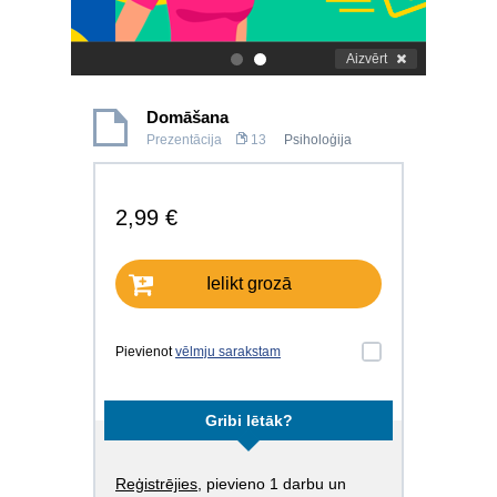
Aizvērt
.
.
Domāšana
Prezentācija
13
Psiholoģija
2,99 €
Ielikt grozā
Pievienot
vēlmju sarakstam
Gribi lētāk?
Reģistrējies
, pievieno 1 darbu un