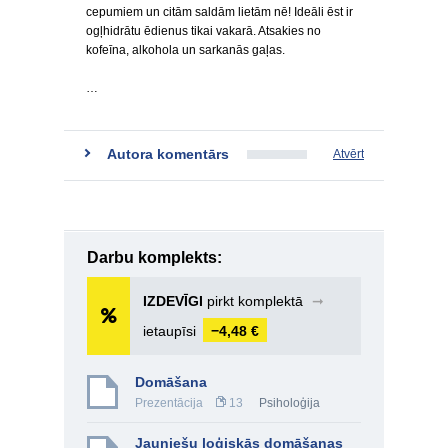
cepumiem un citām saldām lietām nē! Ideāli ēst ir
ogļhidrātu ēdienus tikai vakarā. Atsakies no
kofeīna, alkohola un sarkanās gaļas.
…
Autora komentārs
Atvērt
Darbu komplekts:
IZDEVĪGI
pirkt komplektā
➞
ietaupīsi
−4,48 €
Domāšana
Prezentācija
13
Psiholoģija
Jauniešu loģiskās domāšanas