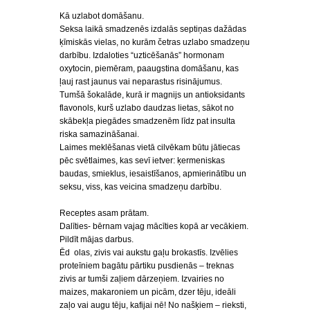
Kā uzlabot domāšanu.
Seksa laikā smadzenēs izdalās septiņas dažādas
ķīmiskās vielas, no kurām četras uzlabo smadzeņu
darbību. Izdaloties “uzticēšanās” hormonam
oxytocin, piemēram, paaugstina domāšanu, kas
ļauj rast jaunus vai neparastus risinājumus.
Tumšā šokalāde, kurā ir magnijs un antioksidants
flavonols, kurš uzlabo daudzas lietas, sākot no
skābekļa piegādes smadzenēm līdz pat insulta
riska samazināšanai.
Laimes meklēšanas vietā cilvēkam būtu jātiecas
pēc svētlaimes, kas sevī ietver: ķermeniskas
baudas, smieklus, iesaistīšanos, apmierinātību un
seksu, viss, kas veicina smadzeņu darbību.
Receptes asam prātam.
Dalīties- bērnam vajag mācīties kopā ar vecākiem.
Pildīt mājas darbus.
Ēd olas, zivis vai aukstu gaļu brokastīs. Izvēlies
proteīniem bagātu pārtiku pusdienās – treknas
zivis ar tumši zaļiem dārzeņiem. Izvairies no
maizes, makaroniem un picām, dzer tēju, ideāli
zaļo vai augu tēju, kafijai nē! No našķiem – rieksti,