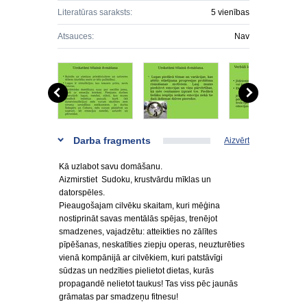
Literatūras saraksts:
5 vienības
Atsauces:
Nav
Darba fragments
Aizvērt
Kā uzlabot savu domāšanu.
Aizmirstiet Sudoku, krustvārdu mīklas un
datorspēles.
Pieaugošajam cilvēku skaitam, kuri mēģina
nostiprināt savas mentālās spējas, trenējot
smadzenes, vajadzētu: atteikties no zālītes
pīpēšanas, neskatīties ziepju operas, neuzturēties
vienā kompānijā ar cilvēkiem, kuri patstāvīgi
sūdzas un nedzīties pielietot dietas, kurās
propagandē nelietot taukus! Tas viss pēc jaunās
grāmatas par smadzeņu fitnesu!