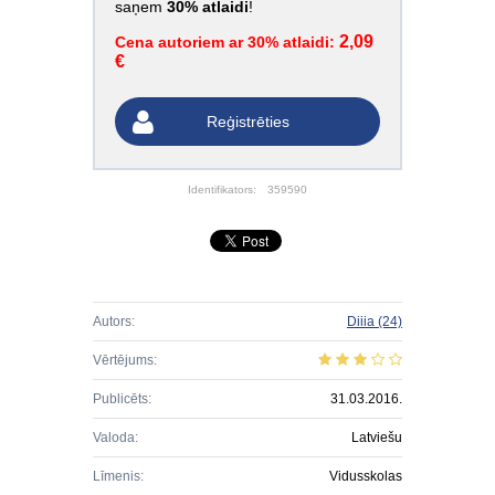
saņem
30% atlaidi
!
2,09
Cena autoriem ar 30% atlaidi:
€
Reģistrēties
Identifikators:
359590
Autors:
Diiia
(24)
Vērtējums:
Publicēts:
31.03.2016.
Valoda:
Latviešu
Līmenis:
Vidusskolas