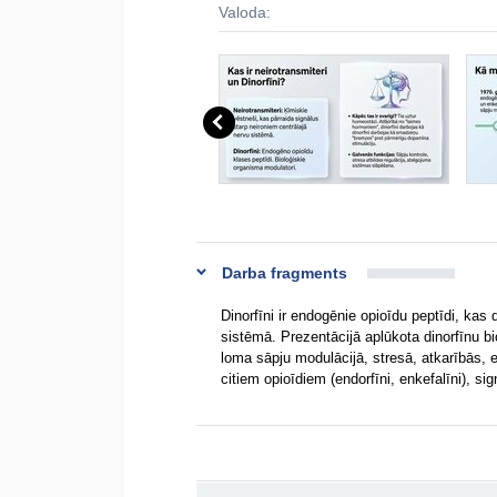
Valoda:
Darba fragments
Dinorfīni ir endogēnie opioīdu peptīdi, kas 
sistēmā. Prezentācijā aplūkota dinorfīnu bi
loma sāpju modulācijā, stresā, atkarībās, e
citiem opioīdiem (endorfīni, enkefalīni), s