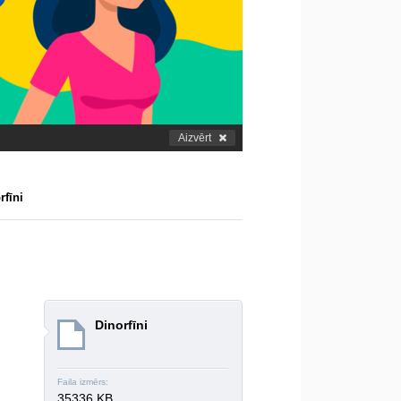
Aizvērt
rfīni
Dinorfīni
Faila izmērs:
35336 KB