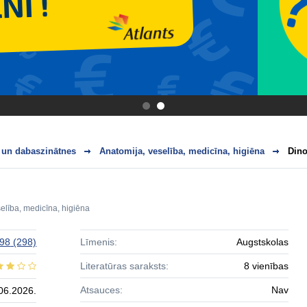
.
.
 un dabaszinātnes
Anatomija, veselība, medicīna, higiēna
Dino
elība, medicīna, higiēna
 98
(298)
Līmenis:
Augstskolas
Literatūras saraksts:
8 vienības
Atsauces:
Nav
06.2026.