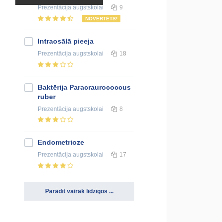
Prezentācija
augstskolai
9
NOVĒRTĒTS!
Intraosālā pieeja
Prezentācija
augstskolai
18
Baktērija Paracraurococcus
ruber
Prezentācija
augstskolai
8
Endometrioze
Prezentācija
augstskolai
17
Parādīt vairāk līdzīgos ...