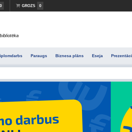
0
GROZS
0
bibliotēka
iplomdarbs
Paraugs
Biznesa plāns
Eseja
Prezentāci