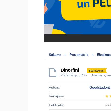
Sākums
Prezentācija
Eksaktās
Dinorfīni
Bezmaksas!
Prezentācija
27
Anatomija, ves
Autors:
Goodstudent
Vērtējums:
Publicēts:
27.