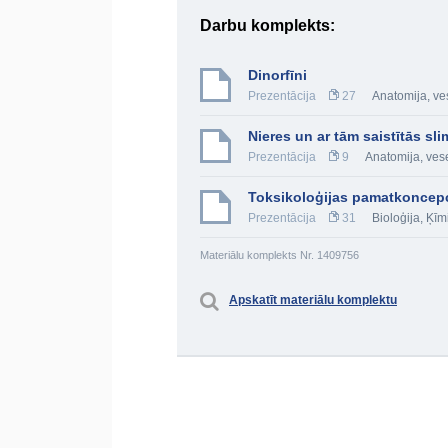
Darbu komplekts:
Dinorfīni
Prezentācija
27
Anatomija, ve
Nieres un ar tām saistītās sl
Prezentācija
9
Anatomija, vese
Toksikoloģijas pamatkoncepc
Prezentācija
31
Bioloģija
,
Ķīm
Materiālu komplekts Nr. 1409756
Apskatīt materiālu komplektu