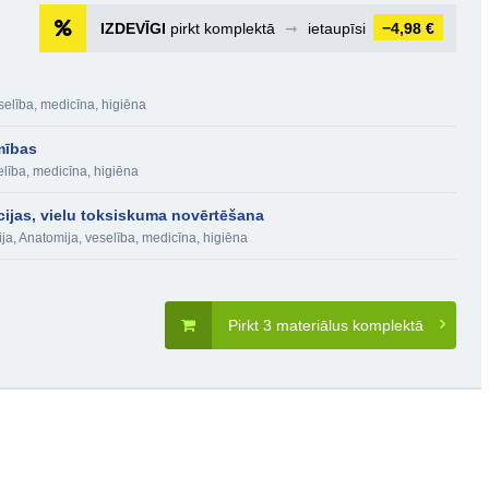
IZDEVĪGI
pirkt komplektā
➞
ietaupīsi
−4,98 €
selība, medicīna, higiēna
imības
lība, medicīna, higiēna
ijas, vielu toksiskuma novērtēšana
ija
,
Anatomija, veselība, medicīna, higiēna
Pirkt 3 materiālus komplektā