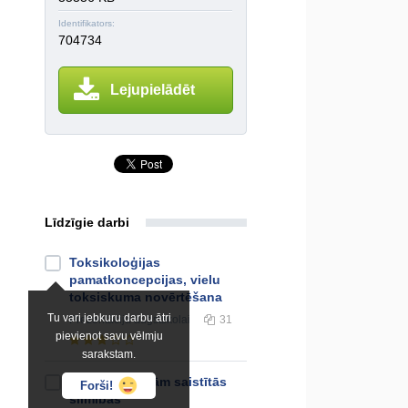
Identifikators:
704734
Lejupielādēt
Līdzīgie darbi
Toksikoloģijas
pamatkoncepcijas, vielu
toksiskuma novērtēšana
Tu vari jebkuru darbu ātri
Prezentācija
augstskolai
31
pievienot savu vēlmju
sarakstam.
Nieres un ar tām saistītās
Forši!
slimības