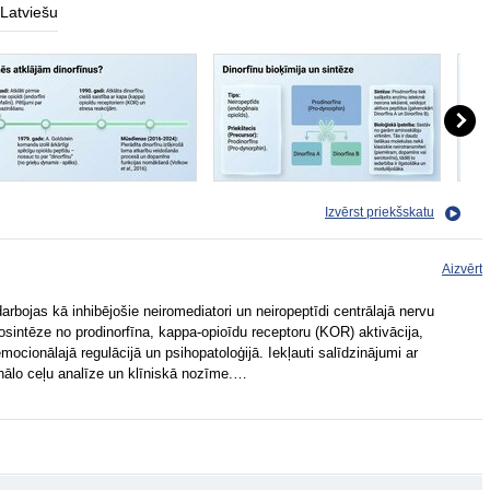
Latviešu
Izvērst priekšskatu
Aizvērt
darbojas kā inhibējošie neiromediatori un neiropeptīdi centrālajā nervu
osintēze no prodinorfīna, kappa-opioīdu receptoru (KOR) aktivācija,
mocionālajā regulācijā un psihopatoloģijā. Iekļauti salīdzinājumi ar
ignālo ceļu analīze un klīniskā nozīme.…