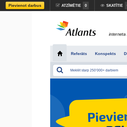
Pievienot darbus
ATZĪMĒTIE
0
SKATĪTIE
interneta 
Referāts
Konspekts
D