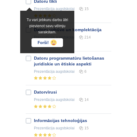
Datoru tīkli
Prezentācija
augstskolai
15
Tu vari jebkuru darbu ātri
pievienot savu vēlmju
Datoru uzbūve un komplektācija
sarakstam.
Prezentācija
augstskolai
214
Forši!
Datoru programmatūru lietošanas
juridiskie un ētiskie aspekti
Prezentācija
augstskolai
6
Datorvīrusi
Prezentācija
augstskolai
14
Informācijas tehnoloģijas
Prezentācija
augstskolai
15