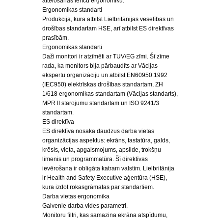
attēlošanas ierīču ergonomiku.
Ergonomikas standarti
Produkcija, kura atbilst Lielbritānijas veselības un
drošības standartam HSE, arī atbilst ES direktīvas
prasībām.
Ergonomikas standarti
Daži monitori ir atzīmēti ar TUV/EG zīmi. Šī zīme
rada, ka monitors bija pārbaudīts ar Vācijas
ekspertu organizāciju un atbilst EN60950:1992
(IEC950) elektrīskas drošības standartam, ZH
1/618 ergonomikas standartam (Vācijas standarts),
MPR II starojumu standartam un ISO 9241/3
standartam.
ES direktīva
ES direktīva nosaka daudzus darba vietas
organizācijas aspektus: ekrāns, tastatūra, galds,
krēsls, vieta, apgaismojums, apsilde, trokšņu
līmenis un programmatūra. Šī direktīvas
ievērošana ir obligāta katram valstīm. Lielbritānija
ir Health and Safety Executive aģentūra (HSE),
kura izdot rokasgrāmatas par standartiem.
Darba vietas ergonomika
Galvenie darba vides parametri.
Monitoru filtri, kas samazina ekrāna atspīdumu,