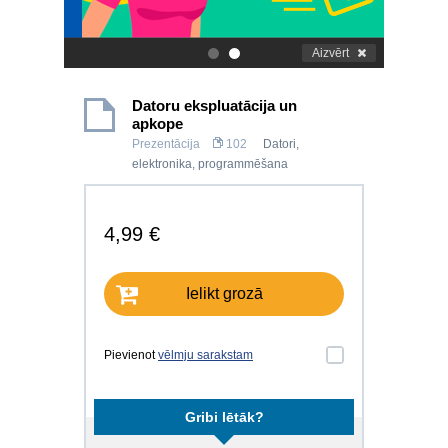
Aizvērt
.
.
Datoru ekspluatācija un
apkope
Prezentācija
102
Datori,
elektronika, programmēšana
4,99 €
Ielikt grozā
Pievienot
vēlmju sarakstam
Gribi lētāk?