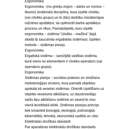
Ergonomika
Ergonomika –(no grieķu ergon – darbs un nomos –
likums) zinātniskā disciplīna, kura izpēte cilvēku
(vai cilvēku grupu) un to (tās) darbību mūsdienīgas
ražotnes apstākļos, lai optimizēt darba apstākļus
procesu un rīkus. Pamatobjekts, kuru izpēte
ergonomika – sistēma “cilvēks – mašīna” (tajā
skaitā tā saucamās ergatiskās sistēmas). Izpētes
metode – sistēmas pieeja.
Ergonomika
Ergatiskā sistēma – sarežģītā vadības sistēma,
kurā viens no elementiem ir cilvēks-operators (vai
operatoru grupa).
Ergonomika
Sistēmas pieeja – sociālas prakses un zināšanu
metodoloģijas virziens, kura pamatā objektus
apskata kā veselas sistēmas. Orientē izpētīšanu uz
objektu veseluma atklāšanu, uz daudzveidīgu
saišu tipu atklāšanu sistēmā un savest to visu
vienā teorētiskā bildē, Sistēmas pieejas principi
tiek izmantoti bioloģijā, ekoloģijā, psiholoģijā
kibernētikā, tehnikā, ekonomikā vadībā un citur.
Elektriskās drošības standarti
Par aparatūras elektriskās drošības standartu