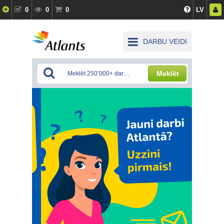
0
0
0
LV
DARBU VEIDI
Meklēt