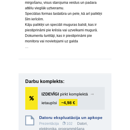
mirgošanu, visus starojuma veidus un padara
attēlu vieglāk uztveramu.
Speciālas formas tastatūra un pele, kā arī paliktņi
šīm ierīcēm.
Kāju paliktņi un speciāli muguras balsti, kas ir
piestiprināmi pie krēsla vai uzvelkami mugurā.
Dokumentu turētāji, kas ir piestiprināmi pie
monitora vai novietojami uz galda
…
Darbu komplekts:
IZDEVĪGI
pirkt komplektā
➞
ietaupīsi
−4,98 €
Datoru ekspluatācija un apkope
Prezentācija
102
Datori,
elektronika, programmēšana