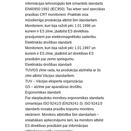
informācijas tehnoloģijās tiek izmantots standarts
EN60950:1992 (IEC950). Tas ietver sevī speciālas
prasības CRT monitoriem. Praktiski visa
mūsdienīga produkcija atbilst šim standartam.
Monitoriem, kuri bija ražoti pēc 1.01.1996 un
kuriem ir ES zīme, jāatbilst ES direktīvas
prasījumiem par elektromagnētisko saderību.
Elektriskās drošības standarti
Monitoriem, kuri bija ražoti pēc 1.01.1997 un
kuriem ir ES zīme, jāatbilst arī direktīvas ES
prasībām par zemo spriegumu.
Elektriskās drošības standarti
TUV/GS zīme rada, ka produkcija atzīmēta ar šo
zīmi atbilst Vācijas standartiem.
TUV – Vācijas eksperta organizācija.
GS – atzīme par aparatūras drošību.
Ergonomikas standarti
Par starptautisko monitoru ergonomikas standartu
izmantojas ISO 9241/3 (EN29241-3). ISO 9241/3
standarts nosaka prasību kopumu monitoru
ekrāniem. Monitoru atbilstība šim standartam –
vislabākais apliecinājums tam, ka monitors atbilst
ES direktīvas prasībām par informācijas