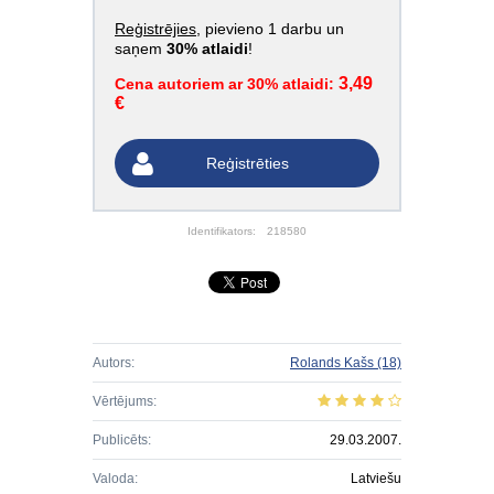
Reģistrējies
, pievieno 1 darbu un
saņem
30% atlaidi
!
3,49
Cena autoriem ar 30% atlaidi:
€
Reģistrēties
Identifikators:
218580
Autors:
Rolands Kašs
(18)
Vērtējums:
Publicēts:
29.03.2007.
Valoda:
Latviešu