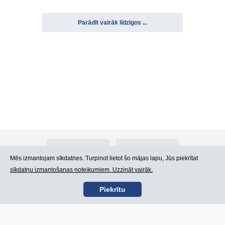
Parādīt vairāk līdzīgos ...
Par Atlants.lv
Reklāma
Mēs izmantojam sīkdatnes. Turpinot lietot šo mājas lapu, Jūs piekrītat
sīkdatņu izmantošanas noteikumiem. Uzzināt vairāk.
Kontakti
Lietošanas noteikumi
Piekrītu
SIA „CDI” © 2002 -
Lapas karte
2026