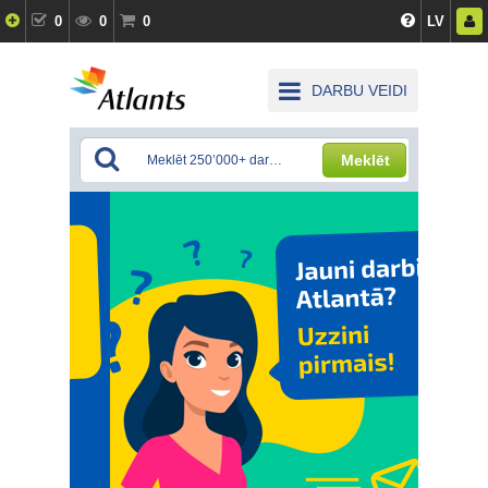
0
0
0
LV
DARBU VEIDI
Meklēt