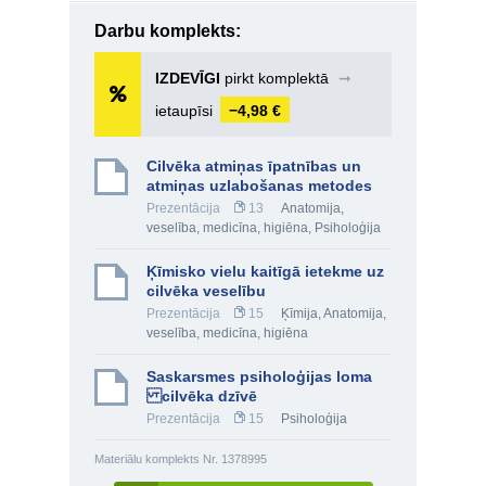
Darbu komplekts:
IZDEVĪGI
pirkt komplektā
➞
ietaupīsi
−4,98 €
Cilvēka atmiņas īpatnības un
atmiņas uzlabošanas metodes
Prezentācija
13
Anatomija,
veselība, medicīna, higiēna
,
Psiholoģija
Ķīmisko vielu kaitīgā ietekme uz
cilvēka veselību
Prezentācija
15
Ķīmija
,
Anatomija,
veselība, medicīna, higiēna
Saskarsmes psiholoģijas loma
cilvēka dzīvē
Prezentācija
15
Psiholoģija
Materiālu komplekts Nr. 1378995