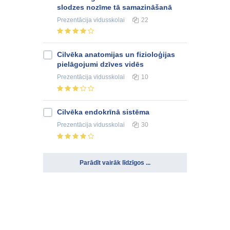
slodzes nozīme tā samazināšanā
Prezentācija
vidusskolai
22
Cilvēka anatomijas un fizioloģijas
pielāgojumi dzīves vidēs
Prezentācija
vidusskolai
10
Cilvēka endokrīnā sistēma
Prezentācija
vidusskolai
30
Parādīt vairāk līdzīgos ...