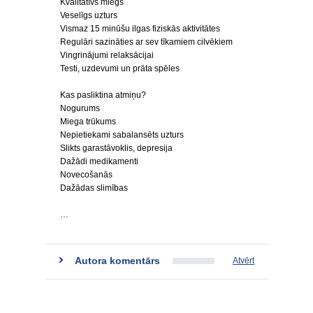
Kvalitatīvs miegs
Veselīgs uzturs
Vismaz 15 minūšu ilgas fiziskās aktivitātes
Regulāri sazināties ar sev tīkamiem cilvēkiem
Vingrinājumi relaksācijai
Testi, uzdevumi un prāta spēles
Kas pasliktina atmiņu?
Nogurums
Miega trūkums
Nepietiekami sabalansēts uzturs
Slikts garastāvoklis, depresija
Dažādi medikamenti
Novecošanās
Dažādas slimības
…
Autora komentārs
Atvērt