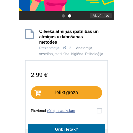
Aizvērt
.
.
Cilvēka atmiņas īpatnības un
atmiņas uzlabošanas
metodes
Prezentācija
13
Anatomija,
veselība, medicīna, higiēna
,
Psiholoģija
2,99 €
Ielikt grozā
Pievienot
vēlmju sarakstam
Gribi lētāk?