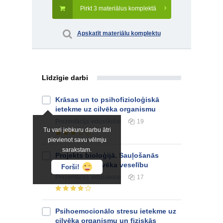
Pirkt 3 materiālus komplektā
Apskatīt materiālu komplektu
Līdzīgie darbi
Krāsas un to psihofizioloģiskā
ietekme uz cilvēka organismu
Prezentācija
vidusskolai
19
Tu vari jebkuru darbu ātri
pievienot savu vēlmju
sarakstam.
Projekts bioloģijā. Sauļošanās
ietekme uz cilvēka veselību
Forši!
Prezentācija
vidusskolai
17
Psihoemocionālo stresu ietekme uz
cilvēka organismu un fiziskās