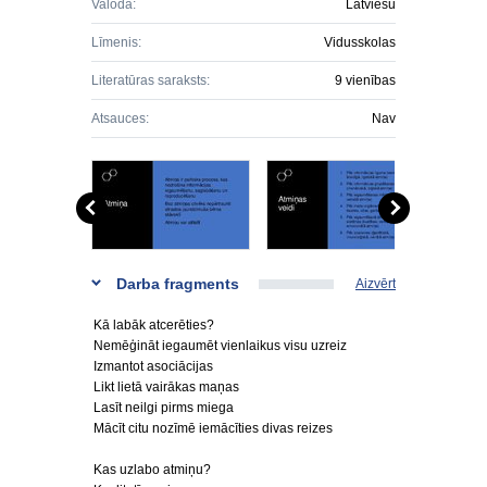
Valoda:
Latviešu
Līmenis:
Vidusskolas
Literatūras saraksts:
9 vienības
Atsauces:
Nav
Darba fragments
Aizvērt
Kā labāk atcerēties?
Nemēģināt iegaumēt vienlaikus visu uzreiz
Izmantot asociācijas
Likt lietā vairākas maņas
Lasīt neilgi pirms miega
Mācīt citu nozīmē iemācīties divas reizes
Kas uzlabo atmiņu?