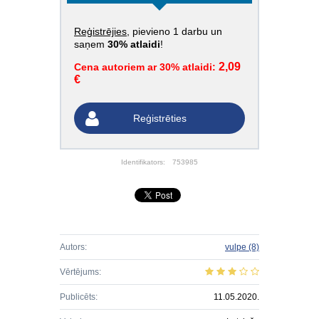
Reģistrējies
, pievieno 1 darbu un
saņem
30% atlaidi
!
2,09
Cena autoriem ar 30% atlaidi:
€
Reģistrēties
Identifikators:
753985
Autors:
vulpe
(8)
Vērtējums:
Publicēts:
11.05.2020.