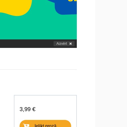
Aizvērt
3,99 €
Ielikt grozā