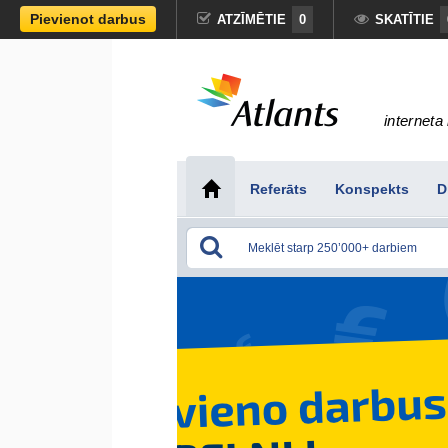
Pievienot darbus
ATZĪMĒTIE
0
SKATĪTIE
interneta 
Referāts
Konspekts
D