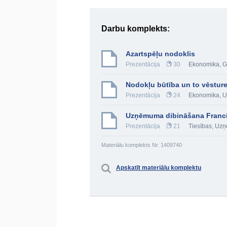
Darbu komplekts:
Azartspēļu nodoklis
Prezentācija
30
Ekonomika
,
G
Nodokļu būtība un to vēsture
Prezentācija
24
Ekonomika
,
U
Uzņēmuma dibināšana Franci
Prezentācija
21
Tiesības
,
Uzņ
Materiālu komplekts Nr. 1409740
Apskatīt materiālu komplektu