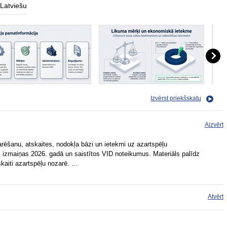
Latviešu
Izvērst priekšskatu
Aizvērt
arēšanu, atskaites, nodokļa bāzi un ietekmi uz azartspēļu
, izmaiņas 2026. gadā un saistītos VID noteikumus. Materiāls palīdz
kaiti azartspēļu nozarē. …
Atvērt