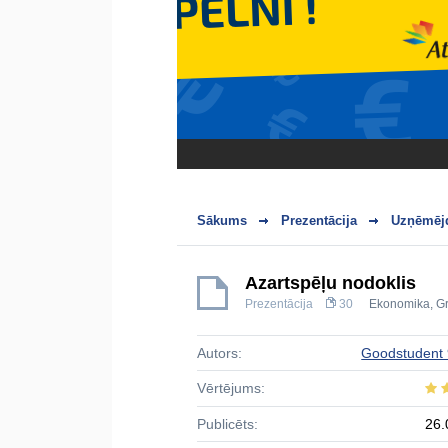
Sākums
Prezentācija
Uzņēmējd
Azartspēļu nodoklis
Prezentācija
30
Ekonomika
,
G
Autors:
Goodstudent
Vērtējums:
Publicēts:
26.