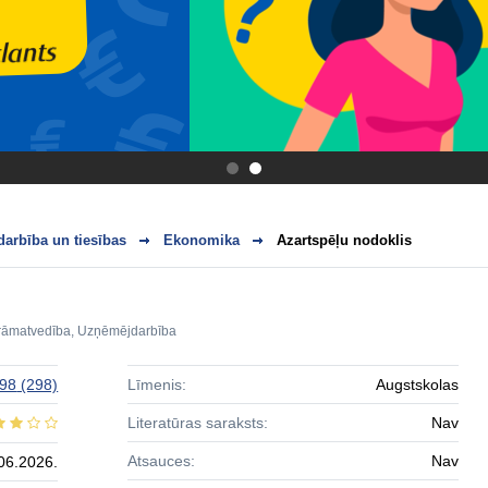
.
.
arbība un tiesības
Ekonomika
Azartspēļu nodoklis
rāmatvedība
,
Uzņēmējdarbība
 98
(298)
Līmenis:
Augstskolas
Literatūras saraksts:
Nav
Atsauces:
Nav
06.2026.