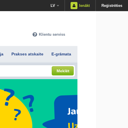
LV
Ienākt
Reģistrēties
Klientu serviss
ja
Prakses atskaite
E-grāmata
Meklēt