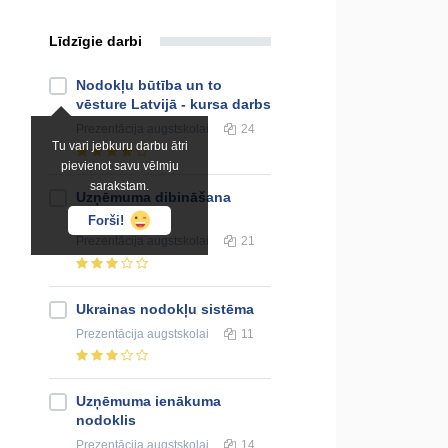
Līdzīgie darbi
Nodokļu būtība un to
vēsture Latvijā - kursa darbs
Prezentācija
augstskolai
24
Tu vari jebkuru darbu ātri
pievienot savu vēlmju
sarakstam.
Uzņēmuma dibināšana
Francijā
Forši!
Prezentācija
augstskolai
21
Ukrainas nodokļu sistēma
Prezentācija
augstskolai
11
Uzņēmuma ienākuma
nodoklis
Prezentācija
augstskolai
14