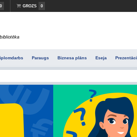
0
GROZS
0
bibliotēka
iplomdarbs
Paraugs
Biznesa plāns
Eseja
Prezentāci