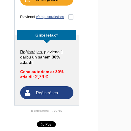
Pievienot
vēlmju sarakstam
Gribi lētāk?
Reģistrējies
, pievieno 1
darbu un saņem
30%
atlaidi
!
Cena autoriem ar 30%
2,79 €
atlaidi:
Reģistrēties
Identifikators:
779757