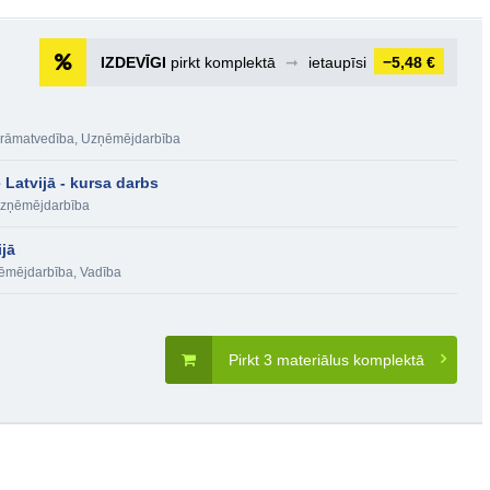
IZDEVĪGI
pirkt komplektā
➞
ietaupīsi
−5,48 €
rāmatvedība
,
Uzņēmējdarbība
 Latvijā - kursa darbs
zņēmējdarbība
jā
ēmējdarbība
,
Vadība
Pirkt 3 materiālus komplektā