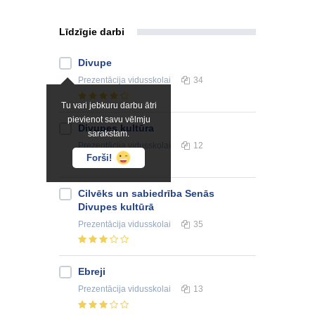
Līdzīgie darbi
Divupe
Prezentācija
vidusskolai
34
Tu vari jebkuru darbu ātri
pievienot savu vēlmju
Divupes kultūra
sarakstam.
Prezentācija
vidusskolai
12
Forši!
Cilvēks un sabiedrība Senās
Divupes kultūrā
Prezentācija
vidusskolai
35
Ebreji
Prezentācija
vidusskolai
13