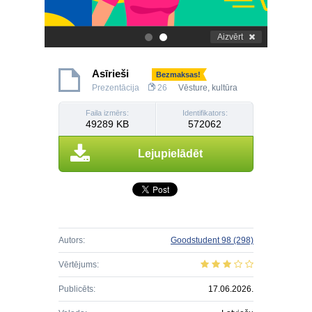
Aizvērt
.
.
Asīrieši
Bezmaksas!
Prezentācija
26
Vēsture, kultūra
Faila izmērs:
Identifikators:
49289 KB
572062
Lejupielādēt
Autors:
Goodstudent 98
(298)
Vērtējums:
Publicēts:
17.06.2026.