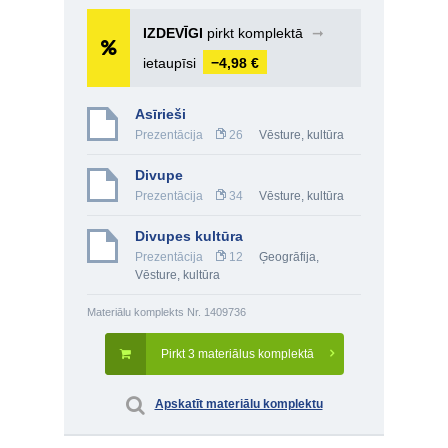
IZDEVĪGI
pirkt komplektā
➞
ietaupīsi
−4,98 €
Asīrieši
Prezentācija
26
Vēsture, kultūra
Divupe
Prezentācija
34
Vēsture, kultūra
Divupes kultūra
Prezentācija
12
Ģeogrāfija
,
Vēsture, kultūra
Materiālu komplekts Nr. 1409736
Pirkt 3 materiālus komplektā
Apskatīt materiālu komplektu