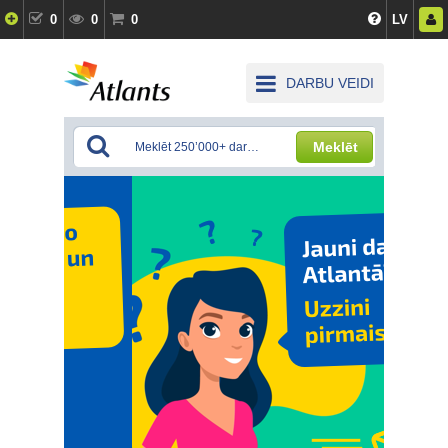
0
0
0
LV
DARBU VEIDI
Meklēt