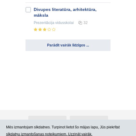
Divupes literatūra, arhitektūra,
māksla
Prezentācija
vidusskolai
32
Parādīt vairāk līdzīgos ...
Par Atlants.lv
Reklāma
Mēs izmantojam sīkdatnes. Turpinot lietot šo mājas lapu, Jūs piekrītat
sīkdatņu izmantošanas noteikumiem. Uzzināt vairāk.