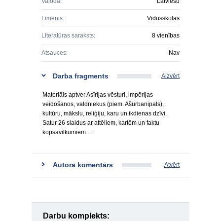
Valoda:
Latviešu
Līmenis:
Vidusskolas
Literatūras saraksts:
8 vienības
Atsauces:
Nav
Darba fragments
Aizvērt
Materiāls aptver Asīrijas vēsturi, impērijas
veidošanos, valdniekus (piem. Ašurbanipals),
kultūru, mākslu, reliģiju, karu un ikdienas dzīvi.
Satur 26 slaidus ar attēliem, kartēm un faktu
kopsavilkumiem.…
Autora komentārs
Atvērt
Darbu komplekts: