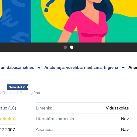
.
.
 un dabaszinātnes
Anatomija, veselība, medicīna, higiēna
Anor
Novērtēts!
elība, medicīna, higiēna
Ilzux
(16)
Līmenis:
Vidusskolas
Literatūras saraksts:
Nav
Atsauces:
Nav
02.2007.