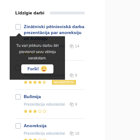
Līdzīgie darbi
Zinātniski pētnieciskā darba
prezentācija par anoreksiju
un bulīmiju
Tu vari jebkuru darbu ātri
Prezentācija
vidusskolai
14
pievienot savu vēlmju
sarakstam.
Bulīmija
Forši!
Prezentācija
vidusskolai
9
NOVĒRTĒTS!
Bulīmija
Prezentācija
vidusskolai
9
Anoreksija
Prezentācija
vidusskolai
16