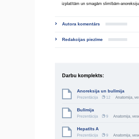
izplatītām un smagām slimībām-anoreksiju
Autora komentārs
Redakcijas piezīme
Darbu komplekts:
Anoreksija un bulīmija
Prezentācija
12
Anatomija, ve
Bulīmija
Prezentācija
9
Anatomija, vese
Hepatīts A
Prezentācija
9
Anatomija, vese