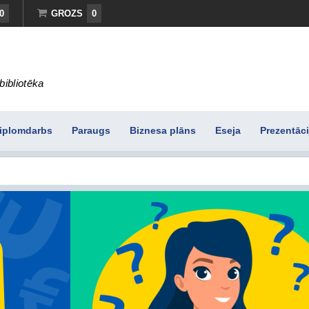
0
GROZS
0
bibliotēka
iplomdarbs
Paraugs
Biznesa plāns
Eseja
Prezentāci