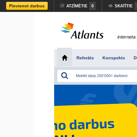
Pievienot darbus
ATZĪMĒTIE
0
SKATĪTIE
interneta 
Referāts
Konspekts
D