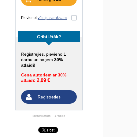
Pievienot
vēlmju sarakstam
Gribi lētāk?
Reģistrējies
, pievieno 1
darbu un saņem
30%
atlaidi
!
Cena autoriem ar 30%
2,09 €
atlaidi:
Reģistrēties
Identifikators:
175646