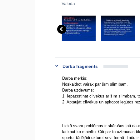
Valoda:
Darba fragments
Darba mērķis:
Noskaidrot vairāk par šīm slimībām.
Darba uzdevums:
1. Iepazīstināt cilvēkus ar šīm slimībām, 
2. Aptaujāt cilvēkus un apkopot iegūtos rez
Liekā svara problēmas ir skārušas ļoti daud
lai kaut ko mainītu. Citi par to uztraucas t
sportu, tādējādi uzturot sevi formā. Taču 