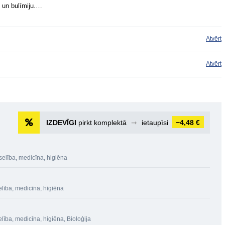
 un bulīmiju.…
Atvērt
Atvērt
IZDEVĪGI
pirkt komplektā
➞
ietaupīsi
−4,48 €
selība, medicīna, higiēna
lība, medicīna, higiēna
lība, medicīna, higiēna
,
Bioloģija