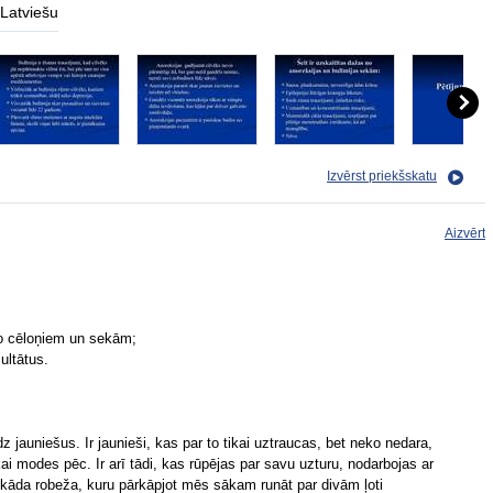
Latviešu
Izvērst priekšskatu
Aizvērt
to cēloņiem un sekām;
ultātus.
z jauniešus. Ir jaunieši, kas par to tikai uztraucas, bet neko nedara,
ikai modes pēc. Ir arī tādi, kas rūpējas par savu uzturu, nodarbojas ar
ir kāda robeža, kuru pārkāpjot mēs sākam runāt par divām ļoti