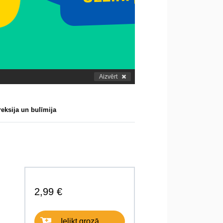
Aizvērt
eksija un bulīmija
2,99 €
Ielikt grozā