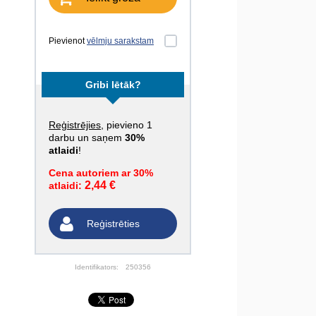
Pievienot
vēlmju sarakstam
Gribi lētāk?
Reģistrējies
, pievieno 1
darbu un saņem
30%
atlaidi
!
Cena autoriem ar 30%
2,44 €
atlaidi:
Reģistrēties
Identifikators:
250356