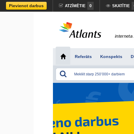
Pievienot darbus
ATZĪMĒTIE
0
SKATĪTIE
interneta 
Referāts
Konspekts
D