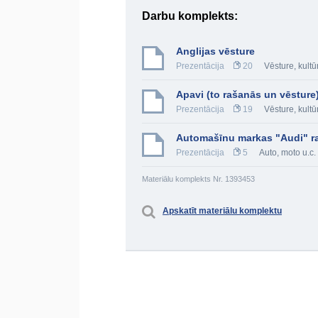
Darbu komplekts:
Anglijas vēsture
Prezentācija
20
Vēsture, kultū
Apavi (to rašanās un vēsture
Prezentācija
19
Vēsture, kultū
Automašīnu markas "Audi" r
Prezentācija
5
Auto, moto u.c.
Materiālu komplekts Nr. 1393453
Apskatīt materiālu komplektu