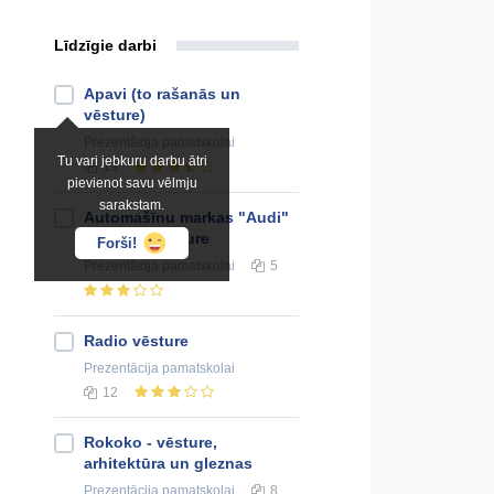
Līdzīgie darbi
Apavi (to rašanās un
vēsture)
Prezentācija
pamatskolai
Tu vari jebkuru darbu ātri
19
pievienot savu vēlmju
sarakstam.
Automašīnu markas "Audi"
ražotnes vēsture
Forši!
Prezentācija
pamatskolai
5
Radio vēsture
Prezentācija
pamatskolai
12
Rokoko - vēsture,
arhitektūra un gleznas
Prezentācija
pamatskolai
8