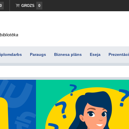
0
GROZS
0
bibliotēka
iplomdarbs
Paraugs
Biznesa plāns
Eseja
Prezentāci