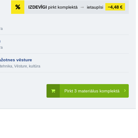
IZDEVĪGI
pirkt komplektā
➞
ietaupīsi
−4,48 €
ra
)
ra
ažotnes vēsture
 tehnika
,
Vēsture, kultūra
Pirkt 3 materiālus komplektā