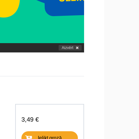
Aizvērt
3,49 €
Ielikt grozā