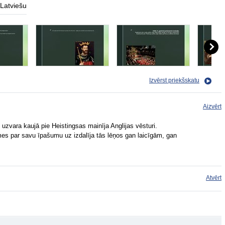
Latviešu
Izvērst priekšskatu
Aizvērt
uzvara kaujā pie Heistingsas mainīja Anglijas vēsturi.
mes par savu īpašumu uz izdalīja tās lēņos gan laicīgām, gan
Atvērt