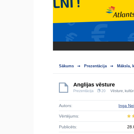
Sākums
Prezentācija
Māksla, k
Anglijas vēsture
Prezentācija
20
Vēsture, kultū
Autors:
Inga Ne
Vērtējums:
Publicēts:
28.