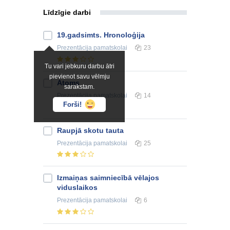
Līdzīgie darbi
19.gadsimts. Hronoloģija
Prezentācija
pamatskolai
23
Tu vari jebkuru darbu ātri
pievienot savu vēlmju
Atoms
sarakstam.
Prezentācija
pamatskolai
14
Forši!
Raupjā skotu tauta
Prezentācija
pamatskolai
25
Izmaiņas saimniecībā vēlajos
viduslaikos
Prezentācija
pamatskolai
6