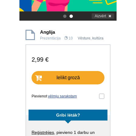
Aizvērt
.
.
Anglija
Prezentācija
10
Vēsture, kultūra
2,99 €
Ielikt grozā
Pievienot
vēlmju sarakstam
Gribi lētāk?
Reģistrējies
, pievieno 1 darbu un