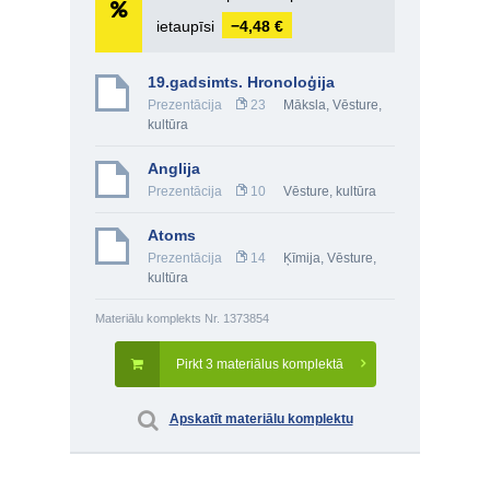
ietaupīsi
−4,48 €
19.gadsimts. Hronoloģija
Prezentācija
23
Māksla
,
Vēsture,
kultūra
Anglija
Prezentācija
10
Vēsture, kultūra
Atoms
Prezentācija
14
Ķīmija
,
Vēsture,
kultūra
Materiālu komplekts Nr. 1373854
Pirkt 3 materiālus komplektā
Apskatīt materiālu komplektu