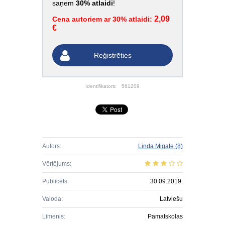
saņem
30% atlaidi
!
2,09
Cena autoriem ar 30% atlaidi:
€
Reģistrēties
Identifikators:
561209
Autors:
Linda Migale
(8)
Vērtējums:
Publicēts:
30.09.2019.
Valoda:
Latviešu
Līmenis:
Pamatskolas