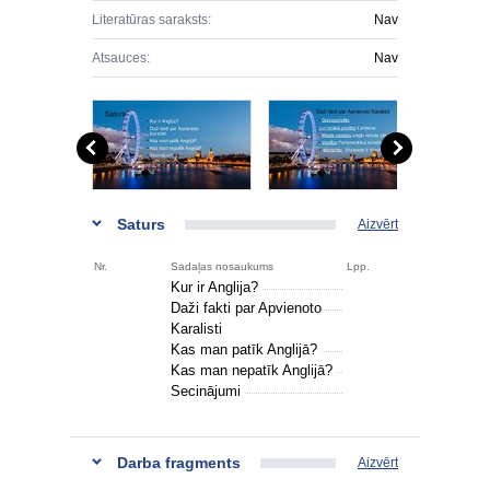
Literatūras saraksts:
Nav
Atsauces:
Nav
Saturs
Aizvērt
Nr.
Sadaļas nosaukums
Lpp.
Kur ir Anglija?
Daži fakti par Apvienoto
Karalisti
Kas man patīk Anglijā?
Kas man nepatīk Anglijā?
Secinājumi
Darba fragments
Aizvērt