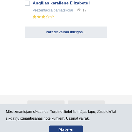
Anglijas karaliene Elizabete I
Prezentācija
pamatskolai
17
Parādīt vairāk līdzīgos ...
Par Atlants.lv
Reklāma
Mēs izmantojam sīkdatnes. Turpinot lietot šo mājas lapu, Jūs piekrītat
sīkdatņu izmantošanas noteikumiem. Uzzināt vairāk.
Kontakti
Lietošanas noteikumi
Piekrītu