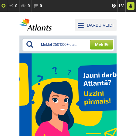
0
0
0
LV
DARBU VEIDI
Meklēt