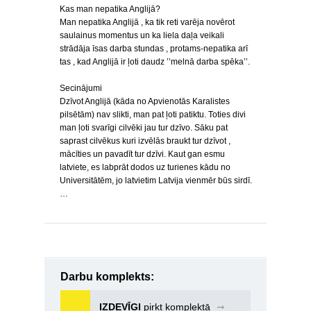
Kas man nepatika Anglijā?
Man nepatika Anglijā , ka tik reti varēja novērot
saulainus momentus un ka liela daļa veikali
strādāja īsas darba stundas , protams-nepatika arī
tas , kad Anglijā ir ļoti daudz ’’melnā darba spēka’’.
Secinājumi
Dzīvot Anglijā (kāda no Apvienotās Karalistes
pilsētām) nav slikti, man pat ļoti patiktu. Toties divi
man ļoti svarīgi cilvēki jau tur dzīvo. Sāku pat
saprast cilvēkus kuri izvēlās braukt tur dzīvot ,
mācīties un pavadīt tur dzīvi. Kaut gan esmu
latviete, es labprāt dodos uz turienes kādu no
Universitātēm, jo latvietim Latvija vienmēr būs sirdī.
…
Darbu komplekts:
IZDEVĪGI
pirkt komplektā
➞