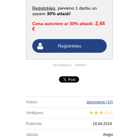
Reģistrējies
, pievieno 1 darbu un
saņem
30% atlaidi
!
2,44
Cena autoriem ar 30% atlaidi:
€
Reģistrēties
Identifikators:
649842
Autors:
dacemeow
(10)
Vērtējums:
Publicēts:
16.04.2019.
Valoda:
Angļu