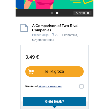
Aizvērt
.
.
A Comparison of Two Rival
Companies
Prezentācija
22
Ekonomika
,
Uzņēmējdarbība
3,49 €
Ielikt grozā
Pievienot
vēlmju sarakstam
Gribi lētāk?