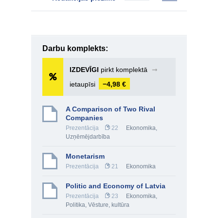
Darbu komplekts:
IZDEVĪGI
pirkt komplektā
➞
ietaupīsi
−4,98 €
A Comparison of Two Rival
Companies
Prezentācija
22
Ekonomika
,
Uzņēmējdarbība
Monetarism
Prezentācija
21
Ekonomika
Politic and Economy of Latvia
Prezentācija
23
Ekonomika
,
Politika
,
Vēsture, kultūra