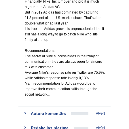
Financially, Nike, Inc turnover and profit is much
higher than Adidas AG
But in 2019 Adidas has dominated by capturing
11.3 percent of the U.S. market share. That’s about
double what it had last year.
It is true that Adidas growth is unprecedented, but it
still has a long way to go to catch Nike who sits
firmly at the top.
Recommendations
The secret of Nike success hides in their way of
communication - they are always open for sincere
talk with customer
Average Nike’s response rate on Twitter are 75,9%,
while Adidas response rate is only 0,13%
Main recommendation for Adidas would be to
improve their communication skills through the
social network.…
Autora komentārs
Atvērt
Redakcijas piezīme
Atvērt