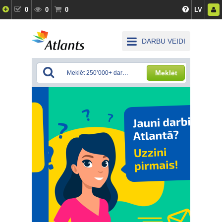
0
0
0
LV
DARBU VEIDI
Meklēt