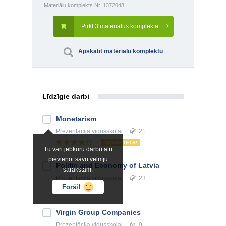
Materiālu komplekts Nr. 1372048
Pirkt 3 materiālus komplektā
Apskatīt materiālu komplektu
Līdzīgie darbi
Monetarism
Prezentācija
vidusskolai
21
NOVĒRTĒTS!
Tu vari jebkuru darbu ātri
pievienot savu vēlmju
Politic and Economy of Latvia
sarakstam.
Prezentācija
vidusskolai
23
Forši!
Virgin Group Companies
Prezentācija
vidusskolai
9