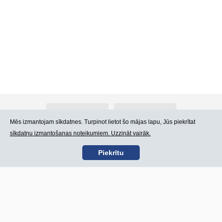
Par Atlants.lv
Reklāma
Mēs izmantojam sīkdatnes. Turpinot lietot šo mājas lapu, Jūs piekrītat
sīkdatņu izmantošanas noteikumiem. Uzzināt vairāk.
Kontakti
Lietošanas noteikumi
Piekrītu
SIA „CDI” © 2002 -
Lapas karte
2026