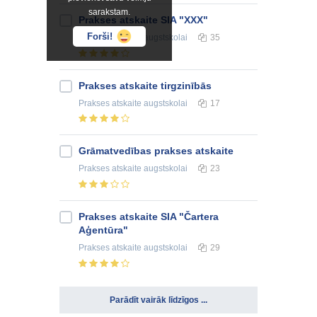
sarakstam.
Prakses atskaite SIA "XXX"
Forši!
Prakses atskaite
augstskolai
35
Prakses atskaite tirgzinībās
Prakses atskaite
augstskolai
17
Grāmatvedības prakses atskaite
Prakses atskaite
augstskolai
23
Prakses atskaite SIA "Čartera
Aģentūra"
Prakses atskaite
augstskolai
29
Parādīt vairāk līdzīgos ...