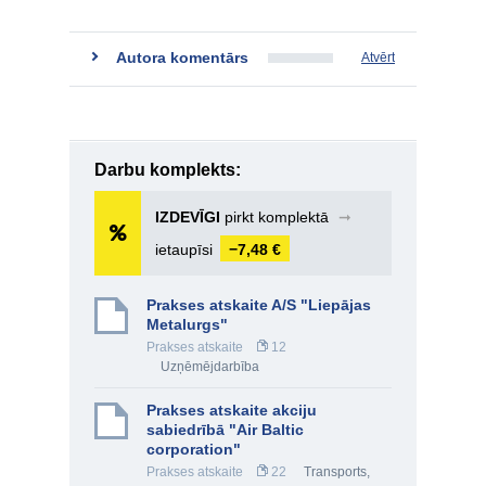
Autora komentārs
Atvērt
Darbu komplekts:
IZDEVĪGI
pirkt komplektā
➞
ietaupīsi
−7,48 €
Prakses atskaite A/S "Liepājas
Metalurgs"
Prakses atskaite
12
Uzņēmējdarbība
Prakses atskaite akciju
sabiedrībā "Air Baltic
corporation"
Prakses atskaite
22
Transports,