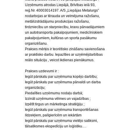
Uzņēmums atrodas Liepājā, Brīvības ielā 93,
reģ.Nr. 40003014197. A/S „Liepājas Metalurgs”
nodarbojas ar tērauda un velmējuma ražošanu,
metālizstrādājumu produkcijas ražošanu,
tirdzniecību un starpniecību, kravu pārvadājumiem
un autotransporta pakalpojumiem, medicīniskiem
pakalpojumiem, kultūras un sporta pasākumu
organizēšanu.
Prakses mērķis ir teorētisko zināšanu savienošana
ar praktisko darbu. Iepazīties ar uzņēmējdarbības
reālo situāciju , veicot ikdienas pienākumus.
Prakses uzdevumi ir :
Iegūt pārskatu par uzņēmuma kopējo darbību;
Iegūt pārskatu par uzņēmuma pārvaldi un darba
organizāciju;
Piedalīties uzņēmumu nodaļu darbā;
Izzināt uzņēmuma vēlmes un vajadzības ;
Izpētīt tirgus un mārketinga stratēģiju ;
Iegūt pārskatu par uzņēmuma transportēšanas
līdzekļiem, palīgierīcēm un iekārtām
Iegūt pārskatu par uzņēmuma vietējo satiksmi,
tālsatiksmes ekspedīciju un loģistiku.…