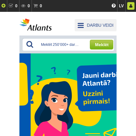
0
0
0
LV
DARBU VEIDI
Meklēt