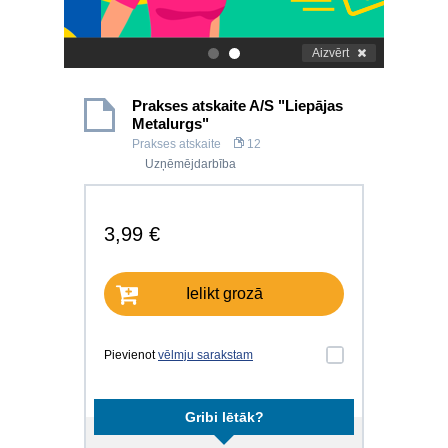
Aizvērt
.
.
Prakses atskaite A/S "Liepājas
Metalurgs"
Prakses atskaite
12
Uzņēmējdarbība
3,99 €
Ielikt grozā
Pievienot
vēlmju sarakstam
Gribi lētāk?