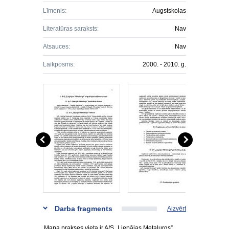
Līmenis:
Augstskolas
Literatūras saraksts:
Nav
Atsauces:
Nav
Laikposms:
2000. - 2010. g.
Darba fragments
Aizvērt
Mana prakses vieta ir A/S „Liepājas Metalurgs”.