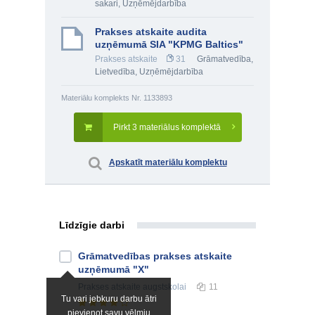
sakari
,
Uzņēmējdarbība
Prakses atskaite audita
uzņēmumā SIA "KPMG Baltics"
Prakses atskaite
31
Grāmatvedība
,
Lietvedība
,
Uzņēmējdarbība
Materiālu komplekts Nr. 1133893
Pirkt 3 materiālus komplektā
Apskatīt materiālu komplektu
Līdzīgie darbi
Grāmatvedības prakses atskaite
uzņēmumā "X"
Prakses atskaite
augstskolai
11
Tu vari jebkuru darbu ātri
pievienot savu vēlmju