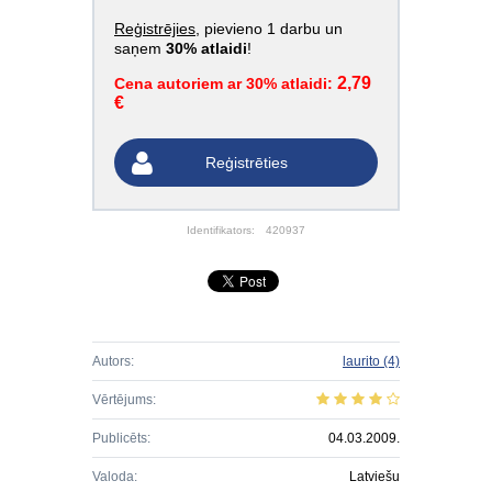
Reģistrējies
, pievieno 1 darbu un
saņem
30% atlaidi
!
2,79
Cena autoriem ar 30% atlaidi:
€
Reģistrēties
Identifikators:
420937
Autors:
laurito
(4)
Vērtējums:
Publicēts:
04.03.2009.
Valoda:
Latviešu