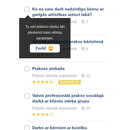
Ko es varu darīt nedzirdīgo bērnu ar
garīgās attīstības aizturi labā?
Prakses atskaite
augstskolai
3
Tu vari jebkuru darbu ātri
pievienot savu vēlmju
sarakstam.
Sociālā pedagoga prakse bāriņtiesā
Forši!
Prakses atskaite
augstskolai
9
Prakses atskaite
Prakses atskaite
augstskolai
13
NOVĒRTĒTS!
Valsts profesionālā prakse sociālajā
darbā ar klientu mērķa grupu
Prakses atskaite
augstskolai
25
Darbs ar bērniem ar kustību