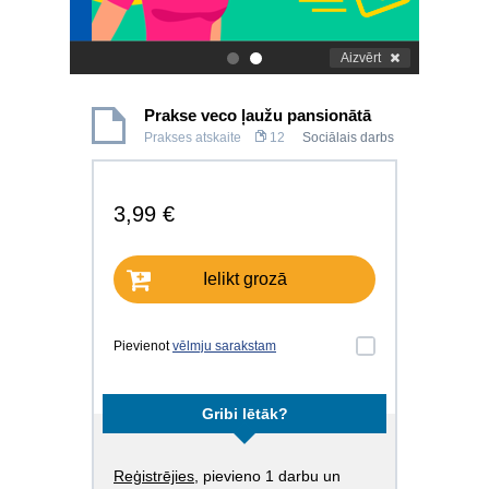
Aizvērt
.
.
Prakse veco ļaužu pansionātā
Prakses atskaite
12
Sociālais darbs
3,99 €
Ielikt grozā
Pievienot
vēlmju sarakstam
Gribi lētāk?
Reģistrējies
, pievieno 1 darbu un