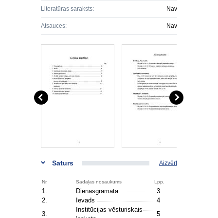
Literatūras saraksts:
Nav
Atsauces:
Nav
Saturs
Aizvērt
Nr.
Sadaļas nosaukums
Lpp.
1.
Dienasgrāmata
3
2.
Ievads
4
Institūcijas vēsturiskais
3.
5