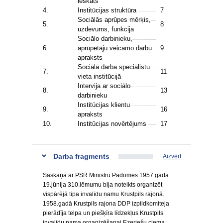
ieskats
4.
Institūcijas struktūra
7
Sociālās aprūpes mērķis,
5.
8
uzdevums, funkcija
Sociālo darbinieku,
6.
aprūpētāju veicamo darbu
9
apraksts
Sociālā darba speciālistu
7.
11
vieta institūcijā
Intervija ar sociālo
8.
13
darbinieku
Institūcijas klientu
9.
16
apraksts
10.
Institūcijas novērtējums
17
Darba fragments
Aizvērt
Saskaņā ar PSR Ministru Padomes 1957.gada
19.jūnija 310.lēmumu bija noteikts organizēt
vispārējā tipa invalīdu namu Krustpils rajonā.
1958.gadā Krustpils rajona DDP izpildkomiteja
pierādīja telpa un piešķīra līdzekļus Krustpils
invalīdu nama organizēšanai Ezeriešu ciema