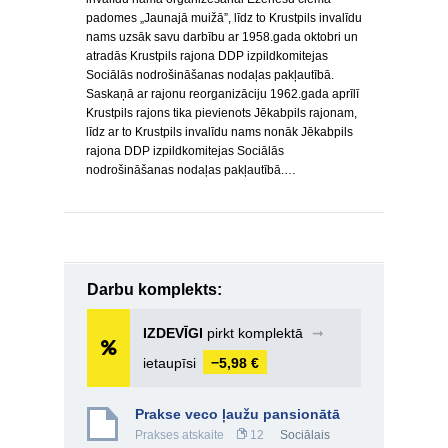
padomes „Jaunajā muižā”, līdz to Krustpils invalīdu
nams uzsāk savu darbību ar 1958.gada oktobri un
atradās Krustpils rajona DDP izpildkomitejas
Sociālās nodrošināšanas nodaļas pakļautībā.
Saskaņā ar rajonu reorganizāciju 1962.gada aprīlī
Krustpils rajons tika pievienots Jēkabpils rajonam,
līdz ar to Krustpils invalīdu nams nonāk Jēkabpils
rajona DDP izpildkomitejas Sociālās
nodrošināšanas nodaļas pakļautībā.…
Darbu komplekts:
IZDEVĪGI
pirkt komplektā
➞
ietaupīsi
−5,98 €
Prakse veco ļaužu pansionātā
Prakses atskaite
12
Sociālais