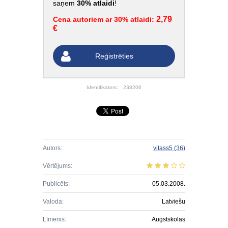
saņem
30% atlaidi
!
2,79
Cena autoriem ar 30% atlaidi:
€
Reģistrēties
Identifikators:
238206
Autors:
vitass5
(36)
Vērtējums:
Publicēts:
05.03.2008.
Valoda:
Latviešu
Līmenis:
Augstskolas