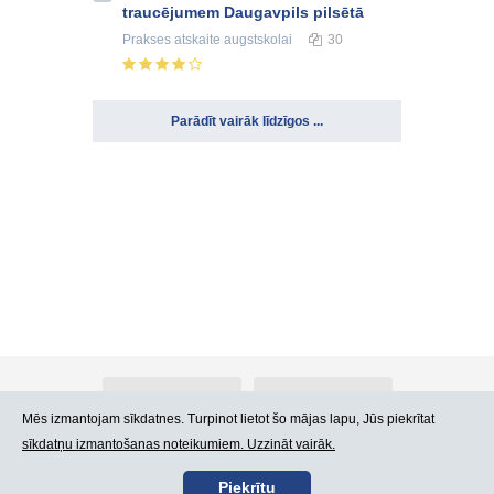
traucējumem Daugavpils pilsētā
Prakses atskaite
augstskolai
30
Parādīt vairāk līdzīgos ...
Par Atlants.lv
Reklāma
Mēs izmantojam sīkdatnes. Turpinot lietot šo mājas lapu, Jūs piekrītat
sīkdatņu izmantošanas noteikumiem. Uzzināt vairāk.
Kontakti
Lietošanas noteikumi
Piekrītu