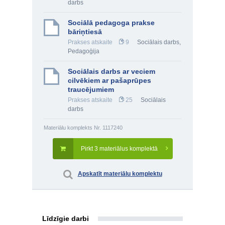
darbs
Sociālā pedagoga prakse
bāriņtiesā
Prakses atskaite
9
Sociālais darbs
,
Pedagoģija
Sociālais darbs ar veciem
cilvēkiem ar pašaprūpes
traucējumiem
Prakses atskaite
25
Sociālais
darbs
Materiālu komplekts Nr. 1117240
Pirkt 3 materiālus komplektā
Apskatīt materiālu komplektu
Līdzīgie darbi