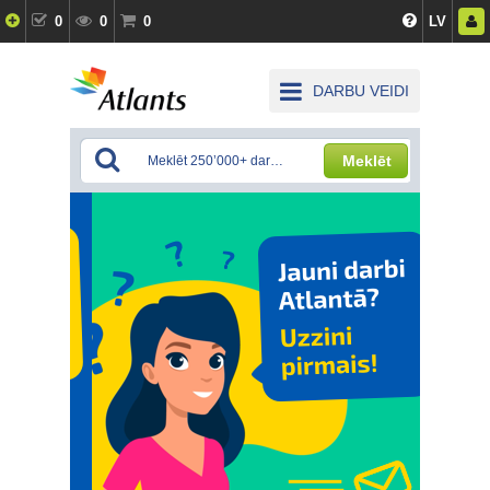
0
0
0
LV
DARBU VEIDI
Meklēt