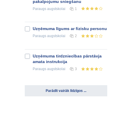
pakalpojumu sniegšanu
Paraugs
augstskolai
1
Uzņēmuma līgums ar fizisku personu
Paraugs
augstskolai
2
Uzņēmuma tirdzniecības pārstāvja
amata instrukcija
Paraugs
augstskolai
3
Parādīt vairāk līdzīgos ...