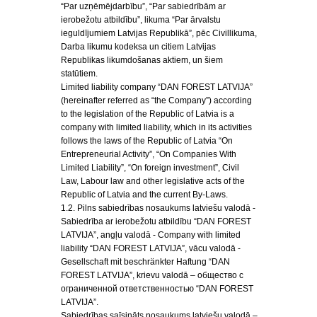
“Par uzņēmējdarbību”, “Par sabiedrībām ar
ierobežotu atbildību”, likuma “Par ārvalstu
ieguldījumiem Latvijas Republikā”, pēc Civillikuma,
Darba likumu kodeksa un citiem Latvijas
Republikas likumdošanas aktiem, un šiem
statūtiem.
Limited liability company “DAN FOREST LATVIJA”
(hereinafter referred as “the Company”) according
to the legislation of the Republic of Latvia is a
company with limited liability, which in its activities
follows the laws of the Republic of Latvia “On
Entrepreneurial Activity”, “On Companies With
Limited Liability”, “On foreign investment”, Civil
Law, Labour law and other legislative acts of the
Republic of Latvia and the current By-Laws.
1.2. Pilns sabiedrības nosaukums latviešu valodā -
Sabiedrība ar ierobežotu atbildību “DAN FOREST
LATVIJA”, angļu valodā - Company with limited
liability “DAN FOREST LATVIJA”, vācu valodā -
Gesellschaft mit beschränkter Haftung “DAN
FOREST LATVIJA”, krievu valodā – общество с
ограниченной ответственностью “DAN FOREST
LATVIJA”.
Sabiedrības saīsināts nosaukums latviešu valodā –