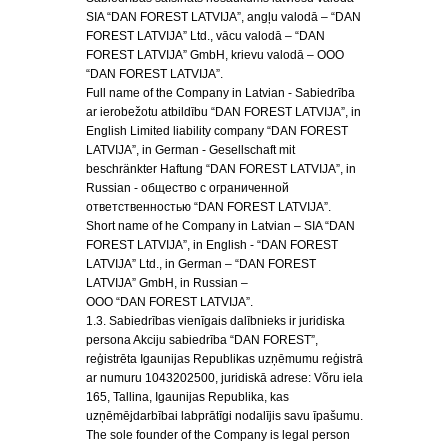
SIA “DAN FOREST LATVIJA”, angļu valodā – “DAN
FOREST LATVIJA” Ltd., vācu valodā – “DAN
FOREST LATVIJA” GmbH, krievu valodā – OOO
“DAN FOREST LATVIJA”.
Full name of the Company in Latvian - Sabiedrība
ar ierobežotu atbildību “DAN FOREST LATVIJA”, in
English Limited liability company “DAN FOREST
LATVIJA”, in German - Gesellschaft mit
beschränkter Haftung “DAN FOREST LATVIJA”, in
Russian - общество с ограниченной
ответственностью “DAN FOREST LATVIJA”.
Short name of he Company in Latvian – SIA “DAN
FOREST LATVIJA”, in English - “DAN FOREST
LATVIJA” Ltd., in German – “DAN FOREST
LATVIJA” GmbH, in Russian –
OOO “DAN FOREST LATVIJA”.
1.3. Sabiedrības vienīgais dalībnieks ir juridiska
persona Akciju sabiedrība “DAN FOREST”,
reģistrēta Igaunijas Republikas uzņēmumu reģistrā
ar numuru 1043202500, juridiskā adrese: Võru iela
165, Tallina, Igaunijas Republika, kas
uzņēmējdarbībai labprātīgi nodalījis savu īpašumu.
The sole founder of the Company is legal person