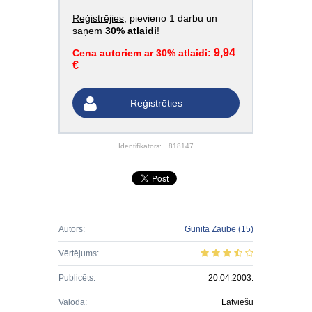
Reģistrējies
, pievieno 1 darbu un
saņem
30% atlaidi
!
9,94
Cena autoriem ar 30% atlaidi:
€
Reģistrēties
Identifikators:
818147
Autors:
Gunita Zaube
(15)
Vērtējums:
Publicēts:
20.04.2003.
Valoda:
Latviešu