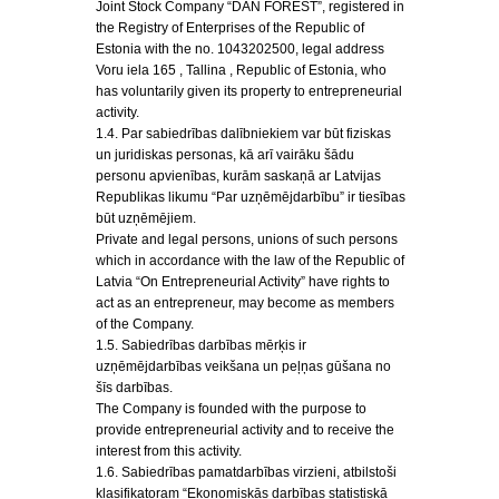
Joint Stock Company “DAN FOREST”, registered in
the Registry of Enterprises of the Republic of
Estonia with the no. 1043202500, legal address
Voru iela 165 , Tallina , Republic of Estonia, who
has voluntarily given its property to entrepreneurial
activity.
1.4. Par sabiedrības dalībniekiem var būt fiziskas
un juridiskas personas, kā arī vairāku šādu
personu apvienības, kurām saskaņā ar Latvijas
Republikas likumu “Par uzņēmējdarbību” ir tiesības
būt uzņēmējiem.
Private and legal persons, unions of such persons
which in accordance with the law of the Republic of
Latvia “On Entrepreneurial Activity” have rights to
act as an entrepreneur, may become as members
of the Company.
1.5. Sabiedrības darbības mērķis ir
uzņēmējdarbības veikšana un peļņas gūšana no
šīs darbības.
The Company is founded with the purpose to
provide entrepreneurial activity and to receive the
interest from this activity.
1.6. Sabiedrības pamatdarbības virzieni, atbilstoši
klasifikatoram “Ekonomiskās darbības statistiskā