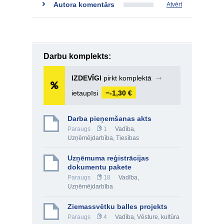
Autora komentārs
Atvērt
Darbu komplekts:
IZDEVĪGI
pirkt komplektā
➞
ietaupīsi
−-1,30 €
Darba pieņemšanas akts
Paraugs
1
Vadība
,
Uzņēmējdarbība
,
Tiesības
Uzņēmuma reģistrācijas
dokumentu pakete
Paraugs
18
Vadība
,
Uzņēmējdarbība
Ziemassvētku balles projekts
Paraugs
4
Vadība
,
Vēsture, kultūra