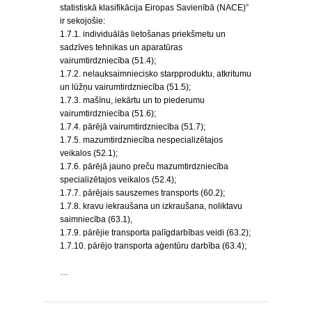
statistiskā klasifikācija Eiropas Savienībā (NACE)”
ir sekojošie:
1.7.1. individuālās lietošanas priekšmetu un
sadzīves tehnikas un aparatūras
vairumtirdzniecība (51.4);
1.7.2. nelauksaimniecisko starpproduktu, atkritumu
un lūžņu vairumtirdzniecība (51.5);
1.7.3. mašīnu, iekārtu un to piederumu
vairumtirdzniecība (51.6);
1.7.4. pārējā vairumtirdzniecība (51.7);
1.7.5. mazumtirdzniecība nespecializētajos
veikalos (52.1);
1.7.6. pārējā jauno preču mazumtirdzniecība
specializētajos veikalos (52.4);
1.7.7. pārējais sauszemes transports (60.2);
1.7.8. kravu iekraušana un izkraušana, noliktavu
saimniecība (63.1),
1.7.9. pārējie transporta palīgdarbības veidi (63.2);
1.7.10. pārējo transporta aģentūru darbība (63.4);
…