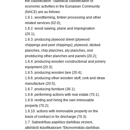
the classification “Statistical classification of
economic activities in the European Community
(NACE) are as follows:
1.6.1. woodfarming, timber processing and other
related services (02.0);
1.6.2. wood sawing, plane and impregnation
(20.1);
1.6.3. producing plywood sheet (plywood
chippings and peel chippings), plywood, sticked
planches, chip planches, ply planches, ond
prodducing other planches and panels (20.2);
1.6.4. producing wooden constructional and joinery
equipment (20.3);
1.6.5. producing wooden tare (20.4);
1.6.6. producing other wooden stuff, cork and straw
manufacture (20.5);
1.6.7. producing furniture (36.1);
1.6.8. performing actions with real estate (70.1);
1.6.9. renting and hiring the own immovable
property (70.2);
1.6.10. actions with immovable property on the
basis of contract or for discharge (70.3).
1.7. Sabiedrības papildus darbības virzieni,
atbilstoši klasifikatoram “Ekonomiskās darbības