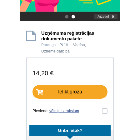
Aizvērt
.
.
Uzņēmuma reģistrācijas
dokumentu pakete
Paraugs
18
Vadība
,
Uzņēmējdarbība
14,20 €
Ielikt grozā
Pievienot
vēlmju sarakstam
Gribi lētāk?