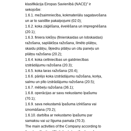
klasifikācija Eiropas Savienībā (NACE)” ir
sekojošie:
1.6.1. mežsaimniecība, kokmateriālu sagatavošana
un ar to saistītie pakalpojumi (02.0);
1.6.2. koka zāģēšana, ēvelēšana un impregnēšana
(20.1);
1.6.3. finiera lokšņu (finierskaidas un lobskaidas)
ražošana, saplākšņa ražošana, līmēto plātņu,
skaidu plātņu, šķiedru plātņu un citu paneļu un
plātņu ražošana (20.2);
1.6.4. koka celtniecības un galdniecības
izstrādājumu ražošana (20.3);
1.6.5. koka taras ražošana (20.4);
1.6.6. pārējo koka izstrādājumu ražošana, korķa,
salmu un pīto izstrādājumu ražošana (20.5);
1.6.7. mēbeļu ražošana (36.1);
1.6.8. operācijas ar savu nekustamo īpašumu
(70.1);
1.6.9. sava nekustamā īpašuma izīrēšana vai
iznomāšana (70.2);
1.6.10. darbība ar nekustamo īpašumu par
samaksu vai uz līguma pamata (70.3).
The main activities of the Company according to