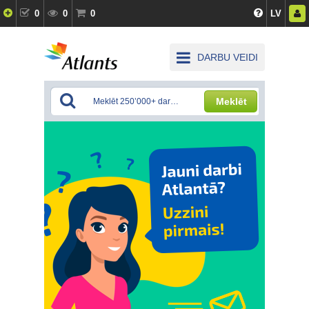
0
0
0
LV
DARBU VEIDI
Meklēt