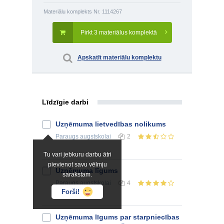
Materiālu komplekts Nr. 1114267
Pirkt 3 materiālus komplektā
Apskatīt materiālu komplektu
Līdzīgie darbi
Uzņēmuma lietvedības nolikums
Paraugs
augstskolai
2
Tu vari jebkuru darbu ātri
pievienot savu vēlmju
Uzņēmuma līgums
sarakstam.
Paraugs
augstskolai
4
Forši!
Uzņēmuma līgums par starpniecības