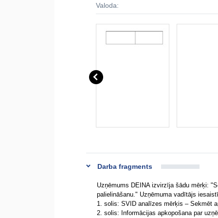
Valoda:
Darba fragments
Uzņēmums DEINA izvirzīja šādu mērķi: "S
palielināšanu." Uzņēmuma vadītājs iesaistī
1. solis: SVID analīzes mērķis – Sekmēt a
2. solis: Informācijas apkopošana par uzņ