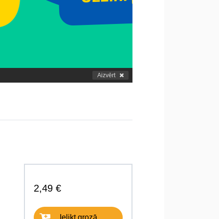
Aizvērt
2,49 €
Ielikt grozā