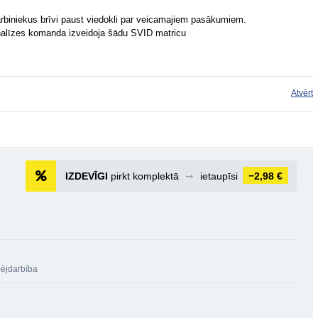
arbiniekus brīvi paust viedokli par veicamajiem pasākumiem.
 analīzes komanda izveidoja šādu SVID matricu
Atvērt
IZDEVĪGI
pirkt komplektā
➞
ietaupīsi
−2,98 €
ējdarbība