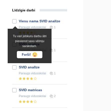
Līdzīgie darbi
Viesu nama SVID analīze
Paraugs
vidusskolai
1
Tu vari jebkuru darbu ātri
pievienot savu vēlmju
SVID analīze
sarakstam.
Paraugs
vidusskolai
1
Forši!
SVID analīze
Paraugs
vidusskolai
1
SVID matricas
Paraugs
vidusskolai
2