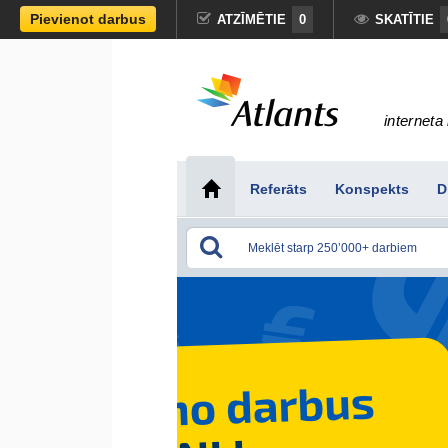
Pievienot darbus
ATZĪMĒTIE
0
SKATĪTIE
interneta 
Referāts
Konspekts
D