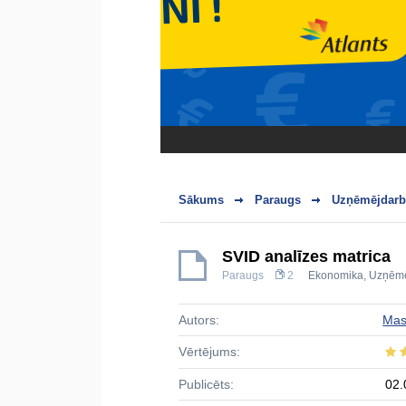
Sākums
Paraugs
Uzņēmējdarbī
SVID analīzes matrica
Paraugs
2
Ekonomika
,
Uzņēmē
Autors:
Mas
Vērtējums:
Publicēts:
02.