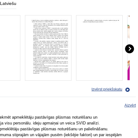
Latviešu
Izvērst priekšskatu
Aizvērt
ekmēt apmeklētāju pastāvīgas plūsmas noturēšanu un
ja visu personālu. ideju apmaiņai un veica SVID analīzi.
pmeklētāju pastāvīgas plūsmas noturēšanu un palielināšanu.
ēmuma stiprajām un vājajām pusēm (iekšējie faktori) un par iespējām