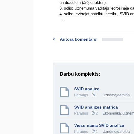
un draudiem (ārējie faktori).
3. solis: Uzņēmuma vadītājs iedrošināja d
4. solis: Ievērojot noteiktu secību, SVID
…
Autora komentārs
Darbu komplekts:
SVID analīze
Paraugs
1
Uzņēmējdarbība
SVID analīzes matrica
Paraugs
2
Ekonomika
,
Uzņēm
Viesu nama SVID analīze
Paraugs
1
Uzņēmējdarbība