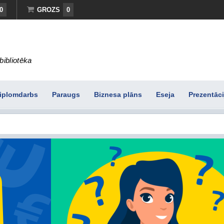
0
GROZS
0
bibliotēka
iplomdarbs
Paraugs
Biznesa plāns
Eseja
Prezentāci