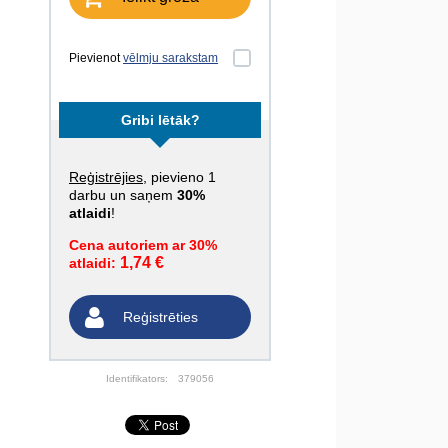
Pievienot
vēlmju sarakstam
Gribi lētāk?
Reģistrējies
, pievieno 1
darbu un saņem
30%
atlaidi
!
Cena autoriem ar 30%
1,74 €
atlaidi:
Reģistrēties
Identifikators:
379056