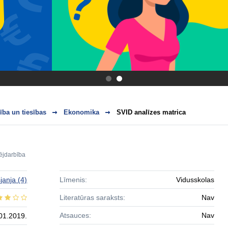
.
.
ba un tiesības
Ekonomika
SVID analīzes matrica
jdarbība
janja
(4)
Līmenis:
Vidusskolas
Literatūras saraksts:
Nav
Atsauces:
Nav
01.2019.