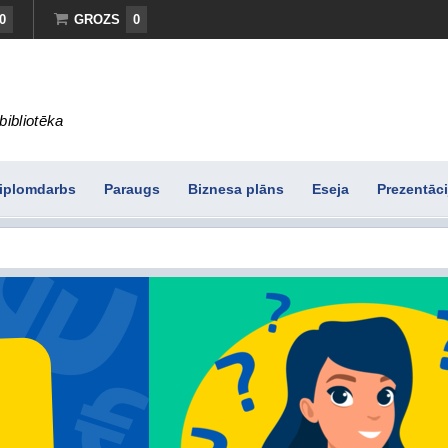
0
GROZS
0
bibliotēka
iplomdarbs
Paraugs
Biznesa plāns
Eseja
Prezentāci