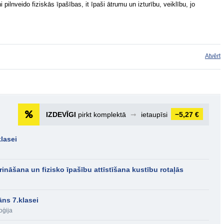
 pilnveido fiziskās īpašības, it īpaši ātrumu un izturību, veiklību, jo
Atvērt
IZDEVĪGI
pirkt komplektā
➞
ietaupīsi
−5,27 €
lasei
ināšana un fizisko īpašību attīstīšana kustību rotaļās
āns 7.klasei
oģija