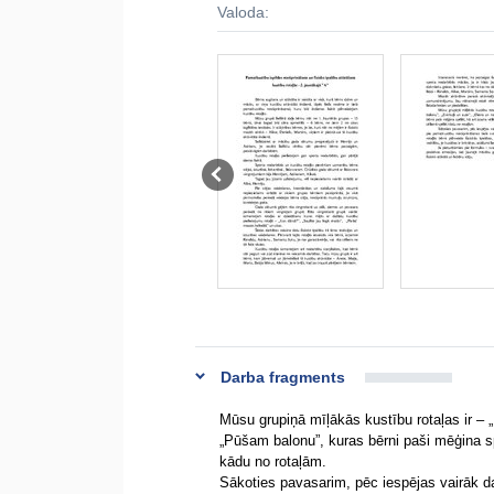
Valoda:
Darba fragments
Mūsu grupiņā mīļākās kustību rotaļas ir – „
„Pūšam balonu”, kuras bērni paši mēģina sp
kādu no rotaļām.
Sākoties pavasarim, pēc iespējas vairāk d