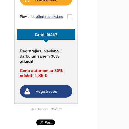
Pievienot
vēlmju sarakstam
Gribi lētāk?
Reģistrējies
, pievieno 1
darbu un saņem
30%
atlaidi
!
Cena autoriem ar 30%
1,39 €
atlaidi:
Reģistrēties
Identifikators:
957575