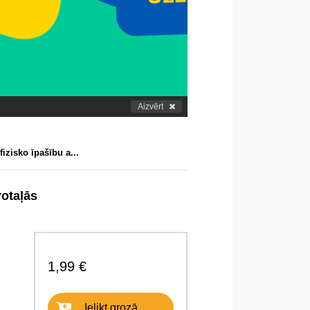
Aizvērt
izisko īpašību a...
rotaļās
1,99 €
Ielikt grozā