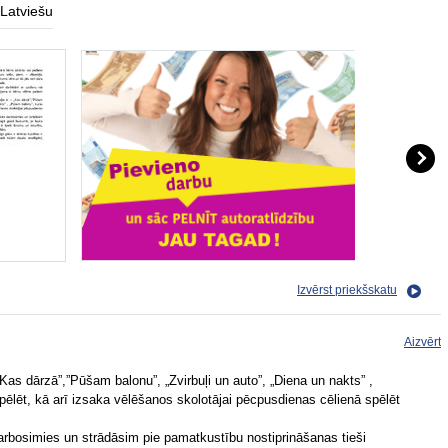
Latviešu
Izvērst priekšskatu
Aizvērt
Kas dārzā”,”Pūšam balonu”, „Zvirbuļi un auto”, „Diena un nakts” ,
ēlēt, kā arī izsaka vēlēšanos skolotājai pēcpusdienas cēlienā spēlēt
arbosimies un strādāsim pie pamatkustību nostiprināšanas tieši