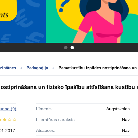
.
.
zinātnes
Pedagoģija
Pamatkustību izpildes nostiprināšana un f
ostiprināšana un fizisko īpašību attīstīšana kustību 
Sunne
(9)
Līmenis:
Augstskolas
Literatūras saraksts:
Nav
Atsauces:
Nav
01.2017.