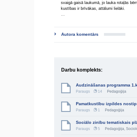
svaigā gaisā laukumā, jo lauka rotaļās bērni
kustības ir brīvākas, attālumi lielāki.
…
Autora komentārs
Darbu komplekts:
Audzināšanas programma 1.k
Paraugs
14
Pedagoģija
Pamatkustību izpildes nostipr
Paraugs
1
Pedagoģija
Sociālo zinību tematiskais pl
Paraugs
5
Pedagoģija
,
Sociol