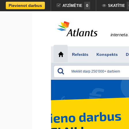
Pievienot darbus
ATZĪMĒTIE
0
SKATĪTIE
interneta 
Referāts
Konspekts
D