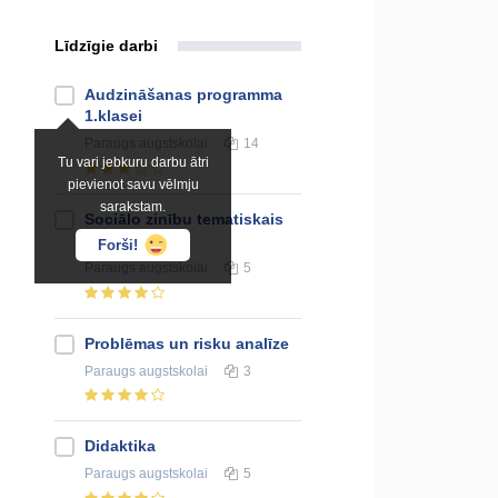
Līdzīgie darbi
Audzināšanas programma
1.klasei
Paraugs
augstskolai
14
Tu vari jebkuru darbu ātri
pievienot savu vēlmju
sarakstam.
Sociālo zinību tematiskais
plāns 7.klasei
Forši!
Paraugs
augstskolai
5
Problēmas un risku analīze
Paraugs
augstskolai
3
Didaktika
Paraugs
augstskolai
5