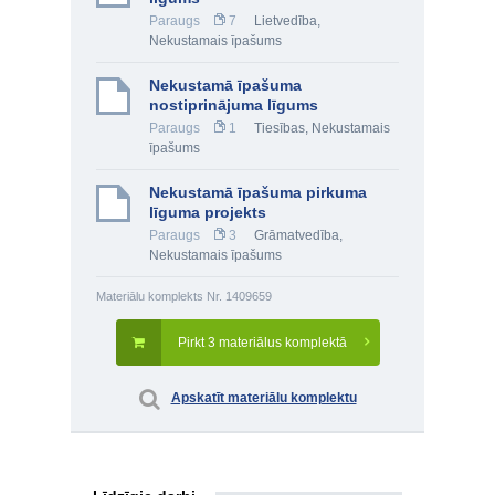
Paraugs
7
Lietvedība
,
Nekustamais īpašums
Nekustamā īpašuma
nostiprinājuma līgums
Paraugs
1
Tiesības
,
Nekustamais
īpašums
Nekustamā īpašuma pirkuma
līguma projekts
Paraugs
3
Grāmatvedība
,
Nekustamais īpašums
Materiālu komplekts Nr. 1409659
Pirkt 3 materiālus komplektā
Apskatīt materiālu komplektu