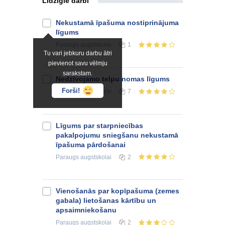
Līdzīgie darbi
Nekustamā īpašuma nostiprinājuma
līgums
Paraugs
augstskolai
1
Tu vari jebkuru darbu ātri
pievienot savu vēlmju
sarakstam.
Nedzīvojamo telpu nomas līgums
Forši!
Paraugs
augstskolai
7
Līgums par starpniecības
pakalpojumu sniegšanu nekustamā
īpašuma pārdošanai
Paraugs
augstskolai
2
Vienošanās par kopīpašuma (zemes
gabala) lietošanas kārtību un
apsaimniekošanu
Paraugs
augstskolai
2