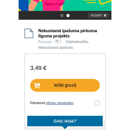
Aizvērt
.
.
Nekustamā īpašuma pirkuma
līguma projekts
Paraugs
3
Grāmatvedība
,
Nekustamais īpašums
3,49 €
Ielikt grozā
Pievienot
vēlmju sarakstam
Gribi lētāk?