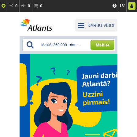
0
0
0
LV
DARBU VEIDI
Meklēt