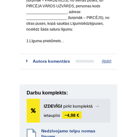
(turpmāk – PĀRDEVĒJS), no vienas puses, un
PIRCĒJA VĀRDS UZVĀRDS, personas kods
___________________, adrese:
___________________ (turpmāk – PIRCĒJS), no
otras puses, kopā sauktas Līgumslēdzējpuses,
noslēdz šāda satura līgumu:
1.Līguma priekšmets…
Autora komentārs
Atvērt
Darbu komplekts:
IZDEVĪGI
pirkt komplektā
➞
ietaupīsi
−4,98 €
Nedzīvojamo telpu nomas
līgums