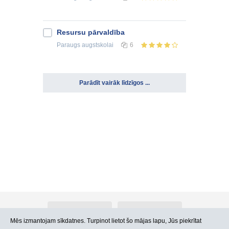
Resursu pārvaldība
Paraugs
augstskolai
6
Parādīt vairāk līdzīgos ...
Par Atlants.lv
Reklāma
Mēs izmantojam sīkdatnes. Turpinot lietot šo mājas lapu, Jūs piekrītat